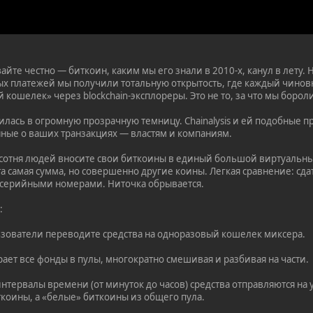
айте честно — биткоин, каким мы его знали в 2010-х, канул в лету.
х платежей мы получили тотальную открытость, где каждый чиновн
 кошелек» через blockchain-эксплореры. Это не то, за что мы борол
тилась в огромную прозрачную темницу. Chainalysis и ей подобные
ные о ваших транзакциях — властям и компаниям.
 сотня людей вносите свои биткоины в единый большой виртуальны
та самая сумма, но совершенно другие коины. Легкая сравнение: сд
 серийными номерами. Ниточка обрывается.
:
ьзователи переводите средства на одноразовый кошелек миксера.
ает все фонды в пулы, многократно смешивая и разбивая на части.
нтервалы времени (от минуток до часов) средства отправляются на
коины, а «белые» биткоины из общего пула.