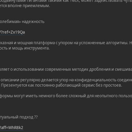
родвинутыми гигантами такими как ?MIX, может задействовать чуть
ается вполне приемлемым.
колебимая» надежность
t/?ref=Zx19Qa
тказная и мощная платформа с упором на усложненные алгоритмы. Н
ость и мощь инструмента.
являет о использовании современных методик дробления и смешив
В описании регулярно делается упор на конфиденциальность соедин
: Презентуется как постоянно работающий сервис без простоев.
формы могут иметь немного более сложный для неопытного пользо
ктуальный подход ??
/?aff=WhR8k2