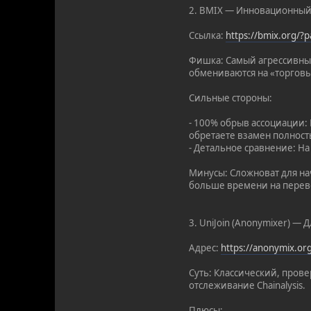
2. BMIX — Инновационный
Ссылка:
https://bmix.org/
Фишка: Самый агрессивны
обмениваются на «торговы
Сильные стороны:
- 100% обрыв ассоциации:
обретаете взамен полност
- Детальное сравнение: Н
Минусы: Сложноват для нач
больше времени на перево
3. UniJoin (Anonymixer) — 
Адрес:
https://anonymix.o
Суть: Классический, прове
отслеживание Chainalysis.
Плюсы: