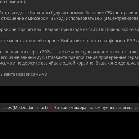
но помнить):
га, выходные биткоины будут «серыми». Большие CEX (централизо
т отношение с миксером. Выход: использовать DEX (децентрализов
рвис не спрячет ваш IP-адрес при входе на сайт. Постоянно включа
яете монеты третьей стороне. Выбирайте только платформы с PGP-
ьзование миксера в 2024 — это не «преступная деятельность», а ак
 его изначальный дух. Отдавайте предпочтение проверенные сервис
исьма и не держите все яйца в одной корзине. Ваша конфиденциаль
бывайте независимыми.
elestes
(Moderador:
ιѕяαєℓ
)
Биткоин миксера - зачем нужны, как использо
►