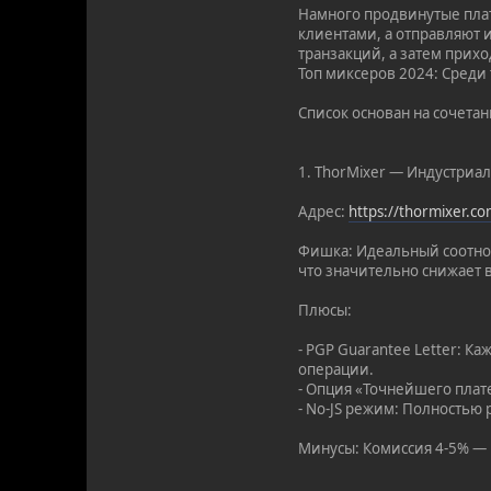
Намного продвинутые плат
клиентами, а отправляют 
транзакций, а затем прихо
Топ миксеров 2024: Среди
Список основан на сочета
1. ThorMixer — Индустриа
Адрес:
https://thormixer.c
Фишка: Идеальный соотнош
что значительно снижает 
Плюсы:
- PGP Guarantee Letter: 
операции.
- Опция «Точнейшего плат
- No-JS режим: Полностью 
Минусы: Комиссия 4-5% — н