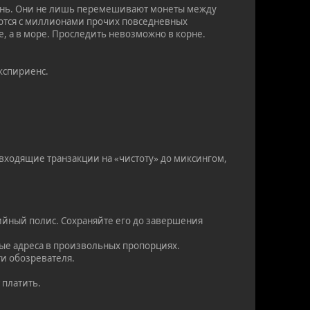
вень. Они не лишь перемешивают монеты между
ваются с миллионами прочих повседневных
ле, а в море. Проследить невозможно в корне.
кспириенс.
входящие транзакции на «чистоту» до миксингом,
тийный полис. Сохраняйте его до завершения
ные адреса в произвольных пропорциях.
ти обозревателя.
 платить.