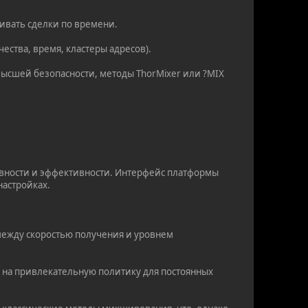
ивать сделки по времени.
ества, время, кластеры адресов).
высшей безопасности, методы ThorMixer или ?MIX
ивности и эффективности. Интерфейс платформы
настройках.
 между скоростью получения и уровнем
 на привлекательную политику для постоянных