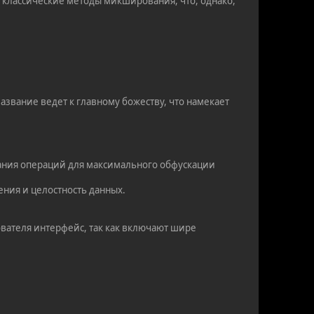
 классические методы микширования, что, однако,
азвание ведет к главному божеству, что намекает
ания операций для максимального обфускации
ения и целостность данных.
вателя интерфейс, так как включают шире