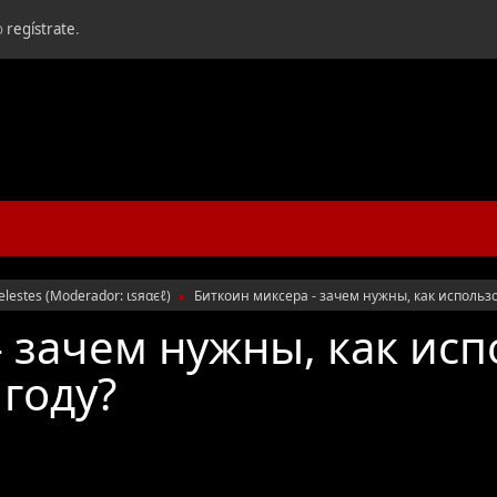
o
regístrate
.
elestes
(Moderador:
ιѕяαєℓ
)
Биткоин миксера - зачем нужны, как использо
►
 зачем нужны, как исп
году?