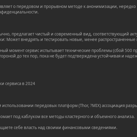
аявляет о передовом и прорывном методе к анонимизации, нередк
нфиденциальности.
ычно, предлагает чистый и современный вид, соответствующий ак
и: Может внедрять и тестировать новые, менее распространенные
нный момент сервис испытывает технические проблемы (сбой 500 пр
тороной до тех пор, пока не будет подтверждена устойчивая и наде
ки сервиса в 2024
и использовании передовых платформ (Thor, ?MIX) ассоциация разр
Ломает под каблуком все методы кластерного и объемного анализа.
ащаете себе власть над своими финансовыми сведениями.