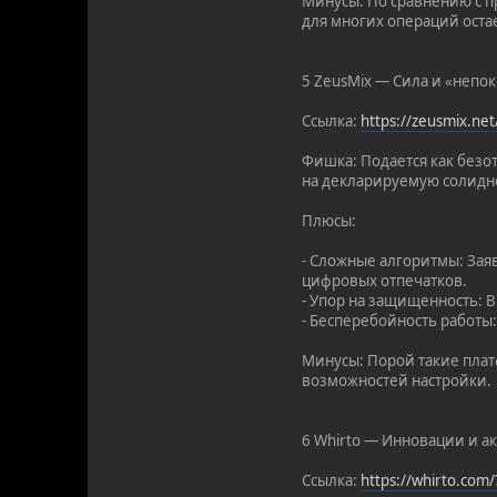
Минусы: По сравнению с п
для многих операций ост
5 ZeusMix — Сила и «непо
Ссылка:
https://zeusmix.ne
Фишка: Подается как безо
на декларируемую солидн
Плюсы:
- Сложные алгоритмы: За
цифровых отпечатков.
- Упор на защищенность: 
- Бесперебойность работы
Минусы: Порой такие плат
возможностей настройки.
6 Whirto — Инновации и а
Ссылка:
https://whirto.com