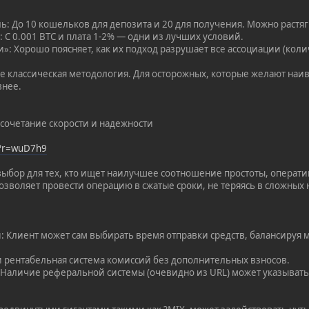
: До 10 кошельков для депозита и 20 для получения. Можно растяг
: С 0.001 BTC и плата 1-2% — одни из лучших условий.
»: Хорошо поясняет, как их подход разрушает все ассоциации (колич
е классическая методология. Для осторожных, которые желают наи
внее.
сочетание скорости и надежности
/?r=wuD7h9
ыбор для тех, кто ищет наилучшее соотношение простоты, операт
озволяет провести операцию в сжатые сроки, не теряясь в сложных 
: Клиент может сам выбирать время отправки средств, балансируя
 и рентабельная система комиссий без дополнительных взносов.
 Наличие реферальной системы (очевидно из URL) может указывать