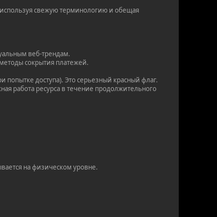
о используя свежую терминологию и обещая
туальным веб-трендам.
 методы сокрытия платежей.
и попытке доступа). Это серьезный красный флаг.
жная работа ресурса в течение продолжительного
ывается на физическом уровне.