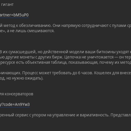
 гигант
?partner=bM5uP0
й метод к обезличиванию. Они напрямую сотрудничают с пулами с
е», а не лишь смешиваются.
 В их сумасшедшей, но действенной модели ваши биткоины уходят
ью другие монеты с других бирж. Цепочка не уничтожается — он те
а ресурсе есть объективная таблица, показывающая, почему их мет
инающих. Процесс может требовать до 6 часов. Кошелек для внесени
д, но нужно ожидать).
Для консерваторов
rg/?code=An9Yw3
ренный сервис с упором на управление и вариативность. Представл