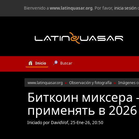
Bienvenido a
www.latinquasar.org
. Por favor,
inicia sesión
Inicio
Buscar
www.latinquasar.org
Observación y fotografía
Imágenes c
►
►
Биткоин миксера -
применять в 2026 
Iniciado por DavidVof, 25-Ene-26, 20:50