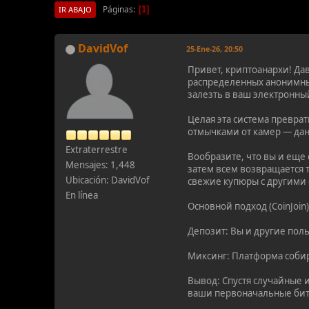
Páginas
1
IR ABAJO
DavidVof
25-Ene-26, 20:50
Привет, криптоанархи! Дав
распределенных анонимны
залезть в ваш электронный
Целая эта система превра
отмычками от камер — дан
Extraterrestre
Вообразите, что вы и еще
Mensajes: 1,448
затем всем возвращается 
Ubicación: DavidVof
свежие купюры с другими
En línea
Основной подход (CoinJoin)
Депозит: Вы и другие пол
Миксинг: Платформа собир
Вывод: Спустя случайные и
ваши первоначальные бит