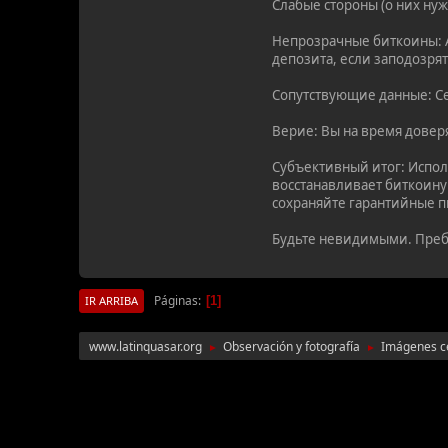
Слабые стороны (о них нуж
Непрозрачные биткоины: А
депозита, если заподозря
Сопутствующие данные: Се
Верие: Вы на время довер
Субъективный итог: Испол
восстанавливает биткоину
сохраняйте гарантийные п
Будьте невидимыми. Пре
Páginas
1
IR ARRIBA
www.latinquasar.org
Observación y fotografía
Imágenes c
►
►