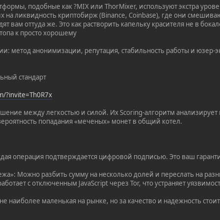
формы, подобные как ?MIX или ThorMixer, используют экстра уро
их на ликвидность криптобирж (Binance, Coinbase), где они смеши
дят вам оттуда же. Это как растворить капельку красителя не в бока
 топа к просто хорошему
нии: метод анонимизации, репутация, стабильность работы и юзер-э
льный стандарт
om/?invite=Th0R7x
ение между легкостью и силой. Их Scoring-алгоритм анализирует 
вероятность попадания «меченых» монет в общий котел.
Каждая операция подтверждается цифровой подписью. Это ваш гаран
ежа»: Можно разбить сумму на несколько долей и переслать на раз
работает с отключенным JavaScript через Tor, что устраняет уязвимос
е наиболее маленькая на рынке, но за качество и надежность стоит