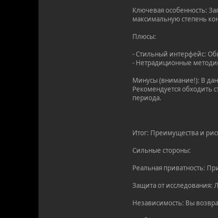
Ключевая особенность: З
максимальную степень ко
Плюсы:
- Стильный интерфейс: Об
- Нетрадиционные методик
Минусы (внимание!): В да
Рекомендуется обходить с
периода.
Итог: Преимущества и рис
Сильные стороны:
Реальная приватность: Пр
Защита от исследования: 
Независимость: Вы возвр