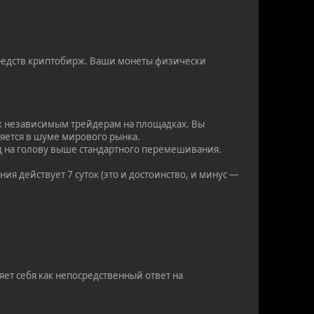
редств криптобирж. Ваши монеты физически
 к независимым трейдерам на площадках. Вы
ряется в шуме мирового рынка.
од на голову выше стандартного перемешивания.
я действует 7 суток (это и достоинство, и минус —
яет себя как непосредственный ответ на