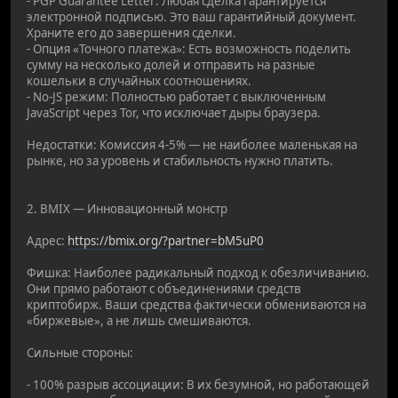
- PGP Guarantee Letter: Любая сделка гарантируется
электронной подписью. Это ваш гарантийный документ.
Храните его до завершения сделки.
- Опция «Точного платежа»: Есть возможность поделить
сумму на несколько долей и отправить на разные
кошельки в случайных соотношениях.
- No-JS режим: Полностью работает с выключенным
JavaScript через Tor, что исключает дыры браузера.
Недостатки: Комиссия 4-5% — не наиболее маленькая на
рынке, но за уровень и стабильность нужно платить.
2. BMIX — Инновационный монстр
Адрес:
https://bmix.org/?partner=bM5uP0
Фишка: Наиболее радикальный подход к обезличиванию.
Они прямо работают с объединениями средств
криптобирж. Ваши средства фактически обмениваются на
«биржевые», а не лишь смешиваются.
Сильные стороны:
- 100% разрыв ассоциации: В их безумной, но работающей