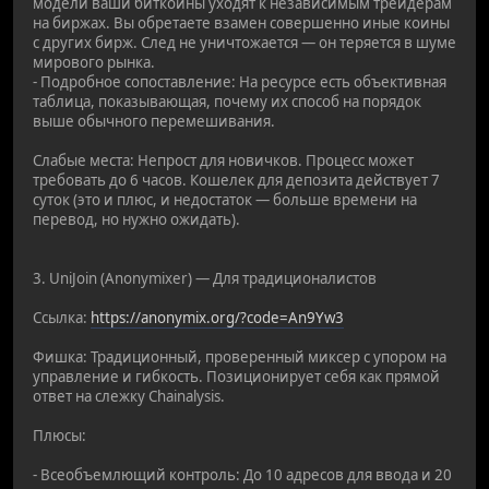
модели ваши биткоины уходят к независимым трейдерам
на биржах. Вы обретаете взамен совершенно иные коины
с других бирж. След не уничтожается — он теряется в шуме
мирового рынка.
- Подробное сопоставление: На ресурсе есть объективная
таблица, показывающая, почему их способ на порядок
выше обычного перемешивания.
Слабые места: Непрост для новичков. Процесс может
требовать до 6 часов. Кошелек для депозита действует 7
суток (это и плюс, и недостаток — больше времени на
перевод, но нужно ожидать).
3. UniJoin (Anonymixer) — Для традиционалистов
Ссылка:
https://anonymix.org/?code=An9Yw3
Фишка: Традиционный, проверенный миксер с упором на
управление и гибкость. Позиционирует себя как прямой
ответ на слежку Chainalysis.
Плюсы:
- Всеобъемлющий контроль: До 10 адресов для ввода и 20