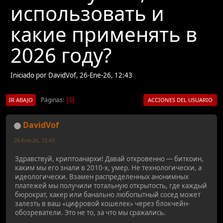
использовать и
какие применять в
2026 году?
Iniciado por DavidVof, 26-Ene-26, 12:43
Páginas
1
IR ABAJO
ACCIONES DEL USUARIO
DavidVof
26-Ene-26, 12:43
Здравствуй, криптоанархи! Давай откровенно — биткоин,
каким мы его знали в 2010-х, умер. Не технологически, а
идеологически. Взамен распределенных анонимных
платежей мы получили тотальную открытость, где каждый
бюрократ, хакер или банально любопытный сосед может
залезть в ваш «цифровой кошелек» через блокчейн-
обозреватели. Это не то, за что мы сражались.