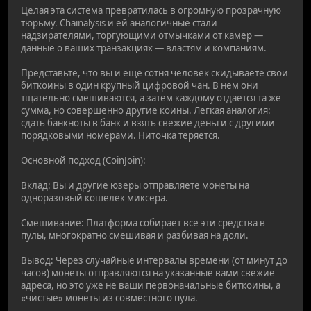
Целая эта система превратилась в огромную прозрачную
тюрьму. Chainalysis и ей аналогичные стали
надзирателями, торгующими отмычками от камер —
данные о ваших транзакциях — властям и компаниям.
Представьте, что вы и еще сотня человек скидываете свои
биткоины в один крупный цифровой чан. В нем они
тщательно смешиваются, а затем каждому отдается та же
сумма, но совершенно другие коины. Легкая аналогия:
сдать банкноты в банк и взять свежие деньги с другими
порядковыми номерами. Ниточка теряется.
Основной подход (CoinJoin):
Вклад: Вы и другие юзеры отправляете монеты на
одноразовый кошелек миксера.
Смешивание: Платформа собирает все эти средства в
пулы, многократно смешивая и разбивая на доли.
Вывод: Через случайные интервалы времени (от минут до
часов) монеты отправляются на указанные вами свежие
адреса, но это уже не ваши первоначальные биткоины, а
«чистые» монеты из совместного пула.