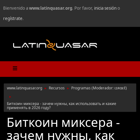
Bienvenido a
www.latinquasar.org
. Por favor,
inicia sesión
o
regístrate
.
www.latinquasar.org
Recursos
Programas
(Moderador:
ιѕяαєℓ
)
►
►
►
Биткоин миксера - зачем нужны, как использовать и какие
применять в 2026 году?
Биткоин миксера -
зачем нужны, как