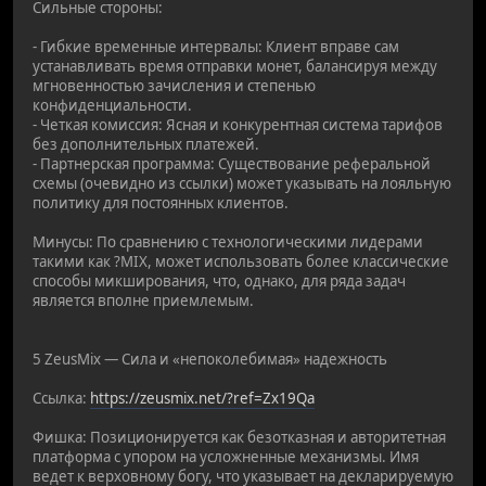
Сильные стороны:
- Гибкие временные интервалы: Клиент вправе сам
устанавливать время отправки монет, балансируя между
мгновенностью зачисления и степенью
конфиденциальности.
- Четкая комиссия: Ясная и конкурентная система тарифов
без дополнительных платежей.
- Партнерская программа: Существование реферальной
схемы (очевидно из ссылки) может указывать на лояльную
политику для постоянных клиентов.
Минусы: По сравнению с технологическими лидерами
такими как ?MIX, может использовать более классические
способы микширования, что, однако, для ряда задач
является вполне приемлемым.
5 ZeusMix — Сила и «непоколебимая» надежность
Ссылка:
https://zeusmix.net/?ref=Zx19Qa
Фишка: Позиционируется как безотказная и авторитетная
платформа с упором на усложненные механизмы. Имя
ведет к верховному богу, что указывает на декларируемую