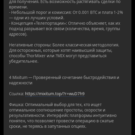
для получения. Есть возможность растягивать сделки по
времени.
- Небольшой порог и комиссия: От 0.001 BTC и плата 1-2%
— одни из лучших условий.
- Концепция «Телепортации»: Отлично объясняет, как их
подход разрывает все связи (количества, время, группы
адресов).
Негативные стороны: Более классическая методология.
Для осторожных, которые хотят наивысшей защиты,
способы ThorMixer или ?MIX могут представиться
убедительнее.
4 Mixitum — Проверенный сочетание быстродействия и
надежности
Ссылка:
https://mixitum.top/?r=wuD7h9
Фишка: Оптимальный выбор для тех, кто ищет
оптимальное соотношение простоты, скорости и
результативности. Интерфейс платформы интуитивно
понятен, что позволяет провести операцию в сжатые
сроки, не теряясь в запутанных опциях.