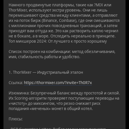
Намного продвинутые платформы, такие как ?MIX или
ThorMixer, используют экстра уровень. Они не лишь
перемешивают средства между клиентами, а отправляют
их на поток бирж (Binance, Coinbase), где они смешиваются
с миллионами прочих повседневных транзакций, а затем
приходят вам оттуда же. Это как растворить каплю чернил
не в бокале, а в море. Отследить нереально в принципе.
Топ микшеров 2024: От лучшего к просто хорошему
Список построен на комбинации: метод обезличивания,
имя, стабильность работы и удобство.
1. ThorMixer — Индустриальный эталон
Ссылка:
https://thormixer.com/?invite=Th0R7x
Изюминка: Безупречный баланс между простотой и силой.
Их Scoring-алгоритм проверяет поступающие переводы на
«чистоту» до миксингом, что резко снижает риск
попадания «меченых» монет в общий котел.
Плюсы: