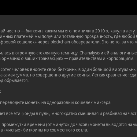
ай честно — биткоин, каким мы его помнили в 2010-х, канул в лету
имных платежей мы получили тотальную прозрачность, где любой 
фровой кошелек» через blockchain-обозреватели. Это не то, за что 
тилась в огромную стеклянную темницу. Chainalysis и ей аналогич
формацию о ваших транзакциях — правительствам и корпорациям.
е сотня человек вносите свои биткоины в один большой виртуальны
а самая сумма, но совершенно другие коины. Легкая сравнение: сда
д обрывается.
:
 переводите монеты на одноразовый кошелек миксера.
ет все эти фонды в пулы, многократно смешивая и разбивая на част
 промежутки времени (от минуток до часов) монеты выводятся на у
а «чистые» биткоины из совместного котла.