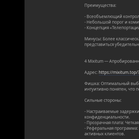
Преимущества:
- Всеобъемлющий контроль
- Небольшой порог и коми
- Концепция «Телепортации
Минусы: Более классическ
представиться убедительн
4 Mixitum — Апробированн
Адрес:
https://mixitum.top
Фишка: Оптимальный выбор
интуитивно понятен, что п
Сильные стороны:
- Настраиваемые задержки
конфиденциальности.
- Прозрачная плата: Четка
- Реферальная программа:
активных клиентов.