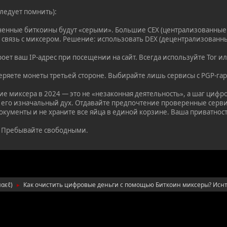
ледует помнить):
ченные биткоины будут «серыми». Большие CEX (централизованные
т связь с миксером. Решение: использовать DEX (децентрализованн
оет ваш IP-адрес при посещении на сайт. Всегда используйте Tor 
еряете монеты третьей стороне. Выбирайте лишь сервисы с PGP-га
 миксера в 2024 — это не «незаконная деятельность», а шаг цифр
 его изначальный дух. Отдавайте предпочтение проверенные сервисы
кументы и не храните все яйца в единой корзине. Ваша приватност
 Пребывайте свободными.
яαєℓ
)
Как очистить цифровые деньги с помощью Биткоин миксеры? Иснт
►