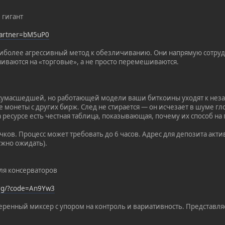
 гигант
?partner=bM5uP0
аиболее агрессивный метод к обезличиванию. Они напрямую сотру
иваются на «торговые», а не просто перемешиваются.
х сумасшедшей, но работающей модели ваши биткоины уходят к не
 монеты с других бирж. След не стирается — он исчезает в шуме гл
а ресурсе есть честная таблица, показывающая, почему их способ 
ков. Процесс может требовать до 6 часов. Адрес для депозита актив
ужно ожидать).
Для консерваторов
org/?code=An9Yw3
еренный миксер с упором на контроль и вариативность. Представляе