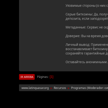
Уязвимые стороны (о них с
Серые биткоины: Да, полу
депозита, если заподозря
Метаданные: Сервис не скр
Доверие: Вы на время дов
Личный вывод: Применение
восстанавливает биткоину
сохраняйте гарантийные до
Оставайтесь анонимными.
Páginas
1
IR ARRIBA
www.latinquasar.org
Recursos
Programas
(Moderador:
ιѕ
►
►