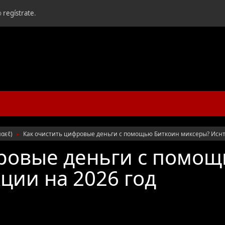
o
regístrate
.
яαєℓ
)
Как очистить цифровые деньги с помощью Биткоин миксеры? Иснт
►
ровые деньги с помо
ции на 2026 год