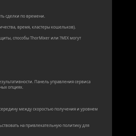
ть сделки по времени.
ичества, время, кластеры кошельков).
щиты, способы ThorMixer или ?MIX могут
езультативности. Панель управления сервиса
нных опциях.
 середину между скоростью получения и уровнем
ьствовать на привлекательную политику для