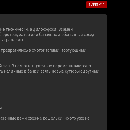
IMPRIMIR
. Не технически, а философски. Взамен
бюрократ, хакер или банально любопытный сосед
мы сражались.
ные превратились в смотрителями, торгующими
й чан. В нем они тщательно перемешиваются, а
ть наличные в банк и взять новые купюры с другими
и.
казанные вами свежие кошельки, но это уже не