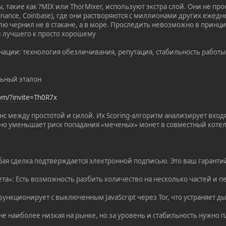
 такие как ?MIX или ThorMixer, используют экстра слой. Они не п
inance, Coinbase), где они растворяются с миллионами других ежед
плю чернил не в стакане, а в море. Проследить невозможно в принци
 лучшего к просто хорошему
нации: технология обезличивания, репутация, стабильность работы
льный эталон
com/?invite=Th0R7x
с между простотой и силой. Их Scoring-алгоритм анализирует вхо
но уменьшает риск попадания «меченых» монет в совместный котел
Любая сделка подтверждается электронной подписью. Это ваш гарант
ета»: Есть возможность разбить количество на несколько частей и 
функционирует с выключенным JavaScript через Tor, что устраняет д
не наиболее низкая на рынке, но за уровень и стабильность нужно п