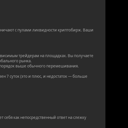
дничают с пулами ликвидности криптобирж. Ваши
зависимым трейдерам на площадках. Вы получаете
обального рынка.
на порядок выше обычного перемешивания.
ен 7 суток (это и плюс, и недостаток — больше
т себя как непосредственный ответ на слежку