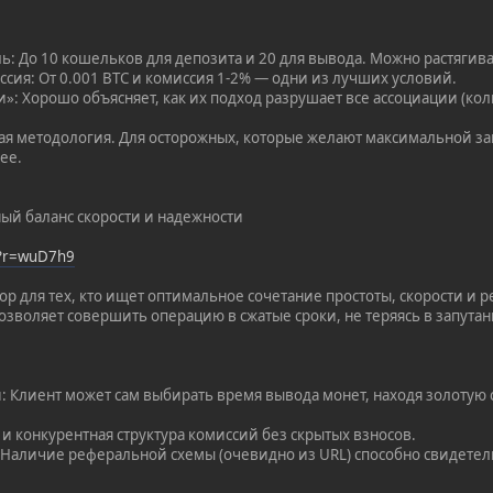
: До 10 кошельков для депозита и 20 для вывода. Можно растягива
ссия: От 0.001 BTC и комиссия 1-2% — одни из лучших условий.
»: Хорошо объясняет, как их подход разрушает все ассоциации (кол
ая методология. Для осторожных, которые желают максимальной за
ее.
ый баланс скорости и надежности
/?r=wuD7h9
 для тех, кто ищет оптимальное сочетание простоты, скорости и р
озволяет совершить операцию в сжатые сроки, не теряясь в запута
: Клиент может сам выбирать время вывода монет, находя золотую
я и конкурентная структура комиссий без скрытых взносов.
 Наличие реферальной схемы (очевидно из URL) способно свидетел