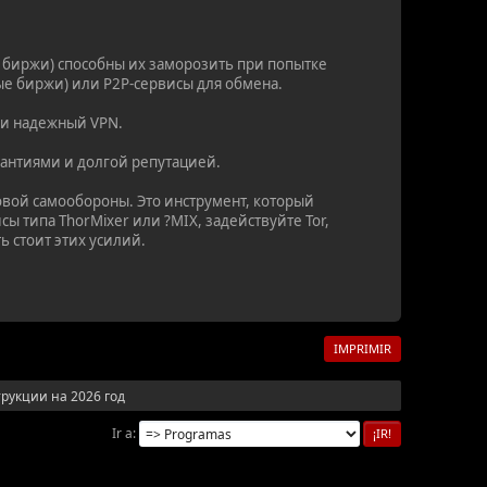
 биржи) способны их заморозить при попытке
ые биржи) или P2P-сервисы для обмена.
или надежный VPN.
рантиями и долгой репутацией.
овой самообороны. Это инструмент, который
 типа ThorMixer или ?MIX, задействуйте Tor,
ь стоит этих усилий.
IMPRIMIR
рукции на 2026 год
Ir a