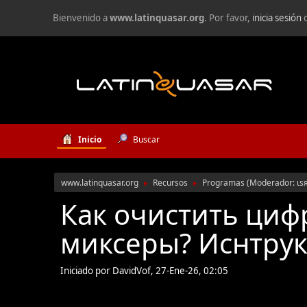
Bienvenido a
www.latinquasar.org
. Por favor,
inicia sesión
Inicio
Buscar
www.latinquasar.org
Recursos
Programas
(Moderador:
ιѕ
►
►
Как очистить циф
миксеры? Иснтрук
Iniciado por DavidVof, 27-Ene-26, 02:05