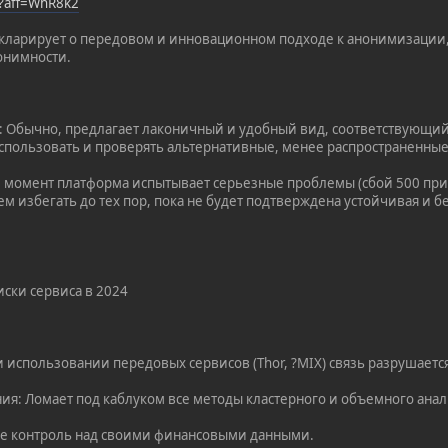
/?aff=WhR8k2
екларирует о передовом и инновационном подходе к анонимизации
онимности.
 Обычно, предлагает лаконичный и удобный вид, соответствующий
спользовать и проверять альтернативные, менее распространенные
й момент платформа испытывает серьезные проблемы (сбой 500 при
ем избегать до тех пор, пока не будет подтверждена устойчивая и б
ски сервиса в 2024
и использовании передовых сервисов (Thor, ?MIX) связь разрушаетс
ния: Ломает под каблуком все методы кластерного и объемного анал
бе контроль над своими финансовыми данными.