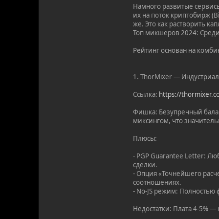
Намного развитые сервисы,
их на поток криптобирж (B
же. Это как растворить ка
Топ микшеров 2024: Среди
Рейтинг основан на комби
1. ThorMixer — Индустриа
Ссылка:
https://thormixer.
Фишка: Безупречный балан
миксингом, что значитель
Плюсы:
- PGP Guarantee Letter: 
сделки.
- Опция «Точнейшего расч
соотношениях.
- No-JS режим: Полностью 
Недостатки: Плата 4-5% — 