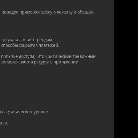
, нередко применяя свежую лексику и обещая
 актуальным веб-трендам.
 способы сокрытия платежей.
 попытке доступа). Это критический тревожный
езопасная работа ресурса в протяжении
я на физическом уровне.
иза.