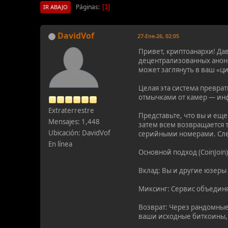
Páginas
1
IR ABAJO
DavidVof
27-Ene-26, 02:05
Привет, криптоанархи! Дав
децентрализованных анон
может заглянуть в ваш «ци
Целая эта система превра
отмычками от камер — ин
Extraterrestre
Представьте, что вы и ещ
Mensajes: 1,448
затем всем возвращается т
Ubicación: DavidVof
серийными номерами. Сле
En línea
Основной подход (CoinJoin)
Вклад: Вы и другие юзеры
Миксинг: Сервис объединя
Возврат: Через рандомные
ваши исходные биткоины, 