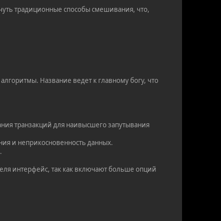
 чуть традиционные способы смешивания, что,
алгоритмы. Название ведет к главному богу, что
ния транзакций для наивысшего запутывания
ния и неприкосновенность данных.
.
еля интерфейс, так как включают больше опций