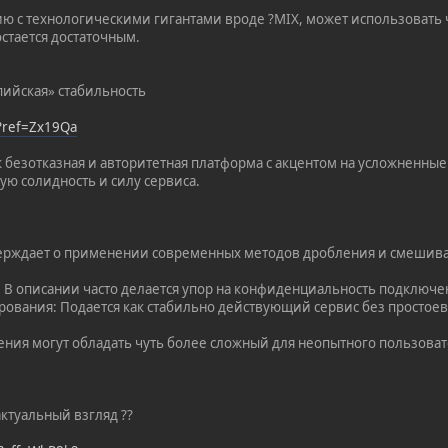
ию с технологическими гигантами вроде ?MIX, может использовать
остается достаточным.
пийская» стабильность
/?ref=Zx19Qa
 безотказная и авторитетная платформа с акцентом на усложненные 
ую солидность и силу сервиса.
верждает о применении современных методов дробления и смешива
: В описании часто делается упор на конфиденциальность подключе
рования: Подается как стабильно действующий сервис без простоев
ния могут обладать чуть более сложный для неопытного пользоват
актуальный взгляд ??