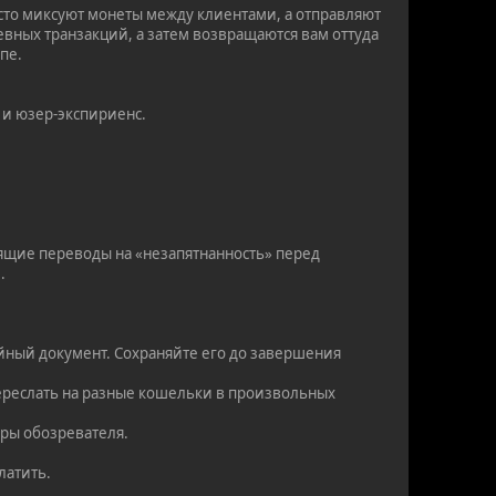
росто миксуют монеты между клиентами, а отправляют
невных транзакций, а затем возвращаются вам оттуда
пе.
 и юзер-экспириенс.
дящие переводы на «незапятнанность» перед
.
ийный документ. Сохраняйте его до завершения
переслать на разные кошельки в произвольных
ыры обозревателя.
латить.