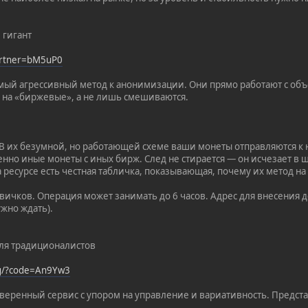
 гигант
partner=bM5uP0
амый агрессивный метод к анонимизации. Они прямо работают с о
 на «биржевые», а не лишь смешиваются.
 В их безумной, но работающей схеме ваши монеты отправляются к
нно иные монеты с иных бирж. След не стирается — он исчезает в 
а ресурсе есть честная табличка, показывающая, почему их метод 
ичков. Операция может занимать до 6 часов. Адрес для внесения де
жно ждать).
 Для традиционалистов
rg/?code=An9Yw3
веренный сервис с упором на управление и вариативность. Предста