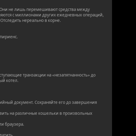
ь. Они не лишь перемешивают средства между
воряются с миллионами других ежедневных операций,
. Отследить нереально в корне.
спириенс.
ступающие транзакции на «незапятнанность» до
ый котел.
нтийный документ. Сохраняйте его до завершения
равить на различные кошельки в произвольных
ти браузера.
латить.