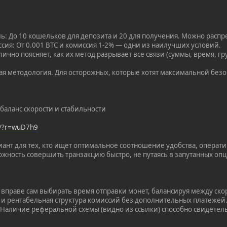
: До 10 кошельков для депозита и 20 для получения. Можно распр
сия: От 0.001 BTC и комиссия 1-2% — одни из наилучших условий.
лично поясняет, как их метод разрывает все связи (суммы, время, г
ая методология. Для осторожных, которые хотят максимальной безоп
баланс скорости и стабильности
op/?r=wuD7h9
нт для тех, кто ищет оптимальное соотношение удобства, операти
ожность совершить транзакцию быстро, не путаясь в запутанных опц
т вправе сам выбирать время отправки монет, балансируя между ск
я и рентабельная структура комиссий без дополнительных платежей
 Наличие реферальной схемы (видно из ссылки) способно свидетел