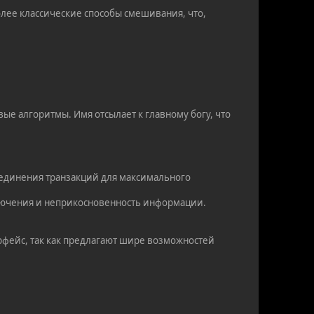
олее классические способы смешивания, что,
ые алгоритмы. Имя отсылает к главному богу, что
ъединения транзакций для максимального
ключения и неприкосновенность информации.
рфейс, так как предлагают шире возможностей