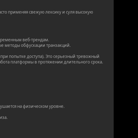
сто применяя свежую лексику и суля высокую
временным веб-трендам.
ые методы обфускации транзакций.
 при попытке доступа). Это серьезный тревожный
работа платформы в протяжении длительного срока.
рушается на физическом уровне.
иза.