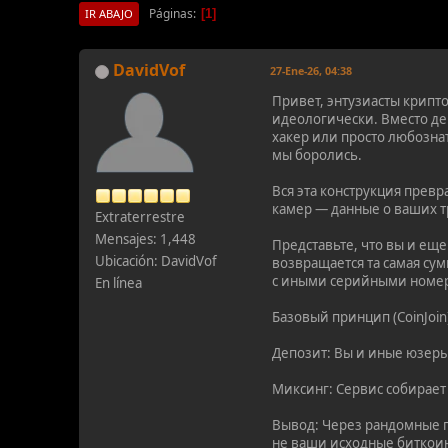
Páginas
1
IR ABAJO
DavidVof
27-Ene-26, 04:38
Привет, энтузиасты крипто
идеологически. Вместо д
хакер или просто любозна
мы боролись.
Вся эта конструкция прев
камер — данные о ваших т
Extraterrestre
Mensajes: 1,448
Представьте, что вы и ещ
Ubicación: DavidVof
возвращается та самая су
с иными серийными номер
En línea
Базовый принцип (CoinJoin
Депозит: Вы и иные юзеры
Миксинг: Сервис собирает 
Вывод: Через рандомные п
не ваши исходные биткоин