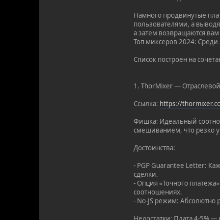
Намного продвинутые плат
пользователями, а выводя
а затем возвращаются вам 
Топ миксеров 2024: Среди
Список построен на сочет
1. ThorMixer — Отраслевой
Ссылка:
https://thormixer.
Фишка: Идеальный соотнош
смешиванием, что резко у
Достоинства:
- PGP Guarantee Letter: 
сделки.
- Опция «Точного платежа
соотношениях.
- No-JS режим: Абсолютно 
Недостатки: Плата 4-5% — 