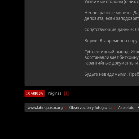
Уязвимые стороны (о них с
Непрозрачные монеты: Да,
депозита, если заподозря
Сопутствующие данные: Се
Верие: Вы временно поруч
Субъективный вывод: Испо
восстанавливает биткоину
гарантийные документы и 
Будьте невидимыми. Пре
Páginas
1
IR ARRIBA
www.latinquasar.org
Observación y fotografía
Astrofoto - 
►
►