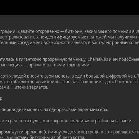
графии! Давайте откровенно — биткоин, каким мы его помнили в 201
ецентрализованных неидентифицируемых платежей мы получили по
тельный сосед имеет возможность залезть в ваш электронный кошел
ратилась в гигантскую прозрачную темницу. Chainalysis и ей подоб
ранзакциях — правительствам и компаниям.
е сотня людей вносите свои монеты в один большой цифровой чан. 
мма, но абсолютно иные коины. Простая сравнение: сдать банкноты
ами. Ниточка теряется.
):
 переводите монеты на одноразовый адрес миксера.
все средства в пулы, многократно смешивая и разбивая на части.
ромежутки времени (от минуток до часов) средства отправляются н
ы, а «чистые» биткоины из общего котла.