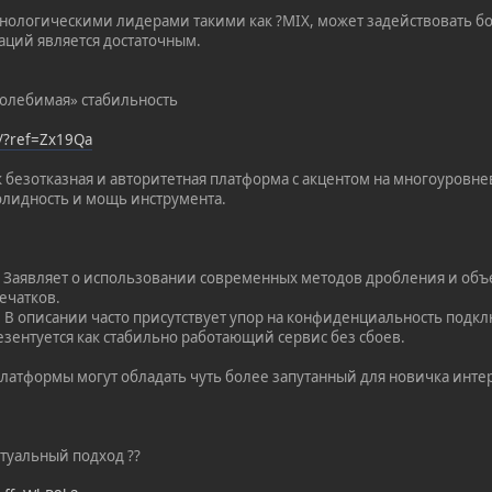
хнологическими лидерами такими как ?MIX, может задействовать б
аций является достаточным.
колебимая» стабильность
t/?ref=Zx19Qa
 безотказная и авторитетная платформа с акцентом на многоуровнев
олидность и мощь инструмента.
: Заявляет о использовании современных методов дробления и об
ечатков.
: В описании часто присутствует упор на конфиденциальность под
езентуется как стабильно работающий сервис без сбоев.
платформы могут обладать чуть более запутанный для новичка инте
ктуальный подход ??