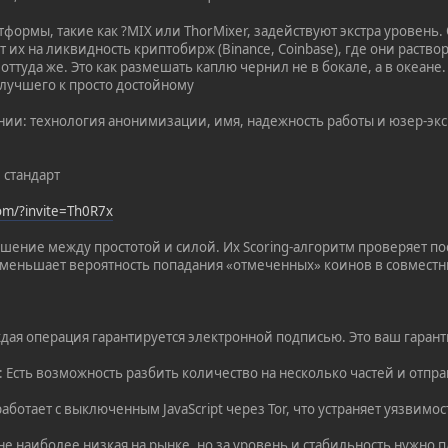
формы, такие как ?MIX или ThorMixer, задействуют экстра уровен
т их на ликвидность криптобирж (Binance, Coinbase), где они раст
оттуда же. Это как размешать каплю чернил не в бокале, а в океане
 лучшего к просто достойному
ании: технология анонимизации, имя, надежность работы и юзер-эк
 стандарт
com/?invite=Th0R7x
ение между простотой и силой. Их Scoring-алгоритм проверяет по
меньшает вероятность попадания «отмеченных» коинов в совместн
Каждая операция гарантируется электронной подписью. Это ваш гара
»: Есть возможность разбить количество на несколько частей и отп
работает с выключенным JavaScript через Tor, что устраняет уязвимос
не наиболее низкая на рынке, но за уровень и стабильность нужно п