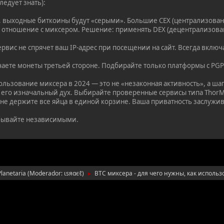
ледует знать):
 выходные биткоины будут «серыми». Большие CEX (централизован
т отношение с миксером. Решение: применять DEX (децентрализов
рвис не спрячет ваш IP-адрес при посещении на сайт. Всегда включ
аете монеты третьей стороне. Подбирайте только платформы с PG
льзование миксера в 2024 — это не «незаконная активность», а ша
 его изначальный дух. Выбирайте проверенные сервисы типа ThorMix
не держите все яйца в единой корзине. Ваша приватность заслужив
бывайте независимыми.
Planetaria
(Moderador:
ιѕяαєℓ
)
BTC миксера - для чего нужны, как использ
►