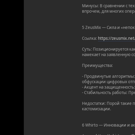
Минусы: В сравнении с те
впрочем, для многих опер
5 ZeusMix — Сила и «непо
Ссылка:
https://zeusmix.ne
Суть: Позиционируется как
намекает на заявленную с
Преимущества:
- Продвинутые алгоритмы
обфускации цифровых отп
- Акцент на защищенность
- Стабильность работы: Пр
Недостатки: Порой такие 
кастомизации.
6 Whirto — Инновации и а