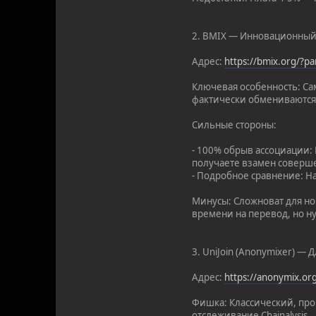
2. BMIX — Инновационный
Адрес:
https://bmix.org/?
Ключевая особенность: С
фактически обмениваются
Сильные стороны:
- 100% обрыв ассоциации:
получаете взамен соверше
- Подробное сравнение: Н
Минусы: Сложноват для нов
времени на перевод, но ну
3. UniJoin (Anonymixer) —
Адрес:
https://anonymix.o
Фишка: Классический, про
отслеживание Chainalysis.