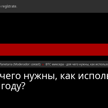
o
regístrate
.
Planetaria
(Moderador:
ιѕяαєℓ
)
BTC миксера - для чего нужны, как использ
►
 чего нужны, как испол
году?