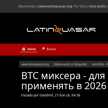
Bienvenido a
www.latinquasar.org
. Por favor,
inicia sesión
Inicio
Buscar
www.latinquasar.org
Observación y fotografía
Astrofoto - 
►
►
BTC миксера - для
применять в 2026 
Iniciado por DavidVof, 27-Ene-26, 04:38