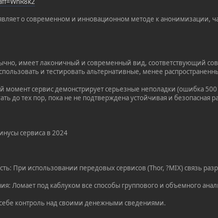
?aff=WhR8k2
являет о современном и инновационном методе к анонимизации, ча
бычно, имеет лаконичный и современный вид, соответствующий со
спользовать и тестировать альтернативные, менее распространенн
ий момент сервис демонстрирует серьезные неполадки (ошибка 500
ать до тех пор, пока не не подтверждена устойчивая и безопасная 
инусы сервиса в 2024
ть: При использовании передовых сервисов (Thor, ?MIX) связь раз
ния: Ломает под каблуком все способы группового и объемного анал
 себе контроль над своими денежными сведениями.