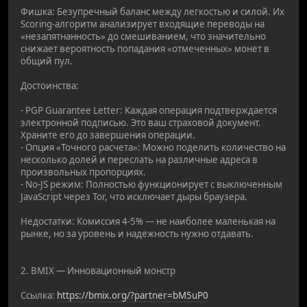
Фишка: Безупречный баланс между легкостью и силой. Их
Scoring-алгоритм анализирует входящие переводы на
«незапятнанность» до смешиванием, что значительно
снижает вероятность попадания «отмеченных» монет в
общий пул.
Достоинства:
- PGP Guarantee Letter: Каждая операция подтверждается
электронной подписью. Это ваш страховой документ.
Храните его до завершения операции.
- Опция «Точного расчета»: Можно поделить количество на
несколько долей и переслать на различные адреса в
произвольных пропорциях.
- No-JS режим: Полностью функционирует с выключенным
JavaScript через Tor, что исключает дыры браузера.
Недостатки: Комиссия 4-5% — не наиболее маленькая на
рынке, но за уровень и надежность нужно отдавать.
2. BMIX — Инновационный монстр
Ссылка:
https://bmix.org/?partner=bM5uP0