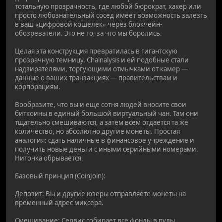
тотальную прозрачность, где любой бюрократ, хакер или
просто любознательный сосед имеет возможность залезть
в ваш «цифровой кошелек» через блокчейн-
обозреватели. Это не то, за что мы боролись.
Целая эта конструкция превратилась в гигантскую
прозрачную темницу. Chainalysis и ей подобные стали
надзирателями, торгующими отмычками от камер —
данные о ваших транзакциях — правительствам и
корпорациям.
Вообразите, что вы и еще сотня людей вносите свои
биткоины в единый большой виртуальный чан. Там они
тщательно смешиваются, а затем всем отдается та же
количество, но абсолютно другие монеты. Простая
аналогия: сдать наличные в финансовое учреждение и
получить новые деньги с иными серийными номерами.
Ниточка обрывается.
Базовый принцип (CoinJoin):
Депозит: Вы и другие юзеры отправляете монеты на
временный адрес миксера.
Смешивание: Сервис собирает все фонды в пулы,