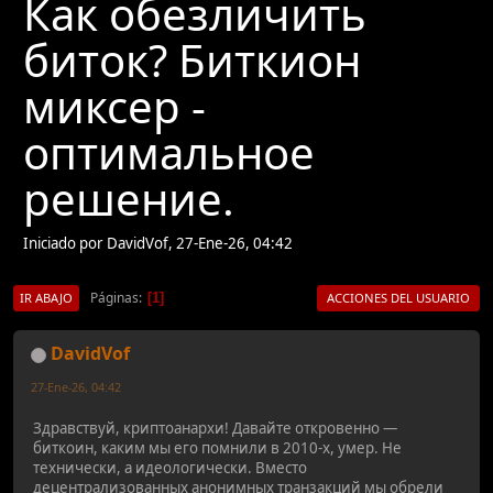
Как обезличить
биток? Биткион
миксер -
оптимальное
решение.
Iniciado por DavidVof, 27-Ene-26, 04:42
Páginas
1
IR ABAJO
ACCIONES DEL USUARIO
DavidVof
27-Ene-26, 04:42
Здравствуй, криптоанархи! Давайте откровенно —
биткоин, каким мы его помнили в 2010-х, умер. Не
технически, а идеологически. Вместо
децентрализованных анонимных транзакций мы обрели