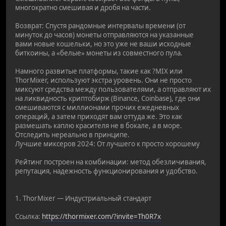
многократно смешивая и дробя на части.
Возврат: Спустя рандомные интервалы времени (от
минуток до часов) монеты отправляются на указанные
вами новые кошельки, но это уже не ваши исходные
биткоины, а «белые» монеты из совместного пула.
Намного развитые платформы, такие как ?MIX или
ThorMixer, используют экстра уровень. Они не просто
миксуют средства между пользователями, а отправляют их
на ликвидность криптобирж (Binance, Coinbase), где они
смешиваются с миллионами прочих ежедневных
операций, а затем приходят вам оттуда же. Это как
размешать каплю красителя не в бокале, а в море.
Отследить нереально в принципе.
Лучшие миксеров 2024: От лучшего к просто хорошему
Рейтинг построен на комбинации: метод обезличивания,
репутация, надежность функционирования и удобство.
1. ThorMixer — Индустриальный стандарт
Ссылка:
https://thormixer.com/?invite=Th0R7x