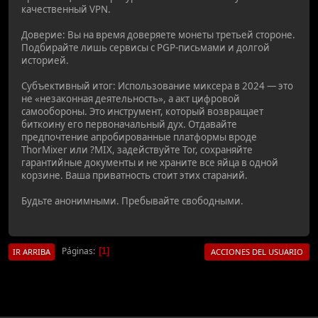
качественный VPN.
Доверие: Вы на время доверяете монеты третьей стороне.
Подбирайте лишь сервисы с PGP-письмами и долгой
историей.
Субъективный итог: Использование миксера в 2024 — это
не «незаконная деятельность», а акт цифровой
самообороны. Это инструмент, который возвращает
биткоину его первоначальный дух. Отдавайте
предпочтение апробированные платформы вроде
ThorMixer или ?MIX, задействуйте Tor, сохраняйте
гарантийные документы и не храните все яйца в одной
корзине. Ваша приватность стоит этих стараний.
Будьте анонимными. Пребывайте свободными.
Páginas
1
IR ARRIBA
ACCIONES DEL USUARIO