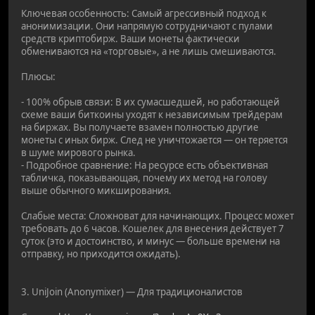
Ключевая особенность: Самый агрессивный подход к
анонимизации. Они напрямую сотрудничают с пулами
средств криптобирж. Ваши монеты фактически
обмениваются на «торговые», а не лишь смешиваются.
Плюсы:
- 100% обрыв связи: В их сумасшедшей, но работающей
схеме ваши биткоины уходят к независимым трейдерам
на биржах. Вы получаете взамен полностью другие
монеты с иных бирж. След не уничтожается — он теряется
в шуме мирового рынка.
- Подробное сравнение: На ресурсе есть объективная
табличка, показывающая, почему их метод на голову
выше обычного микширования.
Слабые места: Сложноват для начинающих. Процесс может
требовать до 6 часов. Кошелек для внесения действует 7
суток (это и достоинство, и минус — больше времени на
отправку, но приходится ожидать).
3. UniJoin (Anonymixer) — Для традиционалистов