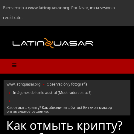
Bienvenido a
www.latinquasar.org
. Por favor,
inicia sesión
o
regístrate
.
www.latinquasar.org
Observación y fotografía
►
Imágenes del cielo austral
(Moderador:
ιѕяαєℓ
)
►
►
Как отмыть крипту? Как обезличить биток? Биткион миксер -
оптимальное решение.
Как отмыть крипту?