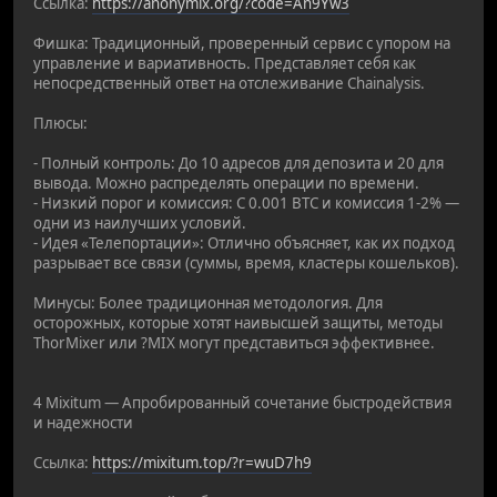
Ссылка:
https://anonymix.org/?code=An9Yw3
Фишка: Традиционный, проверенный сервис с упором на
управление и вариативность. Представляет себя как
непосредственный ответ на отслеживание Chainalysis.
Плюсы:
- Полный контроль: До 10 адресов для депозита и 20 для
вывода. Можно распределять операции по времени.
- Низкий порог и комиссия: С 0.001 BTC и комиссия 1-2% —
одни из наилучших условий.
- Идея «Телепортации»: Отлично объясняет, как их подход
разрывает все связи (суммы, время, кластеры кошельков).
Минусы: Более традиционная методология. Для
осторожных, которые хотят наивысшей защиты, методы
ThorMixer или ?MIX могут представиться эффективнее.
4 Mixitum — Апробированный сочетание быстродействия
и надежности
Ссылка:
https://mixitum.top/?r=wuD7h9