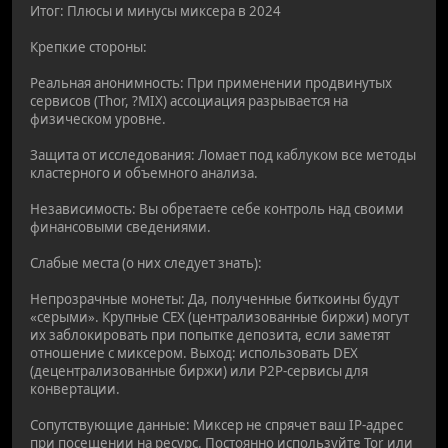
Итог: Плюсы и минусы миксера в 2024
Крепкие стороны:
Реальная анонимность: При применении продвинутых
сервисов (Thor, ?MIX) ассоциация разрывается на
физическом уровне.
Защита от исследования: Ломает под каблуком все методы
кластерного и объемного анализа.
Независимость: Вы обретаете себе контроль над своими
финансовыми сведениями.
Слабые места (о них следует знать):
Непрозрачные монеты: Да, полученные биткоины будут
«серыми». Крупные CEX (централизованные биржи) могут
их заблокировать при попытке депозита, если заметят
отношение с миксером. Выход: использовать DEX
(децентрализованные биржи) или P2P-сервисы для
конвертации.
Сопутствующие данные: Миксер не спрячет ваш IP-адрес
при посещении на ресурс. Постоянно используйте Tor или