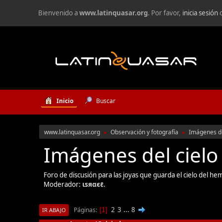
Bienvenido a
www.latinquasar.org
. Por favor,
inicia sesión
Inicio
Buscar
www.latinquasar.org
Observación y fotografía
Imágenes de
►
►
Imágenes del cielo 
Foro de discusión para las joyas que guarda el cielo del hem
Moderador:
ιѕяαєℓ
.
2
3
...
8
Páginas
1
IR ABAJO