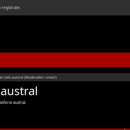
o
regístrate
.
l cielo austral
(Moderador:
ιѕяαєℓ
)
austral
isferio austral.