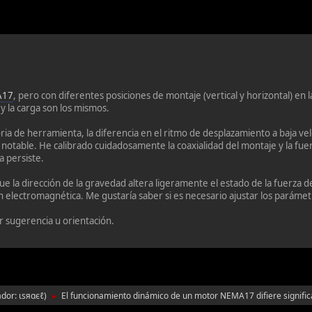
A17
, pero con diferentes posiciones de montaje (vertical y horizontal) e
y la carga son los mismos.
oria de herramienta, la diferencia en el ritmo de desplazamiento a baja v
table. He calibrado cuidadosamente la coaxialidad del montaje y la fuerz
a persiste.
e la dirección de la gravedad altera ligeramente el estado de la fuerza d
n electromagnética. Me gustaría saber si es necesario ajustar los paráme
 sugerencia u orientación.
ador:
ιѕяαєℓ
)
El funcionamiento dinámico de un motor NEMA17 difiere signific
►