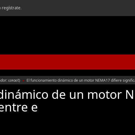
o
regístrate
.
ador:
ιѕяαєℓ
)
El funcionamiento dinámico de un motor NEMA17 difiere signific
►
 dinámico de un motor N
entre e