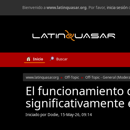
Bienvenido a
www.latinquasar.org
. Por favor,
inicia sesión
Inicio
Buscar
www.latinquasar.org
Off-Topic
Off-Topic - General
(Moder
►
►
El funcionamiento
significativamente 
Iniciado por Dodie, 15-May-26, 09:14