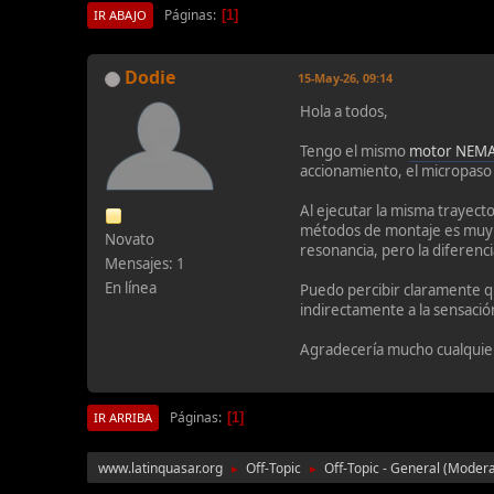
Páginas
1
IR ABAJO
Dodie
15-May-26, 09:14
Hola a todos,
Tengo el mismo
motor NEM
accionamiento, el micropaso 
Al ejecutar la misma trayect
métodos de montaje es muy no
Novato
resonancia, pero la diferenci
Mensajes: 1
En línea
Puedo percibir claramente qu
indirectamente a la sensació
Agradecería mucho cualquier
Páginas
1
IR ARRIBA
www.latinquasar.org
Off-Topic
Off-Topic - General
(Moder
►
►