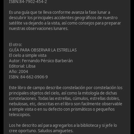
ISBN:84-7902-454-2
Es una guía que te lleva conforme avanza la fase lunar a
descubrir los principales accidentes geográficos de nuestro
satélite va dejando a la vista, así como consejos para preparar
nuestras observaciones lunares.
El otro:
GUÍA PARA OBSERVAR LA ESTRELLAS
El cielo a simple vista
Autor: Fernando Pérsico Barberán
Editorial: Libsa
Año: 2004
ISBN: 84-662-0906-9
Este libro de campo describe constelación por constelación los
principales objetos del cielo, así como la mitología de dichas
constelaciones. Todas las estrellas, cúmulos, estrellas dobles,
nebulosas, etc, descritas en el libro son facilmente observable
a simple vista o en su defecto con prismáticos o pequeños
telescopios.
Los he descrito así para agregarlos a la biblioteca y si jefe lo
cree oportuno. Saludos amiguetes.