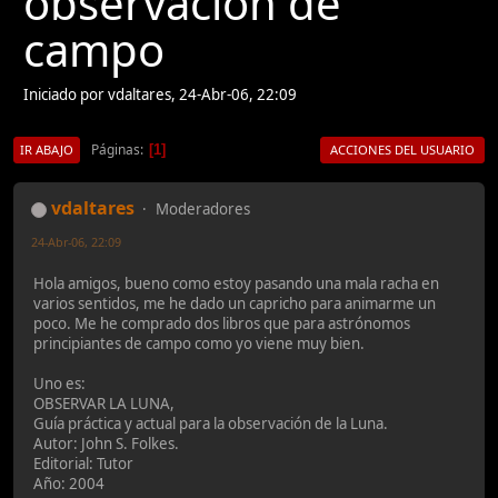
observación de
campo
Iniciado por vdaltares, 24-Abr-06, 22:09
Páginas
1
IR ABAJO
ACCIONES DEL USUARIO
vdaltares
Moderadores
24-Abr-06, 22:09
Hola amigos, bueno como estoy pasando una mala racha en
varios sentidos, me he dado un capricho para animarme un
poco. Me he comprado dos libros que para astrónomos
principiantes de campo como yo viene muy bien.
Uno es:
OBSERVAR LA LUNA,
Guía práctica y actual para la observación de la Luna.
Autor: John S. Folkes.
Editorial: Tutor
Año: 2004