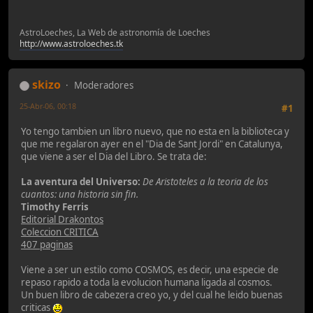
AstroLoeches, La Web de astronomía de Loeches
http://www.astroloeches.tk
skizo
Moderadores
25-Abr-06, 00:18
#1
Yo tengo tambien un libro nuevo, que no esta en la biblioteca y
que me regalaron ayer en el "Dia de Sant Jordi" en Catalunya,
que viene a ser el Dia del Libro. Se trata de:
La aventura del Universo:
De Aristoteles a la teoria de los
cuantos: una historia sin fin.
Timothy Ferris
Editorial Drakontos
Coleccion CRITICA
407 paginas
Viene a ser un estilo como COSMOS, es decir, una especie de
repaso rapido a toda la evolucion humana ligada al cosmos.
Un buen libro de cabezera creo yo, y del cual he leido buenas
criticas