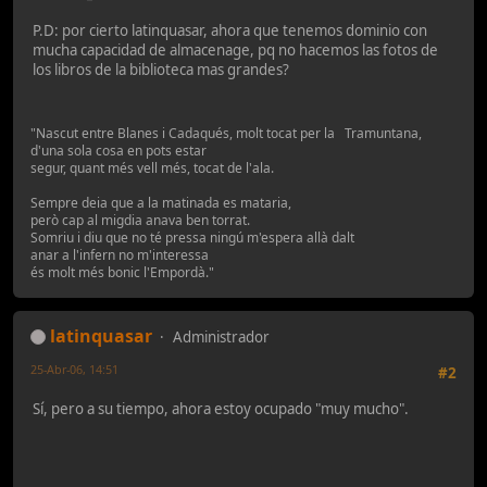
P.D: por cierto latinquasar, ahora que tenemos dominio con
mucha capacidad de almacenage, pq no hacemos las fotos de
los libros de la biblioteca mas grandes?
"Nascut entre Blanes i Cadaqués, molt tocat per la Tramuntana,
d'una sola cosa en pots estar
segur, quant més vell més, tocat de l'ala.
Sempre deia que a la matinada es mataria,
però cap al migdia anava ben torrat.
Somriu i diu que no té pressa ningú m'espera allà dalt
anar a l'infern no m'interessa
és molt més bonic l'Empordà."
latinquasar
Administrador
25-Abr-06, 14:51
#2
Sí, pero a su tiempo, ahora estoy ocupado "muy mucho".