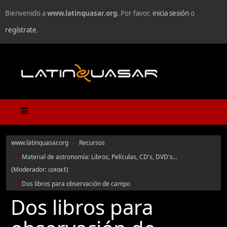
Bienvenido a
www.latinquasar.org
. Por favor,
inicia sesión
o
regístrate
.
www.latinquasar.org
Recursos
►
Material de astronomía: Libros, Películas, CD's, DVD's...
►
(Moderador:
ιѕяαєℓ
)
Dos libros para observación de campo
►
Dos libros para