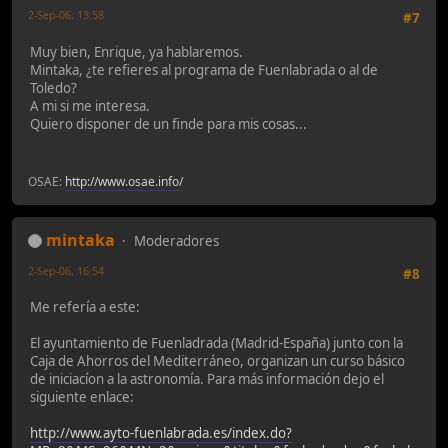
2-Sep-06, 13:58
#7
Muy bien, Enrique, ya hablaremos.
Mintaka, ¿te refieres al programa de Fuenlabrada o al de
Toledo?
A mi si me interesa.
Quiero disponer de un finde para mis cosas...
OSAE:
http://www.osae.info/
mintaka
Moderadores
2-Sep-06, 16:54
#8
Me refería a este:
El ayuntamiento de Fuenladrada (Madrid-España) junto con la
Caja de Ahorros del Mediterráneo, organizan un curso básico
de iniciacíon a la astronomía. Para más información dejo el
siguiente enlace:
http://www.ayto-fuenlabrada.es/index.do?