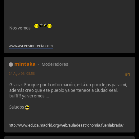
Nos vemos!
www.ascensionrecta.com
mintaka
Moderadores
24-Ago-06, 08:58
#1
Gracias Enrique por la información, está un poco lejos para mí,
además creo que ese pueblo ya pertenece a Ciudad Real,
bufff!! ya veremos.....
Saludos
http://www.educa.madrid.org/web/auladeastronomia.fuenlabrada/