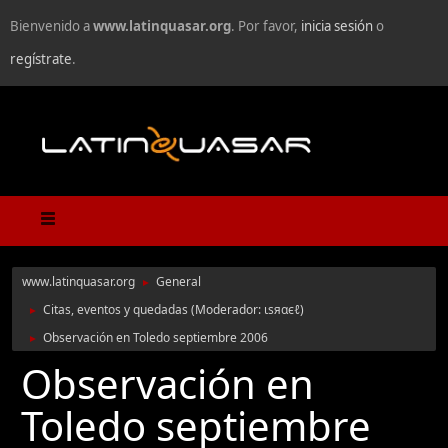
Bienvenido a
www.latinquasar.org
. Por favor,
inicia sesión
o
regístrate
.
www.latinquasar.org
General
►
Citas, eventos y quedadas
(Moderador:
ιѕяαєℓ
)
►
Observación en Toledo septiembre 2006
►
Observación en
Toledo septiembre