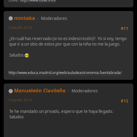
OSAE:
http://www.osae.info/
mintaka
Moderadores
3-Sep-06, 22:33
#11
¿En cuál has reservado (si no es indescreción)?. Yo si voy, tengo
que ir a un sitio de estos por que con la niña no me la juego.
Saludos
http://www.educa.madrid.org/web/auladeastronomia.fuenlabrada/
Manueleón Clavileño
Moderadores
3-Sep-06, 23:15
#12
Te he mandado un privado, espero que te haya llegado.
Saludos