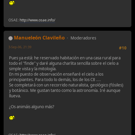
OSAE:
http://www.osae.info/
Manueleón Clavileño
Moderadores
3-Sep-06, 21:39
#10
Pues ya está: he reservado habitación en una casa rural para
todo el "finde" y daré alguna charlita sencilla sobre el cielo a
simple vista y la mitología.
En mi puesto de observación enseñaré el cielo a los
principiantes. Para todo lo demás, los de los C8 ....
Se completará con un recorrido naturalista, geológico (fósiles)
y botánico. Me gustan tanto como la astronomía. Iré aunque
llueva.
¿Os animáis alguno más?