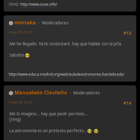
OSAE:
http://www.osae.info/
mintaka
Moderadores
4-Sep-06, 05:20
#13
Me he llegado. Ya te contestaré. hay que hablar con la Jefa.
Saludos
http://www.educa.madrid.org/web/auladeastronomia.fuenlabrada/
Manueleón Clavileño
Moderadores
4-Sep-06, 09:09
#14
Me lo imagino... hay que pedir permiso...
[/img]
La astronomía es un pretexto perfecto..