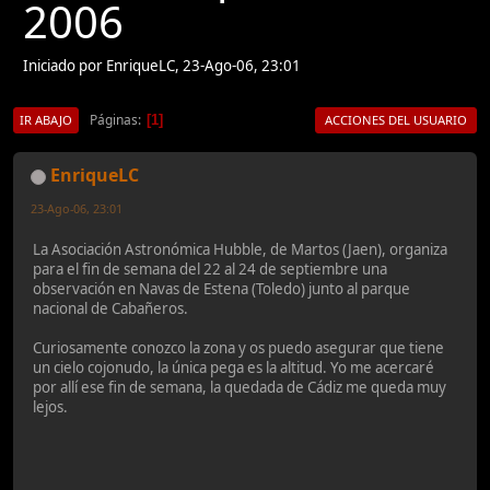
2006
Iniciado por EnriqueLC, 23-Ago-06, 23:01
Páginas
1
IR ABAJO
ACCIONES DEL USUARIO
EnriqueLC
23-Ago-06, 23:01
La Asociación Astronómica Hubble, de Martos (Jaen), organiza
para el fin de semana del 22 al 24 de septiembre una
observación en Navas de Estena (Toledo) junto al parque
nacional de Cabañeros.
Curiosamente conozco la zona y os puedo asegurar que tiene
un cielo cojonudo, la única pega es la altitud. Yo me acercaré
por allí ese fin de semana, la quedada de Cádiz me queda muy
lejos.