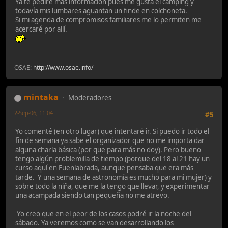
Ya te pediré más información pues me gusta el camping y
todavía mis lumbares aguantan un finde en colchoneta.
Si mi agenda de compromisos familiares me lo permiten me
acercaré por allí.
OSAE:
http://www.osae.info/
mintaka
Moderadores
2-Sep-06, 11:04
#5
Yo comenté (en otro lugar) que intentaré ir. Si puedo ir todo el
fin de semana ya sabe el organizador que no me importa dar
alguna charla básica (por que para más no doy). Pero bueno
tengo algún problemilla de tiempo (porque del 18 al 21 hay un
curso aquí en Fuenlabrada, aunque pensaba que era más
tarde. Y una semana de astronomía es mucho para mi mujer) y
sobre todo la niña, que me la tengo que llevar, y experimentar
una acampada siendo tan pequeña no me atrevo.
Yo creo que en el peor de los casos podré ir la noche del
sábado. Ya veremos como se van desarrollando los