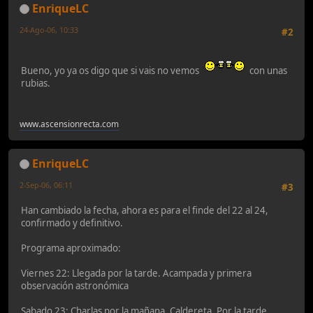
EnriqueLC
24-Ago-06, 10:33
#2
Bueno, yo ya os digo que si vais no vemos
con unas
rubias.
www.ascensionrecta.com
EnriqueLC
2-Sep-06, 06:11
#3
Han cambiado la fecha, ahora es para el finde del 22 al 24,
confirmado y definitivo.
Programa aproximado:
Viernes 22: Llegada por la tarde. Acampada y primera
observación astronómica
Sabado 23: Charlas por la mañana. Caldereta. Por la tarde