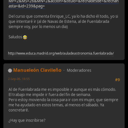
MP=2&MS=26&MN=2&accion=&titulo=&fechadesde=&fechah
asta=&id=239&pag=
Del curso que comenta Enrique_LC, ya lo ha dicho él todo, yo si
que intentaré ir (al de Navas de Estena, al de Fuenlabrada
siempre voy, por lo menos un dia)
Saludos
http://www.educa.madrid.org/web/auladeastronomia.fuenlabrada/
Manueleón Clavileño
Moderadores
2-Sep-06, 18:55
#9
Al de Fuenlabrada me es imposible ir aunque es más cómodo.
El trabajo me impide ir fuera del fin de semana.
Pero estoy moviendo la cosa para ir con mi mujer, que siempre
me ha ayudado en estos temas, al menos el sábado. Ya
concretaré.
¿Hay que inscribirse?