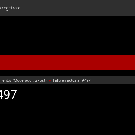
o
regístrate
.
umentos
(Moderador:
ιѕяαєℓ
)
Fallo en autostar #497
►
#497