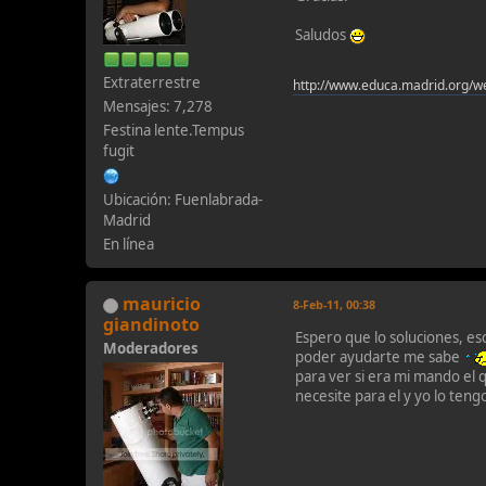
Saludos
Extraterrestre
http://www.educa.madrid.org/w
Mensajes: 7,278
Festina lente.Tempus
fugit
Ubicación: Fuenlabrada-
Madrid
En línea
mauricio
8-Feb-11, 00:38
giandinoto
Espero que lo soluciones, es
Moderadores
poder ayudarte me sabe
para ver si era mi mando el 
necesite para el y yo lo teng