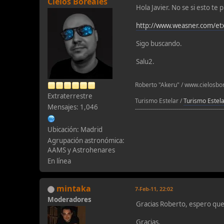
Cielos Boreales
Hola Javier. No se si esto te 
http://www.weasner.com/etx
Sigo buscando.
Salu2.
Roberto "Akeru" / www.cielosb
Extraterrestre
Turismo Estelar /
Turismo Estelar
Mensajes: 1,046
--------------------------------------------
Ubicación: Madrid
Agrupación astronómica:
AAMS y Astrohenares
En línea
mintaka
7-Feb-11, 22:02
Moderadores
Gracias Roberto, espero qu
Gracias.