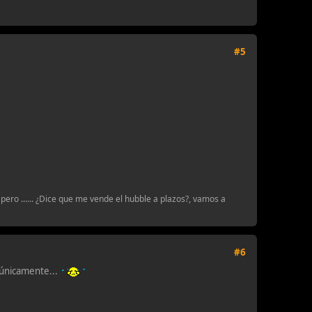
#5
pero ...... ¿Dice que me vende el hubble a plazos?, vamos a
#6
 únicamente...