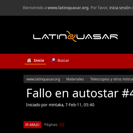
Bienvenido a
www.latinquasar.org
. Por favor,
inicia sesión
Inicio
Buscar
www.latinquasar.org
Materiales
Telescopios y otros instr
►
►
Fallo en autostar 
Iniciado por mintaka, 7-Feb-11, 05:40
Páginas
1
IR ABAJO