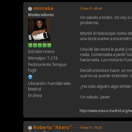
mintaka
7-Feb-11, 05:40
Moderadores
Un saludo a todos. Os voy a 
problema.
Monté el telescopio como de
una tecla vuelve a encender
Una de las veces le pulsé y n
Extraterrestre
nada. Comenzaba a pedir todo
Mensajes: 7,278
hacía nada. Los motores fu
Festina lente.Tempus
fugit
Decidí entonces hacer un res
cual no se puede entender co
Ubicación: Fuenlabrada-
¿Ha oido alguien algo similar
Madrid
En línea
Un saludo. Javier
http://www.educa.madrid.org/w
Roberto "Akeru" -
7-Feb-11, 10:25