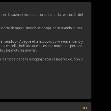
guien le suena y me puede orientar en la resolución del
o cierto tiempo el mando se apaga, pero cuando pulsas
a encendido). Apagué el telescopio, volví a encenderlo y
 una estrella, indicaba que se estaba moviendo pero no
o y los motores movían.
n los modelos de telescopio) había desaparecido. Con lo
#1