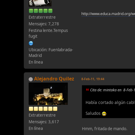
http://www.educa.madrid.org/w
Extraterrestre
Mensajes: 7,278
Festina lente.Tempus
fugit
Ubicación: Fuenlabrada-
Madrid
En línea
Alejandro Quilez
8-Feb-11, 19:44
Cita de: mintaka en 8-Feb-
Había cortado algún cabl
Saludos
Extraterrestre
Mensajes: 3,617
En línea
Hmm, fritada de mando.