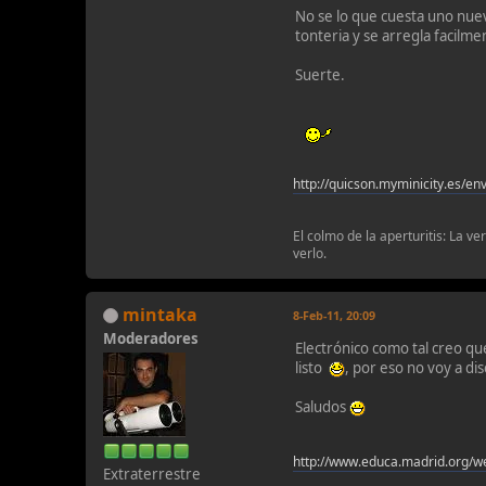
No se lo que cuesta uno nuev
tonteria y se arregla facilme
Suerte.
http://quicson.myminicity.es/en
El colmo de la aperturitis: La v
verlo.
mintaka
8-Feb-11, 20:09
Moderadores
Electrónico como tal creo q
listo
, por eso no voy a disc
Saludos
http://www.educa.madrid.org/w
Extraterrestre