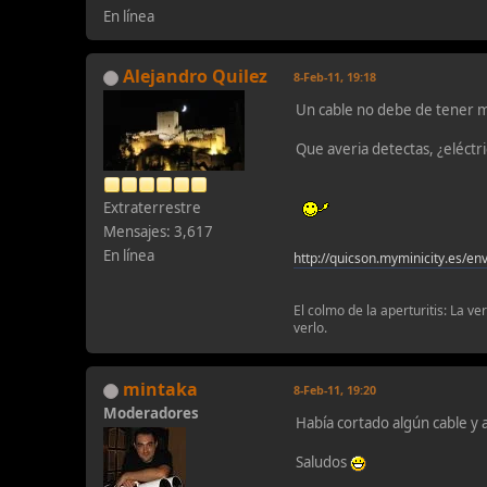
En línea
Alejandro Quilez
8-Feb-11, 19:18
Un cable no debe de tener 
Que averia detectas, ¿eléctri
Extraterrestre
Mensajes: 3,617
En línea
http://quicson.myminicity.es/en
El colmo de la aperturitis: La v
verlo.
mintaka
8-Feb-11, 19:20
Moderadores
Había cortado algún cable y
Saludos