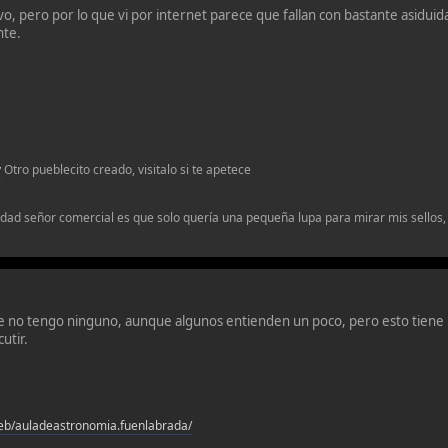
o, pero por lo que vi por internet parece que fallan con bastante asiduid
nte.
v
Otro pueblecito creado, visitalo si te apetece
erdad señor comercial es que solo quería una pequeña lupa para mirar mis sellos, 
ue no tengo ninguno, aunque algunos entienden un poco, pero esto tiene 
utir.
eb/auladeastronomia.fuenlabrada/