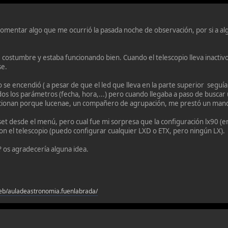
comentar algo que me ocurrió la pasada noche de observación, por si a al
 costumbre y estaba funcionando bien. Cuando el telescopio lleva inactiv
se.
o se encendió ( a pesar de que el led que lleva en la parte superior seguí
s los parámetros (fecha, hora,...) pero cuando llegaba a paso de buscar
ncionan porque lucenae, un compañero de agrupación, me prestó un mand
et desde el menú, pero cual fue mi sorpresa que la configuración lx90 (e
n el telescopio (puedo configurar cualquier LXD o ETX, pero ningún LX).
? os agradecería alguna idea.
eb/auladeastronomia.fuenlabrada/