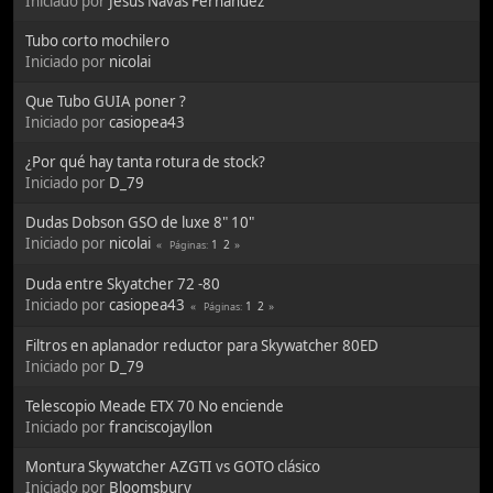
Iniciado por
Jesús Navas Fernández
Tubo corto mochilero
Iniciado por
nicolai
Que Tubo GUIA poner ?
Iniciado por
casiopea43
¿Por qué hay tanta rotura de stock?
Iniciado por
D_79
Dudas Dobson GSO de luxe 8" 10"
Iniciado por
nicolai
1
2
Páginas
Duda entre Skyatcher 72 -80
Iniciado por
casiopea43
1
2
Páginas
Filtros en aplanador reductor para Skywatcher 80ED
Iniciado por
D_79
Telescopio Meade ETX 70 No enciende
Iniciado por
franciscojayllon
Montura Skywatcher AZGTI vs GOTO clásico
Iniciado por
Bloomsbury