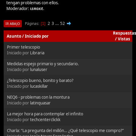
tengan problemas con ellos.
Moderador:
ιѕяαєℓ
.
2
3
...
52
Páginas
1
IR ABAJO
Respuesta
Asunto
/
Iniciado por
/
Vistas
Primer telescopio
Iniciado por
Libraria
Medidas espejo primario y secundario.
Iniciado por
lunaluser
¿Telescopio bueno, bonito y barato?
Iniciado por
lucaskillar
NEQ6 - problemas con la montura
Iniciado por
latinquasar
La mejor hora para contemplar el infinito
Iniciado por
techcenterclickk
Charla: “La pregunta del millón… ¿Qué telescopio me compro?”