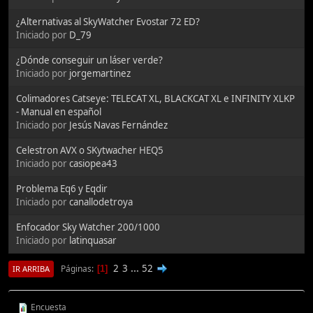
¿Alternativas al SkyWatcher Evostar 72 ED?
Iniciado por
D_79
¿Dónde conseguir un láser verde?
Iniciado por
jorgemartinez
Colimadores Catseye: TELECAT XL, BLACKCAT XL e INFINITY XLKP
- Manual en español
Iniciado por
Jesús Navas Fernández
Celestron AVX o SKytwacher HEQ5
Iniciado por
casiopea43
Problema Eq6 y Eqdir
Iniciado por
canallodetroya
Enfocador Sky Watcher 200/1000
Iniciado por
latinquasar
2
3
...
52
Páginas
1
IR ARRIBA
Encuesta