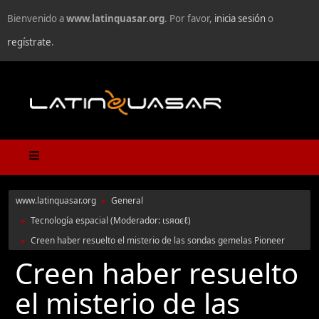
Bienvenido a
www.latinquasar.org
. Por favor,
inicia sesión
o
regístrate
.
www.latinquasar.org
General
►
Tecnología espacial
(Moderador:
ιѕяαєℓ
)
►
Creen haber resuelto el misterio de las sondas gemelas Pioneer
►
Creen haber resuelto
el misterio de las