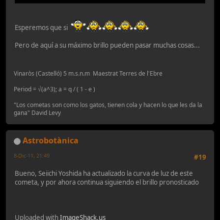
Esperemos que si
Pero de aquí a su máximo brillo pueden pasar muchas cosas...
Vinaròs (Castelló) 5 m.s.n.m Maestrat Terres de l'Ebre
Period = √(a^3); a = q / ( 1 - e )
"Los cometas son como los gatos, tienen cola y hacen lo que les da la
gana" David Levy
Astrobotànica
8-Dic-11, 21:49
#19
Bueno, Seiichi Yoshida ha actualizado la curva de luz de este
cometa, y por ahora continua siguiendo el brillo pronosticado
Uploaded with
ImageShack.us