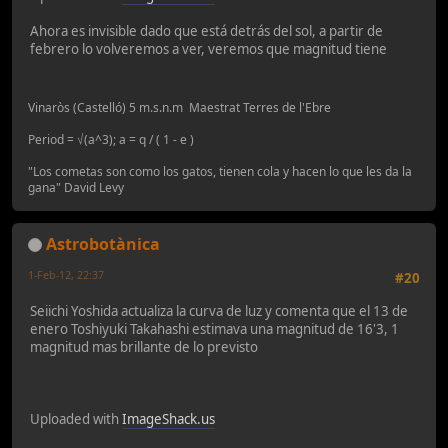
Ahora es invisible dado que está detrás del sol, a partir de
febrero lo volveremos a ver, veremos que magnitud tiene
Vinaròs (Castelló) 5 m.s.n.m Maestrat Terres de l'Ebre
Period = √(a^3); a = q / ( 1 - e )
"Los cometas son como los gatos, tienen cola y hacen lo que les da la
gana" David Levy
Astrobotànica
1-Feb-12, 22:37
#20
Seiichi Yoshida actualiza la curva de luz y comenta que el 13 de
enero Toshiyuki Takahashi estimava una magnitud de 16'3, 1
magnitud mas brillante de lo previsto
Uploaded with
ImageShack.us