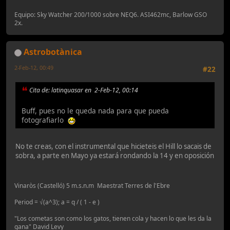
Equipo: Sky Watcher 200/1000 sobre NEQ6. ASI462mc, Barlow GSO
2x.
Astrobotànica
2-Feb-12, 00:49
#22
Cita de: latinquasar en 2-Feb-12, 00:14
Buff, pues no le queda nada para que pueda
fotografiarlo
No te creas, con el instrumental que hicieteis el Hill lo sacais de
sobra, a parte en Mayo ya estará rondando la 14 y en oposición
Vinaròs (Castelló) 5 m.s.n.m Maestrat Terres de l'Ebre
Period = √(a^3); a = q / ( 1 - e )
"Los cometas son como los gatos, tienen cola y hacen lo que les da la
gana" David Levy