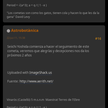
Period = √(a^3); a = q / ( 1 - e )
"Los cometas son como los gatos, tienen cola y hacen lo que les da la
gana" David Levy
Astrobotànica
22-Jul-11, 15:38
#16
Seiichi Yoshida comienza a hacer el seguimiento de este
cometa, veremos que alegrías y decepciones nos da los
próximos 2 años
Uploaded with
ImageShack.us
Fuente:
http://www.aerith.net/
Vinaròs (Castelló) 5 m.s.n.m Maestrat Terres de l'Ebre
Period = √(a^3); a = q / ( 1 - e )