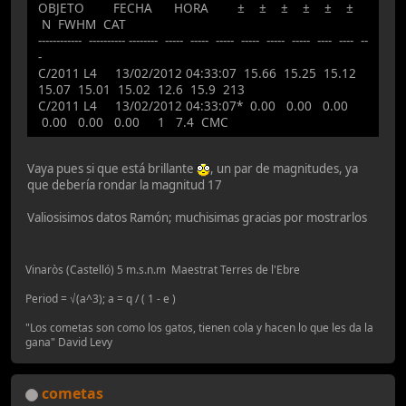
OBJETO FECHA HORA ± ± ± ± ± ±
N FWHM CAT
------------ ---------- -------- ----- ----- ----- ----- ----- ----- ---- ---- --
-
C/2011 L4 13/02/2012 04:33:07 15.66 15.25 15.12
15.07 15.01 15.02 12.6 15.9 213
C/2011 L4 13/02/2012 04:33:07* 0.00 0.00 0.00
0.00 0.00 0.00 1 7.4 CMC
Vaya pues si que está brillante
, un par de magnitudes, ya
que debería rondar la magnitud 17
Valiosisimos datos Ramón; muchisimas gracias por mostrarlos
Vinaròs (Castelló) 5 m.s.n.m Maestrat Terres de l'Ebre
Period = √(a^3); a = q / ( 1 - e )
"Los cometas son como los gatos, tienen cola y hacen lo que les da la
gana" David Levy
cometas