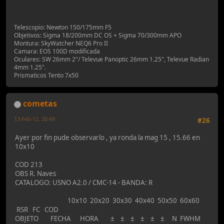
Telescopio: Newton 150/175mm F5
Objetivos: Sigma 18/200mm DC OS + Sigma 70/300mm APO
Montura: SkyWatcher NEQ6 Pro II
Camara: EOS 100D modificada
Oculares: SW 26mm 2"/ Televue Panoptic 26mm 1.25", Televue Radian
4mm 1.25".
Prismaticos Tento 7x50
cometas
13-Feb-12, 20:49
#26
Ayer por fin pude observarlo , ya ronda la mag 15 , 15.66 en
10x10
COD 213
OBS R. Naves
CATALOGO: USNO A2.0 / CMC-14 - BANDA: R
10x10 20x20 30x30 40x40 50x50 60x60
RSR FC COD
OBJETO FECHA HORA ± ± ± ± ± ± N FWHM