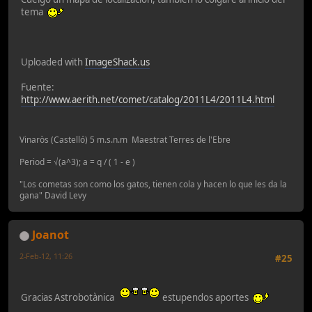
tema
Uploaded with
ImageShack.us
Fuente:
http://www.aerith.net/comet/catalog/2011L4/2011L4.html
Vinaròs (Castelló) 5 m.s.n.m Maestrat Terres de l'Ebre
Period = √(a^3); a = q / ( 1 - e )
"Los cometas son como los gatos, tienen cola y hacen lo que les da la
gana" David Levy
Joanot
2-Feb-12, 11:26
#25
Gracias Astrobotànica
estupendos aportes