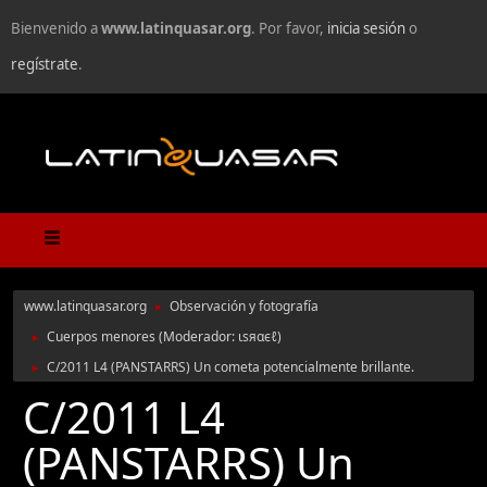
Bienvenido a
www.latinquasar.org
. Por favor,
inicia sesión
o
regístrate
.
www.latinquasar.org
Observación y fotografía
►
Cuerpos menores
(Moderador:
ιѕяαєℓ
)
►
C/2011 L4 (PANSTARRS) Un cometa potencialmente brillante.
►
C/2011 L4
(PANSTARRS) Un