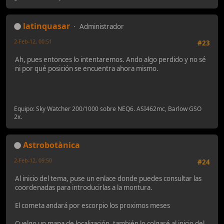
latinquasar
Administrador
2-Feb-12, 00:51
#23
Ah, pues entonces lo intentaremos. Ando algo perdido y no sé
ni por qué posición se encuentra ahora mismo.
Equipo: Sky Watcher 200/1000 sobre NEQ6. ASI462mc, Barlow GSO
2x.
Astrobotànica
2-Feb-12, 09:50
#24
Al inicio del tema, puse un enlace donde puedes consultar las
coordenadas para introducirlas a la montura.
El cometa andará por escorpio los proximos meses
Cuelgo un mapa de localización, también lo colgaré al inicio del