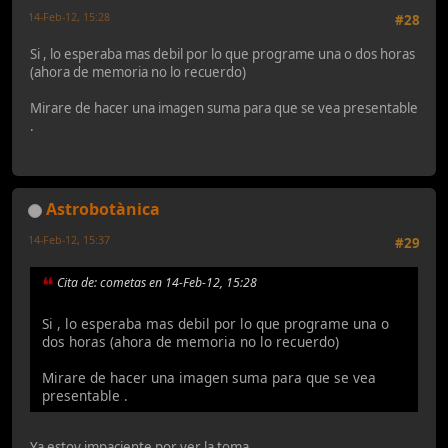
14-Feb-12, 15:28
#28
Si , lo esperaba mas debil por lo que programe una o dos horas
(ahora de memoria no lo recuerdo)
Mirare de hacer una imagen suma para que se vea presentable
.
Astrobotànica
14-Feb-12, 15:37
#29
Cita de: cometas en 14-Feb-12, 15:28
Si , lo esperaba mas debil por lo que programe una o
dos horas (ahora de memoria no lo recuerdo)
Mirare de hacer una imagen suma para que se vea
presentable .
Ya estoy impaciente por ver la toma.