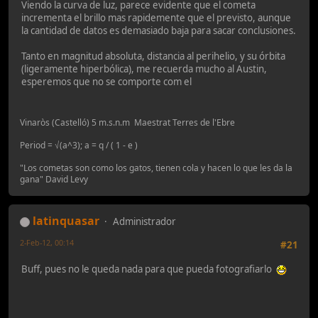
Viendo la curva de luz, parece evidente que el cometa
incrementa el brillo mas rapidemente que el previsto, aunque
la cantidad de datos es demasiado baja para sacar conclusiones.
Tanto en magnitud absoluta, distancia al perihelio, y su órbita
(ligeramente hiperbólica), me recuerda mucho al Austin,
esperemos que no se comporte com el
Vinaròs (Castelló) 5 m.s.n.m Maestrat Terres de l'Ebre
Period = √(a^3); a = q / ( 1 - e )
"Los cometas son como los gatos, tienen cola y hacen lo que les da la
gana" David Levy
latinquasar
Administrador
2-Feb-12, 00:14
#21
Buff, pues no le queda nada para que pueda fotografiarlo