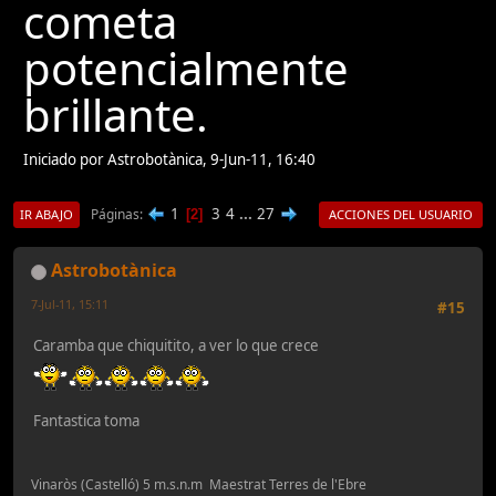
cometa
potencialmente
brillante.
Iniciado por Astrobotànica, 9-Jun-11, 16:40
1
3
4
...
27
Páginas
2
IR ABAJO
ACCIONES DEL USUARIO
Astrobotànica
7-Jul-11, 15:11
#15
Caramba que chiquitito, a ver lo que crece
Fantastica toma
Vinaròs (Castelló) 5 m.s.n.m Maestrat Terres de l'Ebre