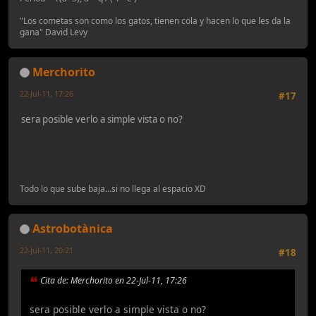
"Los cometas son como los gatos, tienen cola y hacen lo que les da la
gana" David Levy
Merchorito
22-Jul-11, 17:26
#17
sera posible verlo a simple vista o no?
Todo lo que sube baja...si no llega al espacio XD
Astrobotànica
22-Jul-11, 20:21
#18
Cita de: Merchorito en 22-Jul-11, 17:26
sera posible verlo a simple vista o no?