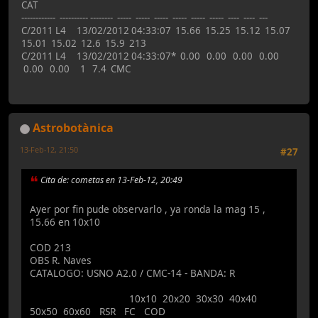
CAT
------------ ---------- -------- ----- ----- ----- ----- ----- ----- ---- ---- ---
C/2011 L4 13/02/2012 04:33:07 15.66 15.25 15.12 15.07
15.01 15.02 12.6 15.9 213
C/2011 L4 13/02/2012 04:33:07* 0.00 0.00 0.00 0.00
0.00 0.00 1 7.4 CMC
Astrobotànica
13-Feb-12, 21:50
#27
Cita de: cometas en 13-Feb-12, 20:49
Ayer por fin pude observarlo , ya ronda la mag 15 ,
15.66 en 10x10
COD 213
OBS R. Naves
CATALOGO: USNO A2.0 / CMC-14 - BANDA: R
10x10 20x20 30x30 40x40
50x50 60x60 RSR FC COD