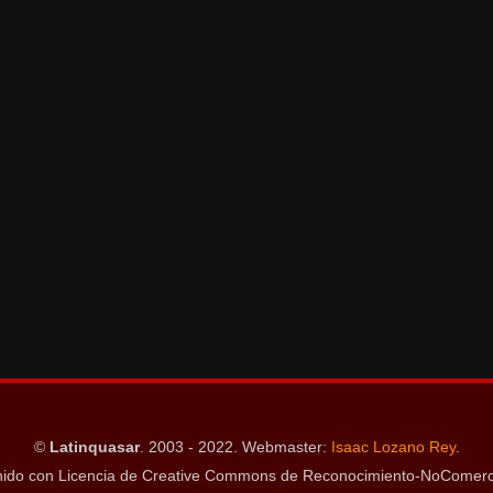
©
Latinquasar
. 2003 - 2022. Webmaster:
Isaac Lozano Rey
.
ido con Licencia de Creative Commons de Reconocimiento-NoComerci