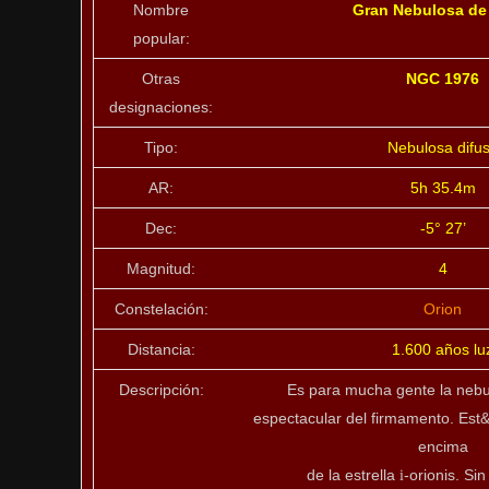
Nombre
Gran Nebulosa de
popular:
Otras
NGC 1976
designaciones:
Tipo:
Nebulosa difu
AR:
5h 35.4m
Dec:
-5° 27’
Magnitud:
4
Constelación:
Orion
Distancia:
1.600 años lu
Descripción:
Es para mucha gente la nebu
espectacular del firmamento. Est&
encima
de la estrella
-orionis. Si
i