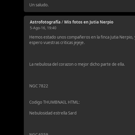
Un saludo.
Astrofotografía
/
Mis fotos en Jutia Nerpio
5-Ago-16, 19:40
Hemos estado unos compañeros en la finca Jutia Nerpio, y 
espero vuestras criticas jejeje.
La nebulosa del corazon o mejor dicho parte de ella.
NGC 7822
Codigo THUMBNAIL HTML:
Nebulosidad estrella Sard
NGC 6559