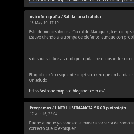
Astrofotografía
/
Salida luna h alpha
18-May-16, 17:10
Este domingo salimos a Corral de Alamguer ,tres compis d
Estuve tirando a la trompa de elefante, aunque con probl
y después le tiré al águila por quitarme el gusanillo solo
El águila será mi siguiente objetivo, creo que en banda es
Un saludo.
http://astronomiapinto.blogspot.com.es/
Programas
/
UNIR LUMINANCIA Y RGB pixinsigth
17-Abr-16, 22:04
Bueno aunque yo conozco la manera correcta de como se 
correcto que lo expliquen.