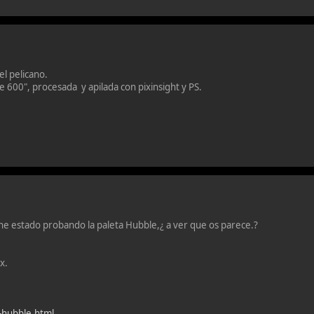
el pelicano.
 600", procesada y apilada con pixinsight y PS.
e estado probando la paleta Hubble,¿ a ver que os parece.?
x.
-hubble.html