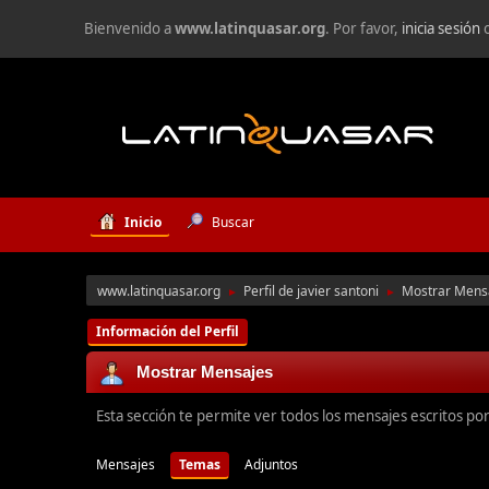
Bienvenido a
www.latinquasar.org
. Por favor,
inicia sesión
Inicio
Buscar
www.latinquasar.org
Perfil de javier santoni
Mostrar Mens
►
►
Información del Perfil
Mostrar Mensajes
Esta sección te permite ver todos los mensajes escritos po
Mensajes
Temas
Adjuntos