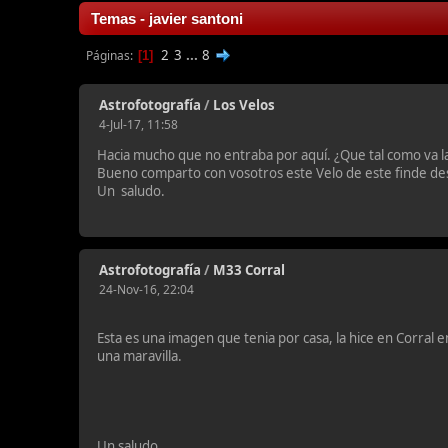
Temas - javier santoni
2
3
...
8
Páginas
1
Astrofotografía
/
Los Velos
4-Jul-17, 11:58
Hacia mucho que no entraba por aquí. ¿Que tal como va la 
Bueno comparto con vosotros este Velo de este finde de
Un saludo.
Astrofotografía
/
M33 Corral
24-Nov-16, 22:04
Esta es una imagen que tenia por casa, la hice en Corral 
una maravilla.
Un saludo.