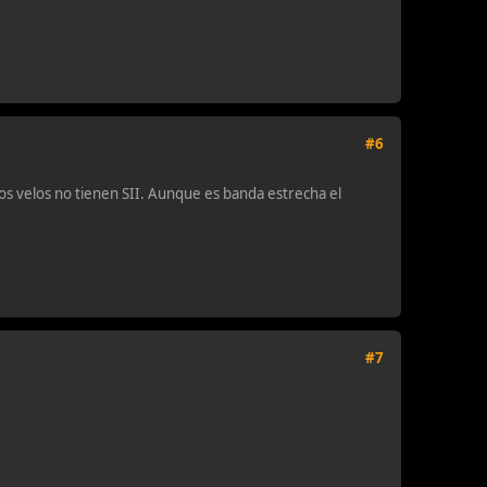
#6
s velos no tienen SII. Aunque es banda estrecha el
#7