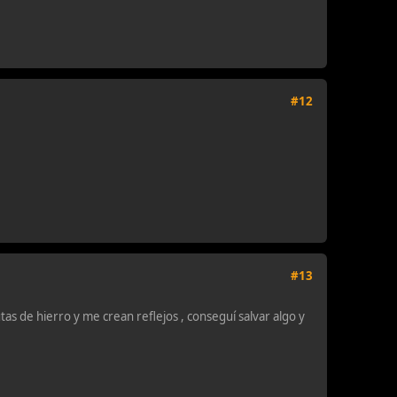
#12
#13
s de hierro y me crean reflejos , conseguí salvar algo y