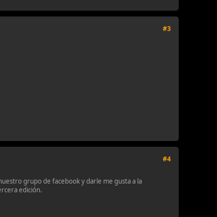
#3
#4
uestro grupo de facebook y darle me gusta a la
ercera edición.