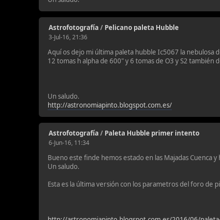
Astrofotografía
/
Pelicano paleta Hubble
3-Jul-16, 21:36
Aquí os dejo mi última paleta hubble Ic5067 la nebulosa d
12 tomas h alpha de 600" y 6 tomas de O3 y S2 también de
Un saludo.
http://astronomiapinto.blogspot.com.es/
Astrofotografía
/
Paleta Hubble primer intento
6-Jun-16, 11:34
Bueno este finde hemos estado en las Majadas Cuenca y h
Un saludo.
Esta es la última versión con los parametros del foro de pi
http://astronomiapinto.blogspot.com.es/2016/06/paleta