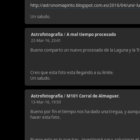
http://astronomiapinto.blogspot.com.es/2016/04/unir-l
Un saludo.
Astrofotografía
/
A mal tiempo procesado
22-Mar-16, 23:41
Bueno comparto un nuevo procesado de la Laguna y la Tri
Creo que esta foto esta llegando a su limite.
Un saludo.
Astrofotografía
/
M101 Corral de Almaguer.
13-Mar-16, 19:50
Bueno por fin el tiempo nos ha dado una tregua, y aunque
hacer esta foto.
Bueno esto es lo que hay , investigaré para solucionar e