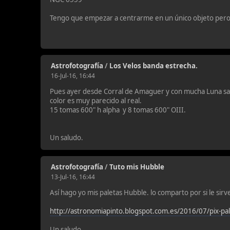
Tengo que empezar a centrarme en un único objeto pero 
Astrofotografía
/
Los Velos banda estrecha.
16-Jul-16, 16:44
Pues ayer desde Corral de Amaguer y con mucha Luna saqu
color es muy parecido al real.
15 tomas 600" h alpha y 8 tomas 600" OIII.
Un saludo.
Astrofotografía
/
Tuto mis Hubble
13-Jul-16, 16:44
Así hago yo mis paletas Hubble. lo comparto por si le sirve
http://astronomiapinto.blogspot.com.es/2016/07/pix-pa
Un saludo.