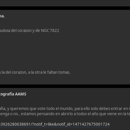
ha.
bulosa del corazon y de NGC 7822
 del corazon, a la otra le faltan tomas.
otografía AAMS
a, y queremos que vote todo el mundo, para ello solo debes entrar en n
enga o no , estamos pensando en abrirlo a todos el año que viene en la t
3926280638691/?notif_t=like&notif_id=1471427675001724