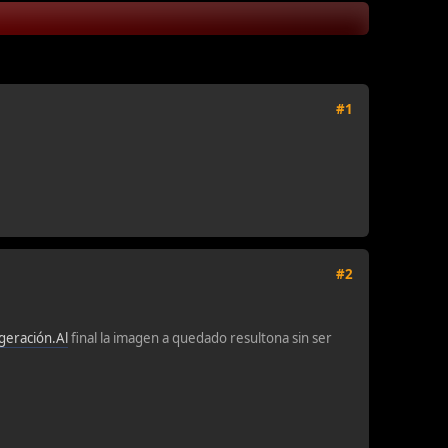
#1
#2
igeración.Al
final la imagen a quedado resultona sin ser