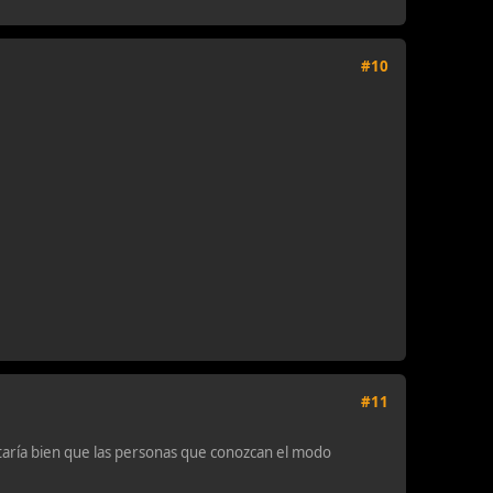
#10
#11
taría bien que las personas que conozcan el modo