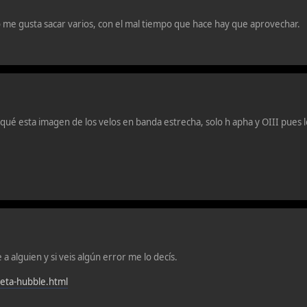
me gusta sacar varios, con el mal tiempo que hace hay que aprovechar.
é esta imagen de los velos en banda estrecha, solo h apha y OIII pues lo
 a alguien y si veis algún error me lo decís.
leta-hubble.html