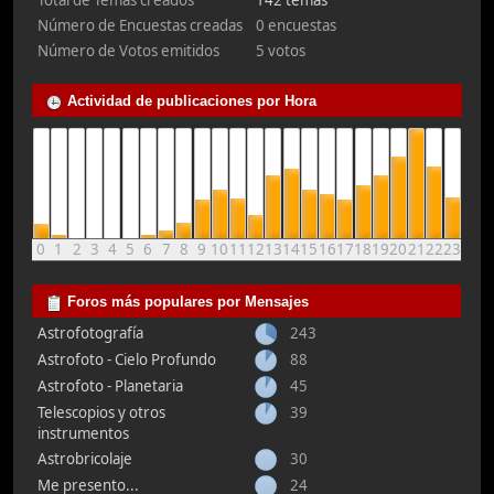
Total de Temas creados
142 temas
Número de Encuestas creadas
0 encuestas
Número de Votos emitidos
5 votos
Actividad de publicaciones por Hora
0
1
2
3
4
5
6
7
8
9
10
11
12
13
14
15
16
17
18
19
20
21
22
23
Foros más populares por Mensajes
Astrofotografía
243
Astrofoto - Cielo Profundo
88
Astrofoto - Planetaria
45
Telescopios y otros
39
instrumentos
Astrobricolaje
30
Me presento...
24