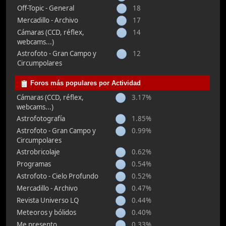
Off-Topic - General
18
Mercadillo - Archivo
17
Cámaras (CCD, réflex,
14
webcams...)
Astrofoto - Gran Campo y
12
Circumpolares
Foros más populares por Actividad
Cámaras (CCD, réflex,
3.17%
webcams...)
Astrofotografía
1.85%
Astrofoto - Gran Campo y
0.99%
Circumpolares
Astrobricolaje
0.62%
Programas
0.54%
Astrofoto - Cielo Profundo
0.52%
Mercadillo - Archivo
0.47%
Revista Universo LQ
0.44%
Meteoros y bólidos
0.40%
Me presento...
0.33%