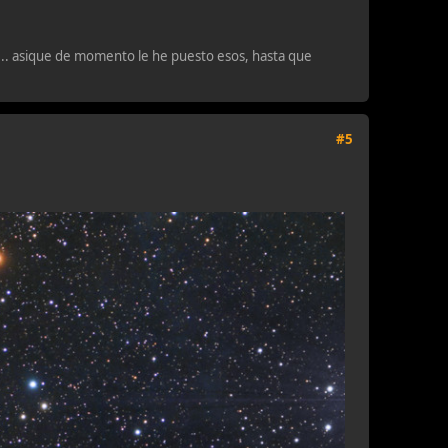
o... asique de momento le he puesto esos, hasta que
#5