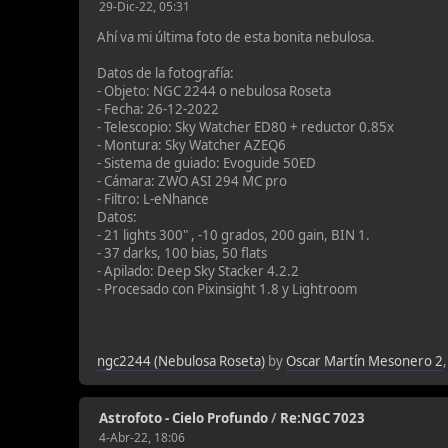
29-Dic-22, 05:31
Ahí va mi última foto de esta bonita nebulosa.
Datos de la fotografía:
- Objeto: NGC 2244 o nebulosa Roseta
- Fecha: 26-12-2022
- Telescopio: Sky Watcher ED80 + reductor 0.85x
- Montura: Sky Watcher AZEQ6
- Sistema de guiado: Evoguide 50ED
- Cámara: ZWO ASI 294 MC pro
- Filtro: L-eNhance
Datos:
- 21 lights 300" , -10 grados, 200 gain, BIN 1.
- 37 darks, 100 bias, 50 flats
- Apilado: Deep Sky Stacker 4.2.2
- Procesado con Pixinsight 1.8 y Lightroom
ngc2244 (Nebulosa Roseta)
by
Oscar Martín Mesonero 2
Astrofoto - Cielo Profundo
/
Re:NGC 7023
4-Abr-22, 18:06