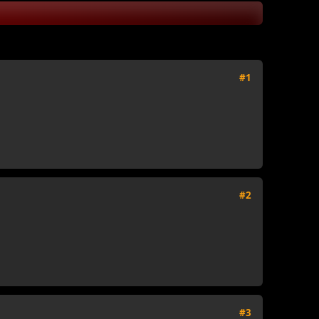
#1
#2
#3