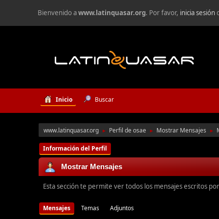
Bienvenido a
www.latinquasar.org
. Por favor,
inicia sesión
Inicio
Buscar
www.latinquasar.org
Perfil de osae
Mostrar Mensajes
►
►
►
Información del Perfil
Mostrar Mensajes
Esta sección te permite ver todos los mensajes escritos po
Mensajes
Temas
Adjuntos