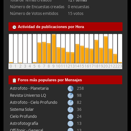
Total de Temas creados
121 temas
Número de Encuestas creadas
0 encuestas
Número de Votos emitidos
15 votos
Actividad de publicaciones por Hora
0
1
2
3
4
5
6
7
8
9
10
11
12
13
14
15
16
17
18
19
20
21
22
23
Foros más populares por Mensajes
Astrofoto - Planetaria
258
Revista Universo LQ
98
Astrofoto - Cielo Profundo
82
Sistema Solar
36
Cielo Profundo
24
Astrofotografía
13
Off-Topic - General
13