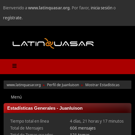
Bienvenido a
www.latinquasar.org
. Por favor,
inicia sesión
o
regístrate
.
www.latinquasar.org
Perfil de Juanluison
Mostrar Estadísticas
►
►
Menú
Estadísticas Generales - Juanluison
Tiempo total en línea
4 días, 21 horas y 17 minutos
Total de Mensajes
606 mensajes