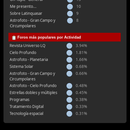
Me presento...
10
Sobre Latinquasar
9
Astrofoto - Gran Campo y
8
Circumpolares
Foros más populares por Actividad
Revista Universo LQ
3.94%
Cielo Profundo
1.81%
Astrofoto - Planetaria
1.66%
Sistema Solar
0.68%
Astrofoto - Gran Campo y
0.66%
Circumpolares
Astrofoto - Cielo Profundo
0.48%
Estrellas dobles y múltiples
0.45%
Programas
0.38%
Tratamiento Digital
0.33%
Tecnología espacial
0.31%