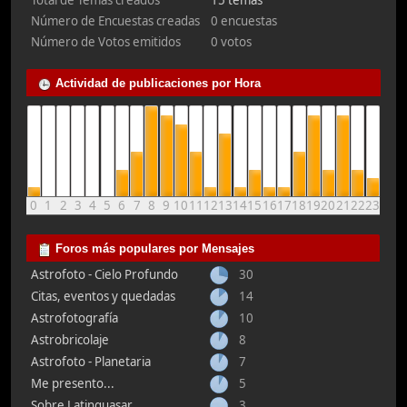
Total de Temas creados
15 temas
Número de Encuestas creadas
0 encuestas
Número de Votos emitidos
0 votos
Actividad de publicaciones por Hora
0
1
2
3
4
5
6
7
8
9
10
11
12
13
14
15
16
17
18
19
20
21
22
23
Foros más populares por Mensajes
Astrofoto - Cielo Profundo
30
Citas, eventos y quedadas
14
Astrofotografía
10
Astrobricolaje
8
Astrofoto - Planetaria
7
Me presento...
5
Sobre Latinquasar
3