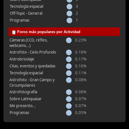
Tecnología espacial
3
Off-Topic - General
2
Programas
1
Foros más populares por Actividad
Cámaras (CCD, réflex,
0.23%
webcams...)
Astrofoto - Cielo Profundo
0.18%
Astrobricolaje
0.17%
Citas, eventos y quedadas
0.16%
Tecnología espacial
0.11%
Astrofoto - Gran Campo y
0.08%
Circumpolares
Astrofotografía
0.08%
Sobre Latinquasar
0.07%
Me presento...
0.07%
Programas
0.05%