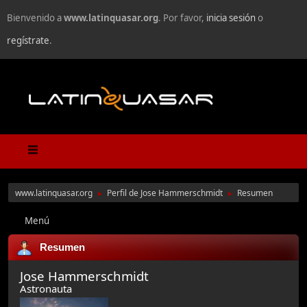
Bienvenido a
www.latinquasar.org
. Por favor,
inicia sesión
o
regístrate
.
www.latinquasar.org
Perfil de Jose Hammerschmidt
Resumen
►
►
Menú
Resumen
Jose Hammerschmidt
Astronauta