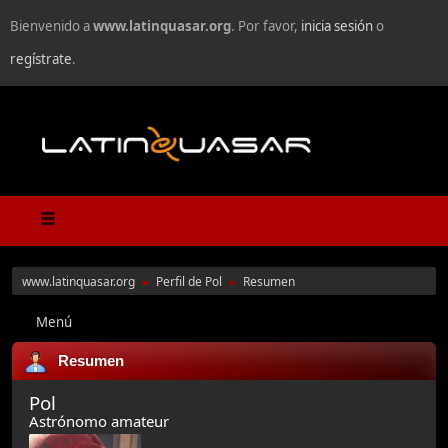
Bienvenido a
www.latinquasar.org
. Por favor,
inicia sesión
o
regístrate
.
www.latinquasar.org
Perfil de Pol
Resumen
►
►
Menú
Resumen
Pol
Astrónomo amateur