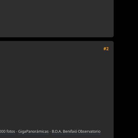
#2
000 fotos
-
GigaPanorámicas
-
B.O.A. Benifaió Observatorio