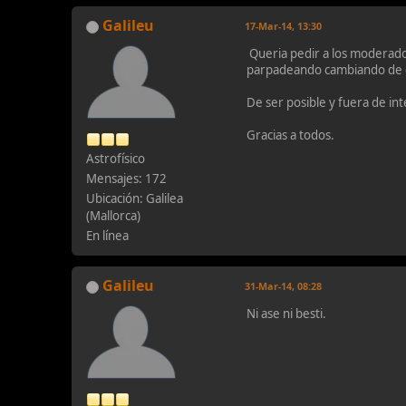
Galileu
17-Mar-14, 13:30
Queria pedir a los moderador
parpadeando cambiando de c
De ser posible y fuera de in
Gracias a todos.
Astrofísico
Mensajes: 172
Ubicación: Galilea
(Mallorca)
En línea
Galileu
31-Mar-14, 08:28
Ni ase ni besti.