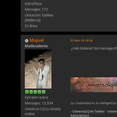
Astrofísico
Mensajes: 172
Ubicación: Galilea
(Mallorca)
En línea
Miquel
31-Mar-14, 09:26
Moderadores
¿más todavía? los mensajes/
Extraterrestre
Mensajes: 13,934
La creatividad es la inteligencia
Universo LQ tu revista
-
UniversoLQ en Twitter
-
Unive
online
Astronómico