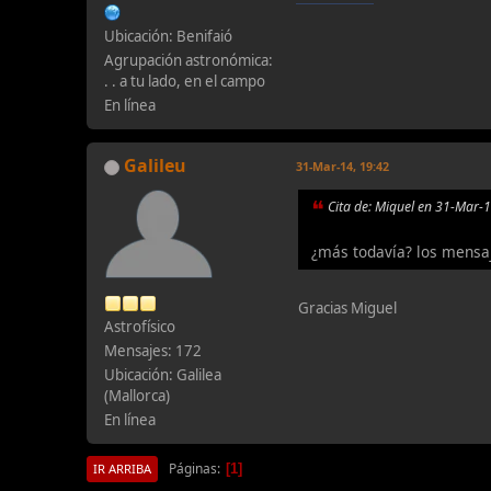
Ubicación: Benifaió
Agrupación astronómica:
. . a tu lado, en el campo
En línea
Galileu
31-Mar-14, 19:42
Cita de: Miquel en 31-Mar-
¿más todavía? los mensa
Gracias Miguel
Astrofísico
Mensajes: 172
Ubicación: Galilea
(Mallorca)
En línea
Páginas
1
IR ARRIBA