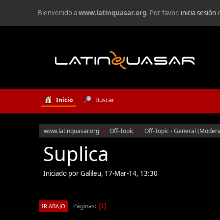
Bienvenido a
www.latinquasar.org
. Por favor,
inicia sesión
Inicio
Buscar
www.latinquasar.org
Off-Topic
Off-Topic - General
(Moder
►
►
Suplica
Iniciado por Galileu, 17-Mar-14, 13:30
Páginas
1
IR ABAJO