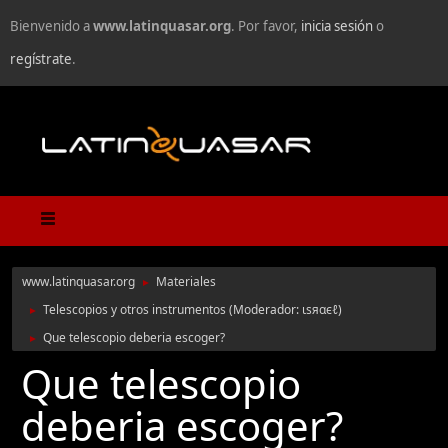
Bienvenido a
www.latinquasar.org
. Por favor,
inicia sesión
o
regístrate
.
www.latinquasar.org
Materiales
►
Telescopios y otros instrumentos
(Moderador:
ιѕяαєℓ
)
►
Que telescopio deberia escoger?
►
Que telescopio
deberia escoger?