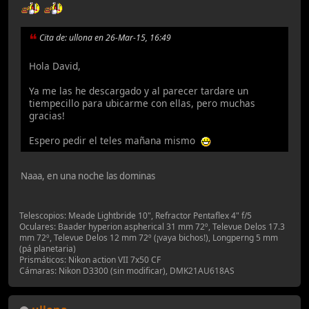
Cita de: ullona en 26-Mar-15, 16:49
Hola David,
Ya me las he descargado y al parecer tardare un
tiempecillo para ubicarme con ellas, pero muchas
gracias!
Espero pedir el teles mañana mismo
Naaa, en una noche las dominas
Telescopios: Meade Lightbride 10", Refractor Pentaflex 4" f/5
Oculares: Baader hyperion aspherical 31 mm 72º, Televue Delos 17.3
mm 72º, Televue Delos 12 mm 72º (¡vaya bichos!), Longperng 5 mm
(pá planetaria)
Prismáticos: Nikon action VII 7x50 CF
Cámaras: Nikon D3300 (sin modificar), DMK21AU618AS