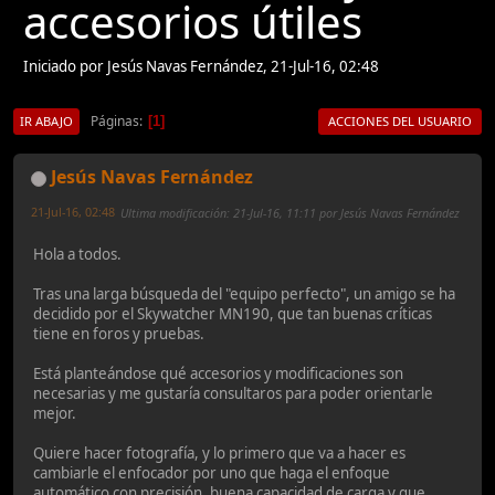
accesorios útiles
Iniciado por Jesús Navas Fernández, 21-Jul-16, 02:48
Páginas
1
IR ABAJO
ACCIONES DEL USUARIO
Jesús Navas Fernández
21-Jul-16, 02:48
Ultima modificación
: 21-Jul-16, 11:11 por Jesús Navas Fernández
Hola a todos.
Tras una larga búsqueda del "equipo perfecto", un amigo se ha
decidido por el Skywatcher MN190, que tan buenas críticas
tiene en foros y pruebas.
Está planteándose qué accesorios y modificaciones son
necesarias y me gustaría consultaros para poder orientarle
mejor.
Quiere hacer fotografía, y lo primero que va a hacer es
cambiarle el enfocador por uno que haga el enfoque
automático con precisión, buena capacidad de carga y que