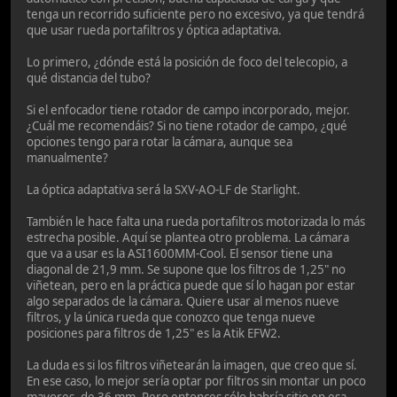
tenga un recorrido suficiente pero no excesivo, ya que tendrá
que usar rueda portafiltros y óptica adaptativa.
Lo primero, ¿dónde está la posición de foco del telecopio, a
qué distancia del tubo?
Si el enfocador tiene rotador de campo incorporado, mejor.
¿Cuál me recomendáis? Si no tiene rotador de campo, ¿qué
opciones tengo para rotar la cámara, aunque sea
manualmente?
La óptica adaptativa será la SXV-AO-LF de Starlight.
También le hace falta una rueda portafiltros motorizada lo más
estrecha posible. Aquí se plantea otro problema. La cámara
que va a usar es la ASI1600MM-Cool. El sensor tiene una
diagonal de 21,9 mm. Se supone que los filtros de 1,25" no
viñetean, pero en la práctica puede que sí lo hagan por estar
algo separados de la cámara. Quiere usar al menos nueve
filtros, y la única rueda que conozco que tenga nueve
posiciones para filtros de 1,25" es la Atik EFW2.
La duda es si los filtros viñetearán la imagen, que creo que sí.
En ese caso, lo mejor sería optar por filtros sin montar un poco
mayores, de 36 mm. Pero entonces sólo habría sitio en esa