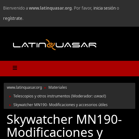
Bienvenido a
www.latinquasar.org
. Por favor,
inicia sesión
o
regístrate
.
www.latinquasar.org
Materiales
►
Telescopios y otros instrumentos
(Moderador:
ιѕяαєℓ
)
►
Skywatcher MN190- Modificaciones y accesorios útiles
►
Skywatcher MN190-
Modificaciones y