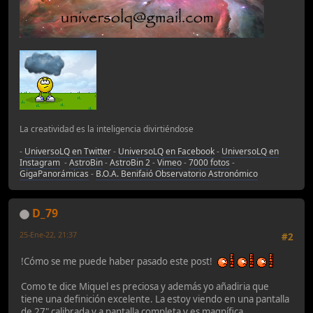
La creatividad es la inteligencia divirtiéndose
-
UniversoLQ en Twitter
-
UniversoLQ en Facebook
-
UniversoLQ en
Instagram
-
AstroBin
-
AstroBin 2
-
Vimeo
-
7000 fotos
-
GigaPanorámicas
-
B.O.A. Benifaió Observatorio Astronómico
D_79
25-Ene-22, 21:37
#2
!Cómo se me puede haber pasado este post!
Como te dice Miquel es preciosa y además yo añadiria que
tiene una definición excelente. La estoy viendo en una pantalla
de 27" calibrada y a pantalla completa y es magnífica.