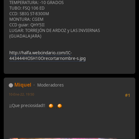
TEMPERATURA: -10 GRADOS
TUBO: FSQ 106 ED
CCD: SBIG ST-8300M
MONTURA: CGEM
CCD guiar: QHY5II
LUGAR: TORREJÓN DE ARDOZ y LAS INVIERNAS
(GUADALAJARA)
http://halfa.webcindario.com/IC-
443444HOSH10Orecortarnombre-s.jpg
Miquel
Moderadores
10-Ene-22, 19:50
#1
¡¡Que preciosidad!!