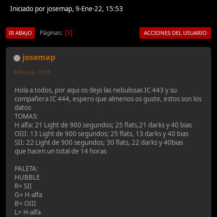
Iniciado por josemap, 9-Ene-22, 15:53
Páginas
1
IR ABAJO
ACCIONES DEL USUARIO
josemap
9-Ene-22, 15:53
Hola a todos, por aqui os dejo las nebulosas IC 443 y su
compañera IC 444, espero que almenos os guste, estos son los
datos
TOMAS:
H alfa: 21 Light de 900 segundos; 25 flats,21 darks y 40 bias
OIII: 13 Light de 900 segundos; 25 flats, 13 darks y 40 bias
SII: 22 Light de 900 segundos; 30 flats, 22 darks y 40bias
que hacen un total de 14 horas
PALETA:
HUBBLE
R= SII
G= H-alfa
B= OIII
L= H-alfa