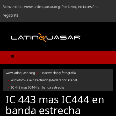
Bienvenido a
www.latinquasar.org
. Por favor,
inicia sesión
o
regístrate
.
www.latinquasar.org
Observación y fotografía
►
Astrofoto - Cielo Profundo
(Moderador:
ιѕяαєℓ
)
►
IC 443 mas IC444 en banda estrecha
►
IC 443 mas IC444 en
banda estrecha