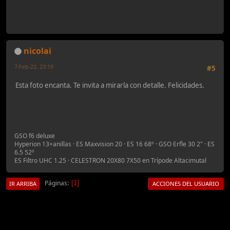
nicolai
7-Feb-22, 23:19
#5
Esta foto encanta. Te invita a mirarla con detalle. Felicidades.
GSO f6 deluxe
Hyperion 13+anillas · ES Maxvision 20 · ES 16 68º · GSO Erfle 30 2" · ES
6.5 52º
ES Filtro UHC 1.25 · CELESTRON 20X80 7X50 en Trípode Altacimutal
Páginas
1
IR ARRIBA
ACCIONES DEL USUARIO