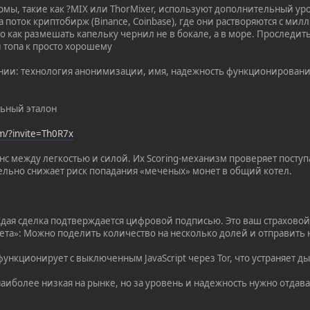
мы, такие как ?MIX или ThorMixer, используют дополнительный у
а поток криптобирж (Binance, Coinbase), где они растворяются с м
то как размешать капельку чернил не в бокале, а в море. Проследи
 топа к просто хорошему
ании: технология анонимизации, имя, надежность функционировани
льный эталон
om/?invite=Th0R7x
с между легкостью и силой. Их Scoring-механизм проверяет посту
льно снижает риск попадания «меченых» монет в общий котел.
аждая сделка подтверждается цифровой подписью. Это ваш страховой
ета»: Можно поделить количество на несколько долей и отправить
функционирует с выключенным JavaScript через Tor, что устраняет д
аиболее низкая на рынке, но за уровень и надежность нужно отдава