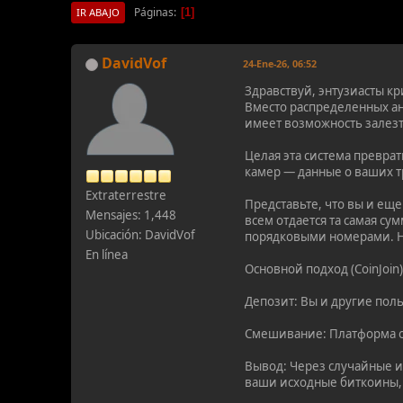
Páginas
1
IR ABAJO
DavidVof
24-Ene-26, 06:52
Здравствуй, энтузиасты кр
Вместо распределенных ан
имеет возможность залезт
Целая эта система преврат
камер — данные о ваших т
Extraterrestre
Представьте, что вы и ещ
Mensajes: 1,448
всем отдается та самая су
Ubicación: DavidVof
порядковыми номерами. Н
En línea
Основной подход (CoinJoin)
Депозит: Вы и другие пол
Смешивание: Платформа об
Вывод: Через случайные и
ваши исходные биткоины, 