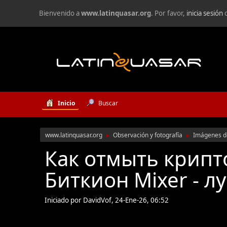
Bienvenido a
www.latinquasar.org
. Por favor,
inicia sesión
Inicio
Buscar
www.latinquasar.org
Observación y fotografía
Imágenes de
►
►
Как отмыть крипт
Биткион Mixer - 
Iniciado por DavidVof, 24-Ene-26, 06:52