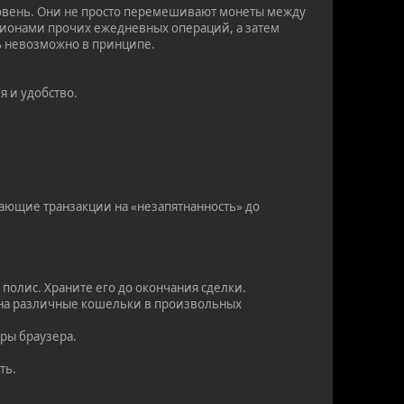
ровень. Они не просто перемешивают монеты между
иллионами прочих ежедневных операций, а затем
ть невозможно в принципе.
я и удобство.
пающие транзакции на «незапятнанность» до
 полис. Храните его до окончания сделки.
 на различные кошельки в произвольных
ыры браузера.
ть.