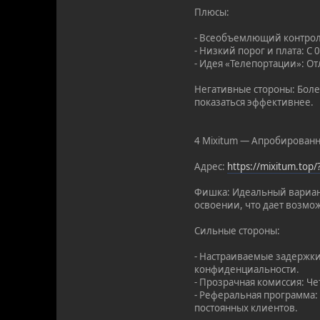
Плюсы:
- Всеобъемлющий контроль
- Низкий порог и плата: С
- Идея «Телепортации»: От
Негативные стороны: Боле
показаться эффективнее.
4 Mixitum — Апробированн
Адрес:
https://mixitum.top
Фишка: Идеальный вариант
освоении, что дает возмож
Сильные стороны:
- Настраиваемые задержки
конфиденциальности.
- Прозрачная комиссия: Че
- Реферальная программа:
постоянных клиентов.