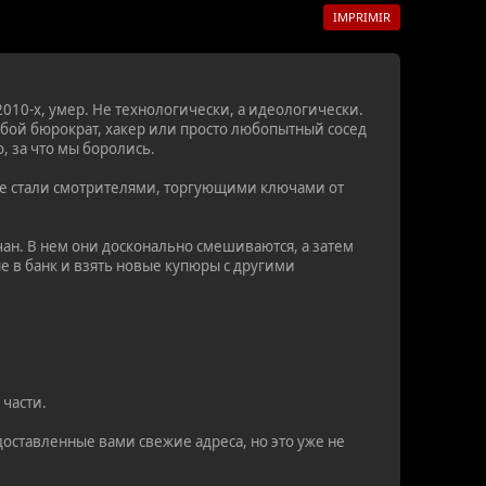
IMPRIMIR
010-х, умер. Не технологически, а идеологически.
бой бюрократ, хакер или просто любопытный сосед
, за что мы боролись.
чные стали смотрителями, торгующими ключами от
чан. В нем они досконально смешиваются, а затем
ые в банк и взять новые купюры с другими
части.
оставленные вами свежие адреса, но это уже не