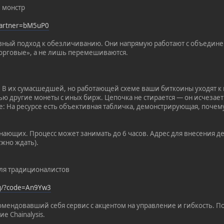
 монстр
?partner=bM5uP0
вный подход к обезличиванию. Они напрямую работают с объедин
орговые», а не лишь перемешиваются.
: В их сумасшедшей, но работающей схеме ваши биткоины уходят 
ью другие монеты с иных бирж. Цепочка не стирается — он исчезает
е: На ресурсе есть объективная табличка, демонстрирующая, почему
ающих. Процесс может занимать до 6 часов. Адрес для внесения дей
жно ждать).
 Для традиционалистов
rg/?code=An9Yw3
комендовавший себя сервис с акцентом на управление и гибкость. 
е Chainalysis.