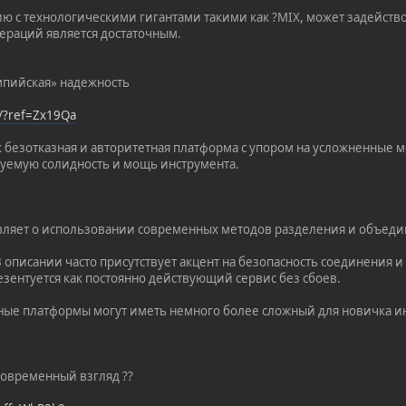
ию с технологическими гигантами такими как ?MIX, может задейст
пераций является достаточным.
мпийская» надежность
t/?ref=Zx19Qa
к безотказная и авторитетная платформа с упором на усложненные 
руемую солидность и мощь инструмента.
являет о использовании современных методов разделения и объед
 В описании часто присутствует акцент на безопасность соединения
езентуется как постоянно действующий сервис без сбоев.
ные платформы могут иметь немного более сложный для новичка и
современный взгляд ??