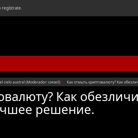
o
regístrate
.
l cielo austral
(Moderador:
ιѕяαєℓ
)
Как отмыть криптовалюту? Как обезли
►
овалюту? Как обезличи
лучшее решение.