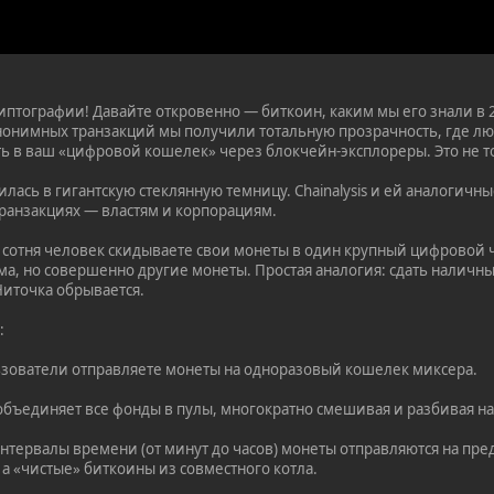
иптографии! Давайте откровенно — биткоин, каким мы его знали в 2
онимных транзакций мы получили тотальную прозрачность, где лю
ь в ваш «цифровой кошелек» через блокчейн-эксплореры. Это не то
илась в гигантскую стеклянную темницу. Chainalysis и ей аналоги
ранзакциях — властям и корпорациям.
е сотня человек скидываете свои монеты в один крупный цифровой 
мма, но совершенно другие монеты. Простая аналогия: сдать наличн
иточка обрывается.
:
ьзователи отправляете монеты на одноразовый кошелек миксера.
ъединяет все фонды в пулы, многократно смешивая и разбивая на 
нтервалы времени (от минут до часов) монеты отправляются на пред
а «чистые» биткоины из совместного котла.