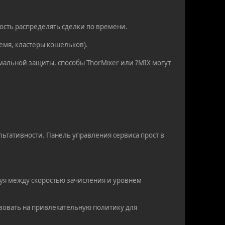
ость распределять сделки по времени.
ремя, кластеры кошельков).
мальной защиты, способы ThorMixer или ?MIX могут
льтативности. Панель управления сервиса прост в
уя между скоростью зачисления и уровнем
вовать на привлекательную политику для