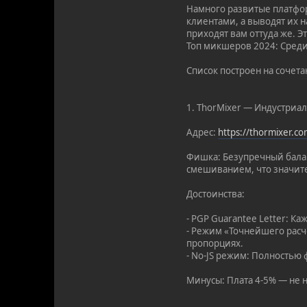
Намного развитые платфор
клиентами, а выводят их н
приходят вам оттуда же. Э
Топ микшеров 2024: Среди
Список построен на сочет
1. ThorMixer — Индустриа
Адрес:
https://thormixer.c
Фишка: Безупречный балан
смешиванием, что значите
Достоинства:
- PGP Guarantee Letter: К
- Режим «Точнейшего расч
пропорциях.
- No-JS режим: Полностью 
Минусы: Плата 4-5% — не н