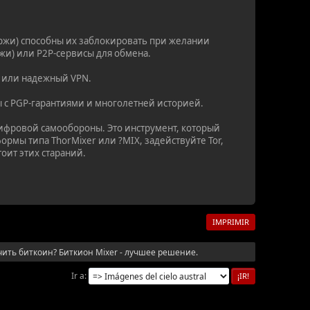
ржи) способны их заблокировать при желании
жи) или P2P-сервисы для обмена.
r или надежный VPN.
 с PGP-гарантиями и многолетней историей.
цифровой самообороны. Это инструмент, который
рмы типа ThorMixer или ?MIX, задействуйте Tor,
оит этих стараний.
IMPRIMIR
чить биткоин? Биткион Mixer - лучшее решение.
Ir a