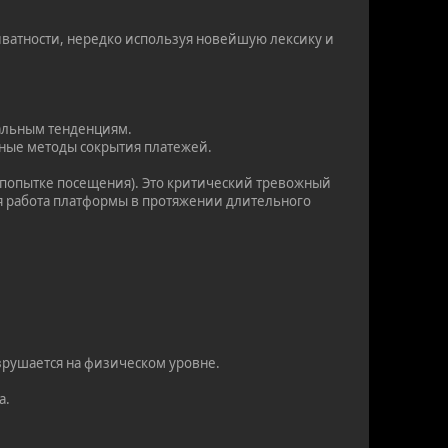
ватности, нередко используя новейшую лексику и
уальным тенденциям.
нные методы сокрытия платежей.
 попытке посещения). Это критический тревожный
ная работа платформы в протяжении длительного
азрушается на физическом уровне.
а.