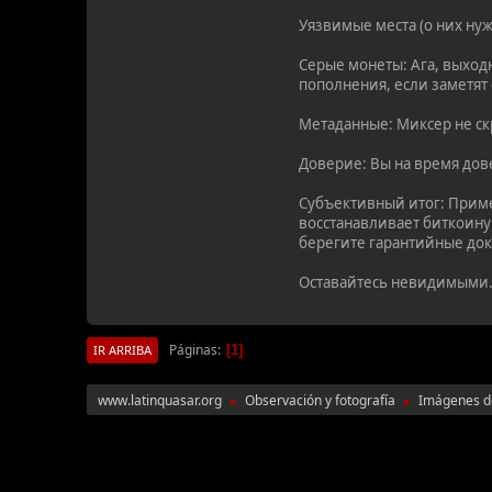
Уязвимые места (о них ну
Серые монеты: Ага, выход
пополнения, если заметят
Метаданные: Миксер не ск
Доверие: Вы на время дов
Субъективный итог: Приме
восстанавливает биткоину
берегите гарантийные доку
Оставайтесь невидимыми
Páginas
1
IR ARRIBA
www.latinquasar.org
Observación y fotografía
Imágenes de
►
►