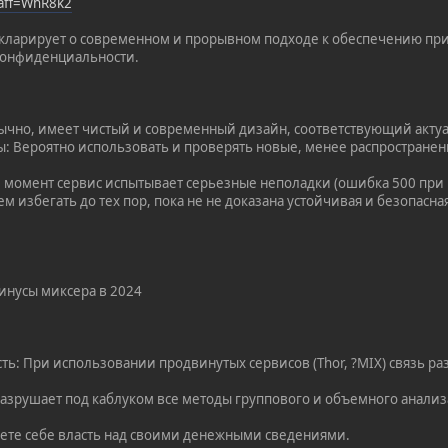
?aff=WhR8k2
кларирует о современном и прорывном подходе к обеспечению при
конфиденциальности.
бычно, имеет чистый и современный дизайн, соответствующий акт
: Вероятно использовать и проверять новые, менее распростране
й момент сервис испытывает серьезные неполадки (ошибка 500 при
ем избегать до тех пор, пока не не доказана устойчивая и безопас
инусы миксера в 2024
ть: При использовании продвинутых сервисов (Thor, ?MIX) связь р
Разрушает под каблуком все методы группового и объемного анализ
ете себе власть над своими денежными сведениями.