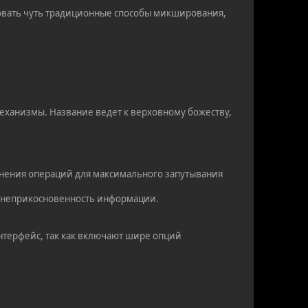
вовать чуть традиционные способы микширования,
механизмы. Название ведет к верховному божеству,
инения операций для максимального запутывания
 и неприкосновенность информации.
нтерфейс, так как включают шире опций