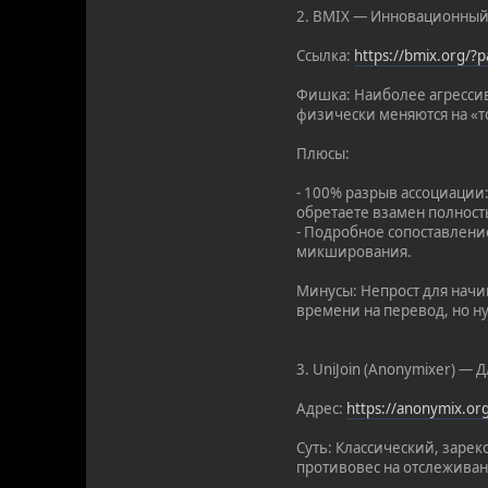
2. BMIX — Инновационный
Ссылка:
https://bmix.org/
Фишка: Наиболее агресси
физически меняются на «т
Плюсы:
- 100% разрыв ассоциации
обретаете взамен полност
- Подробное сопоставлени
микширования.
Минусы: Непрост для начин
времени на перевод, но ну
3. UniJoin (Anonymixer) —
Адрес:
https://anonymix.o
Суть: Классический, заре
противовес на отслеживани