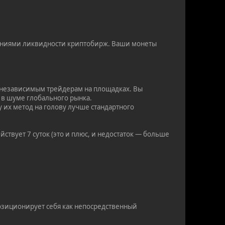
ениями ликвидности криптобирж. Ваши монеты
к независимым трейдерам на площадках. Вы
 в шуме глобального рынка.
 их метод на голову лучше стандартного
ствует 7 суток (это и плюс, и недостаток — больше
Позиционирует себя как непосредственный