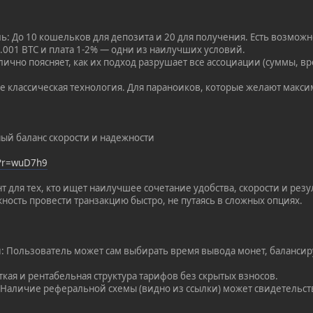
: До 10 кошельков для депозита и 20 для получения. Есть возможн
 0.001 BTC и плата 1-2% — одни из наилучших условий.
лично поясняет, как их подход разрушает все ассоциации (суммы, в
е классическая технология. Для параноиков, которые желают макси
ый баланс скорости и надежности
/?r=wuD7h9
 для тех, кто ищет наилучшее сочетание удобства, скорости и резу
ность провести транзакцию быстро, не путаясь в сложных опциях.
: Пользователь может сам выбирать время вывода монет, балансир
ткая и рентабельная структура тарифов без скрытых взносов.
 Наличие реферальной схемы (видно из ссылки) может свидетельст