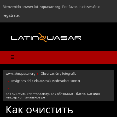
Bienvenido a
www.latinquasar.org
. Por favor,
inicia sesión
o
regístrate
.
www.latinquasar.org
Observación y fotografía
►
Imágenes del cielo austral
(Moderador:
ιѕяαєℓ
)
►
►
Как очистить криптовалюту? Как обезличить биток? Биткион
миксер - оптимальное ре
Как очистить