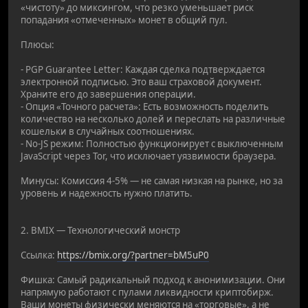
«чистоту» до миксингом, что резко уменьшает риск
попадания «отмеченных» монет в общий пул.
Плюсы:
- PGP Guarantee Letter: Каждая сделка подтверждается
электронной подписью. Это ваш страховой документ.
Храните его до завершения операции.
- Опция «Точного расчета»: Есть возможность поделить
количество на несколько долей и переслать на различные
кошельки в случайных соотношениях.
- No-JS режим: Полностью функционирует с выключенным
JavaScript через Tor, что исключает уязвимости браузера.
Минусы: Комиссия 4-5% — не самая низкая на рынке, но за
уровень и надежность нужно платить.
2. BMIX — Технологический монстр
Ссылка:
https://bmix.org/?partner=bM5uP0
Фишка: Самый радикальный подход к анонимизации. Они
напрямую работают с пулами ликвидности криптобирж.
Ваши монеты физически меняются на «торговые», а не