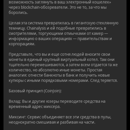
возможность заглянуть в ваш электронный кошелек»
через blockchain-обозреватели. Это не то, за что мы
боролись.
Целая эта система превратилась в гигантскую стеклянную
темницу. Chainalysis и ей подобные превратились в
смотрителями, торгующими отмычками от камер —
информацию о ваших операциях — правительствам и
корпорациям.
Представьте, что вы и еще сотня людей вносите свои
монеты в единый крупный виртуальный котел. Там они
тщательно перемешиваются, а затем всем отдается та же
количество, но абсолютно иные монеты. Простая
аналогия: отнести банкноты в банк и получить новые
купюры с иными порядковыми номерами. След теряется.
Базовый принцип (CoinJoin):
Вклад: Вы и другие юзеры переводите средства на
временный адрес миксера.
Миксинг: Сервис объединяет все эти средства в пулы,
неоднократно смешивая и разбивая на части.