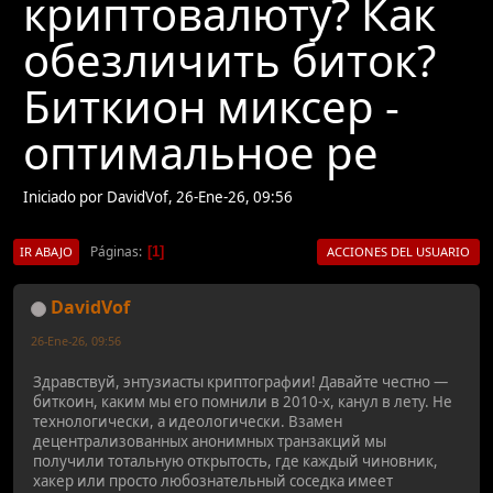
криптовалюту? Как
обезличить биток?
Биткион миксер -
оптимальное ре
Iniciado por DavidVof, 26-Ene-26, 09:56
Páginas
1
IR ABAJO
ACCIONES DEL USUARIO
DavidVof
26-Ene-26, 09:56
Здравствуй, энтузиасты криптографии! Давайте честно —
биткоин, каким мы его помнили в 2010-х, канул в лету. Не
технологически, а идеологически. Взамен
децентрализованных анонимных транзакций мы
получили тотальную открытость, где каждый чиновник,
хакер или просто любознательный соседка имеет