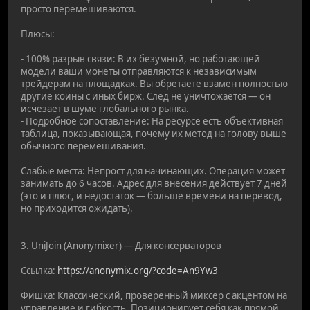
просто перемешиваются.
Плюсы:
- 100% разрыв связи: В их безумной, но работающей
модели ваши монеты отправляются к независимым
трейдерам на площадках. Вы обретаете взамен полностью
другие коины с иных бирж. След не уничтожается — он
исчезает в шуме глобального рынка.
- Подробное сопоставление: На ресурсе есть объективная
таблица, показывающая, почему их метод на голову выше
обычного перемешивания.
Слабые места: Непрост для начинающих. Операция может
занимать до 6 часов. Адрес для внесения действует 7 дней
(это и плюс, и недостаток — больше времени на перевод,
но приходится ожидать).
3. UniJoin (Anonymixer) — Для консерваторов
Ссылка:
https://anonymix.org/?code=An9Yw3
Фишка: Классический, проверенный миксер с акцентом на
управление и гибкость. Позиционирует себя как прямой