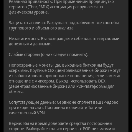
Реальная приватность: При применении продвинутых
сервисов (Thor, ?MIX) ассоциация разрушается на
физическом уровне.
Защита от анализа: Разрушает под каблуком все способы
группового и объемного анализа.
Независимость: Вы возвращаете себе власть над своими
денежными данными.
Слабые стороны (о них следует помнить):
Непрозрачные монеты: Да, выходные биткоины будут
«серыми». Крупные CEX (централизованные биржи) могут
их заблокировать при попытке пополнения, если заметят
отношение с миксером. Выход: использовать DEX
(децентрализованные биржи) или P2P-платформы для
обмена.
Сопутствующие данные: Сервис не спрячет ваш IP-адрес
при входе на сайт. Постоянно включайте Tor или
качественный VPN.
Верие: Вы на время доверяете средства посторонней
стороне. Выбирайте только сервисы с PGP-письмами и