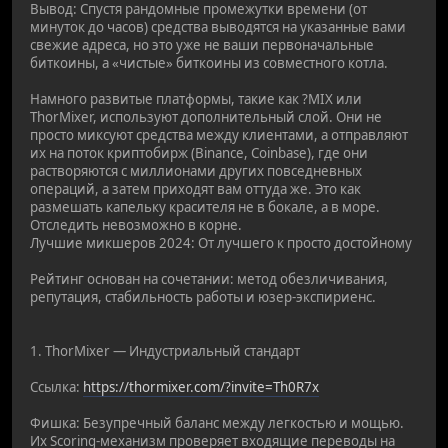
Вывод: Спустя рандомные промежутки времени (от
минуток до часов) средства выводятся на указанные вами
свежие адреса, но это уже не ваши первоначальные
биткоины, а «чистые» биткоины из совместного котла.
Намного развитые платформы, такие как ?MIX или
ThorMixer, используют дополнительный слой. Они не
просто миксуют средства между клиентами, а отправляют
их на поток криптобирж (Binance, Coinbase), где они
растворяются с миллионами других повседневных
операций, а затем приходят вам оттуда же. Это как
размешать капельку красителя не в бокале, а в море.
Отследить невозможно в корне.
Лучшие микшеров 2024: От лучшего к просто достойному
Рейтинг основан на сочетании: метод обезличивания,
репутация, стабильность работы и юзер-экспириенс.
1. ThorMixer — Индустриальный стандарт
Ссылка:
https://thormixer.com/?invite=Th0R7x
Фишка: Безупречный баланс между легкостью и мощью.
Их Scoring-механизм проверяет входящие переводы на