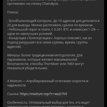
противовес на слежку Chainalysis.
Плюсы:
- Всеобъемлющий контроль: До 10 адресов для депозита и
20 для вывода. Можно растягивать сделки по времени.
- Небольшой порог и плата: С 0.001 BTC и комиссия 1-2% —
одни из наилучших условий.
- Концепция «Телепортации»: Хорошо поясняет, как их
подход разрушает все связи (суммы, время, группы
адресов).
Минусы: Более традиционная методология. Для
параноиков, которые желают максимальной
безопасности, способы ThorMixer или ?MIX могут
показаться убедительнее.
4 Mixitum — Апробированный сочетание скорости и
надежности
Ссылка:
https://mixitum.top/?r=wuD7h9
Особенность: Оптимальный выбор для тех, кто ищет
оптимальное соотношение простоты, скорости и