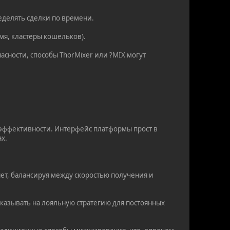
еделять сделки по времени.
емя, кластеры кошельков).
асности, способы ThorMixer или ?MIX могут
 эффективности. Интерфейс платформы прост в
ах.
ет, балансируя между скоростью получения и
казывать на лояльную стратегию для постоянных