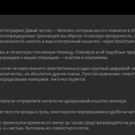
иптографии! Давай честно — биткоин, которым мы его помнили в 20
ентифицируемых транзакций мы обрели тотальную прозрачность, 
озможность залезть в ваш электронный кошелек» через blockchain-о
лась в гигантскую стеклянную темницу. Chainalysis и ей подобные 
формацию о ваших операциях — властям и компаниям.
е сотня человек вносите свои биткоины в один крупный цифровой ч
я количество, но абсолютно другие коины. Простая сравнение: отне
 порядковыми номерами. Ниточка теряется.
ователи отправляете монеты на одноразовый кошелек миксера.
ет все эти фонды в пулы, многократно перемешивая и дробя на час
е промежутки времени (от минут до часов) средства выводятся на у
 а «чистые» биткоины из совместного котла.