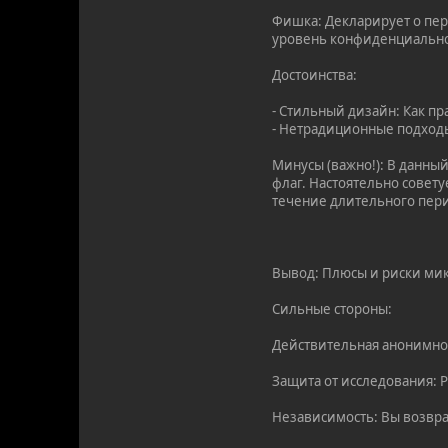
Фишка: Декларирует о пе
уровень конфиденциально
Достоинства:
- Стильный дизайн: Как п
- Нетрадиционные подходы
Минусы (важно!): В данны
флаг. Настоятельно совет
течение длительного пер
Вывод: Плюсы и риски мик
Сильные стороны:
Действительная анонимнос
Защита от исследования: 
Независимость: Вы возвр