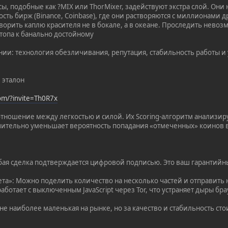
ы, подобные как ?MIX или ThorMixer, задействуют экстра слой. Они
ость бирж (Binance, Coinbase), где они растворяются с миллионами
створить каплю красителя не в бокале, а в океане. Проследить невоз
 топа к банально достойному
нии: технология обезличивания, репутация, стабильность работы и 
 эталон
com/?invite=Th0R7x
ношение между легкостью и силой. Их Scoring-алгоритм анализир
чительно уменьшает вероятность попадания «отмеченных» коинов 
Любая сделка подтверждается цифровой подписью. Это ваш гарантийн
ета»: Можно поделить количество на несколько частей и отправить
работает с выключенным JavaScript через Tor, что устраняет дыры бра
е наиболее маленькая на рынке, но за качество и стабильность стои