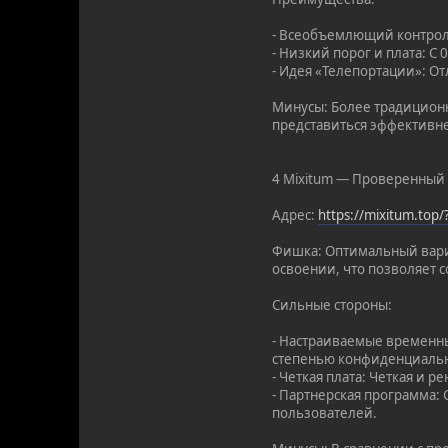
- Всеобъемлющий контроль
- Низкий порог и плата: С
- Идея «Телепортации»: От
Минусы: Более традиционн
представиться эффективн
4 Mixitum — Проверенный 
Адрес:
https://mixitum.top
Фишка: Оптимальный вариа
освоении, что позволяет с
Сильные стороны:
- Настраиваемые временны
степенью конфиденциальн
- Четкая плата: Четкая и 
- Партнерская программа:
пользователей.