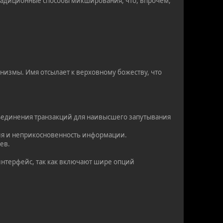
традиционные способы микширования, что, впрочем,
низмы. Имя отсылает к верховному божеству, что
ъединения транзакций для наивысшего запутывания
ния и неприкосновенность информации.
ев.
интерфейс, так как включают шире опций