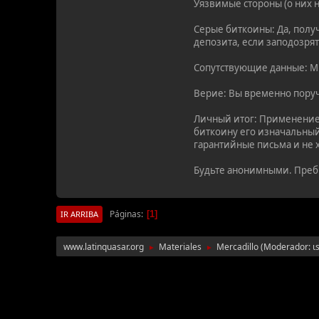
Уязвимые стороны (о них н
Серые биткоины: Да, полу
депозита, если заподозря
Сопутствующие данные: Мик
Верие: Вы временно поруч
Личный итог: Применение 
биткоину его изначальный
гарантийные письма и не 
Будьте анонимными. Преб
Páginas
1
IR ARRIBA
www.latinquasar.org
Materiales
Mercadillo
(Moderador:
ι
►
►