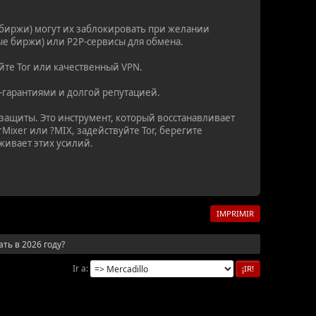
биржи) могут их заблокировать при желании
ые биржи) или P2P-сервисы для обмена.
йте Tor или качественный VPN.
-гарантиями и долгой репутацией.
 защиты. Это инструмент, который восстанавливает
ixer или ?MIX, задействуйте Tor, берегите
живает этих усилий.
IMPRIMIR
ть в 2026 году?
Ir a