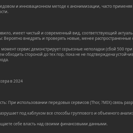
редовом и инновационном методе к анонимизации, часто применя
сти.
равило, имеет чистый и современный вид, соответствующий актуал
: Вероятно внедрять и проверять новые, менее распространенные
й момент сервис демонстрирует серьезные неполадки (сбой 500 пр
уем обходить стороной до тех пор, пока не не подтверждена устой
иода.
сера в 2024
ть: При использовании передовых сервисов (Thor, ?MIX) связь раз
Разрушает под каблуком все способы группового и объемного анали
ащаете себе власть над своими финансовыми данными.