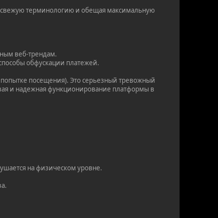
я свежую терминологию и обещая максимальную
ьным веб-трендам.
 способы обфускации платежей.
и попытке посещения). Это серьезный тревожный
чивая и надежная функционирование платформы в
рушается на физическом уровне.
за.