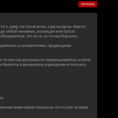
IMPRIMIR
10-х, умер. Не технически, а философски. Вместо
где любой чиновник, взломщик или просто
бозреватели. Это не то, за что мы боролись.
превратились в смотрителями, продающими
ан. В нем они досконально перемешиваются, а затем
сти банкноты в финансовое учреждение и получить
ти.
казанные вами новые кошельки, но это уже не ваши