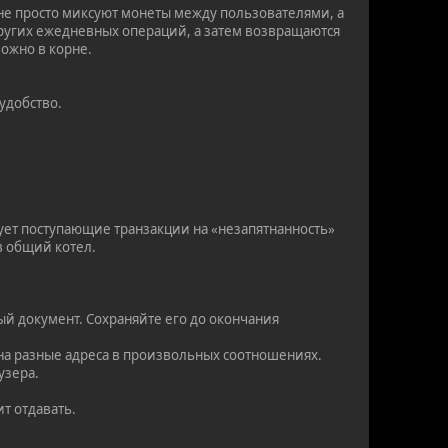
 не просто миксуют монеты между пользователями, а
 других ежедневных операций, а затем возвращаются
можно в корне.
удобство.
ует поступающие транзакции на «незапятнанность»
в общий котел.
ый документ. Сохраняйте его до окончания
 на разные адреса в произвольных соотношениях.
узера.
т отдавать.