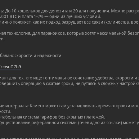
: До 10 кошельков для депозита и 20 для получения. Можно распр
 0.001 BTC и плата 1-2% — одни из лучших условий.
лично поясняет, как их подход разрушает все связи (количества, вр
ая технология. Для параноиков, которые хотят максимальной безоп
ее.
баланс скорости и надежности
/?r=wuD7h9
нт для тех, кто ищет оптимальное сочетание удобства, скорости и
овершить операцию в сжатые сроки, не путаясь в сложных настройк
е интервалы: Клиент может сам устанавливать время отправки мон
ости.
рентабельная система тарифов без скрытых платежей.
 Существование реферальной системы (очевидно из ссылки) может у