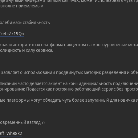
одвинутыми лидерами такими как ?MIX, может использовать чуть 
я вполне приемлемым.
колебимая» стабильность
/?ref=Zx19Qa
жная и авторитетная платформа с акцентом на многоуровневые меха
олидность и силу сервиса.
: Заявляет о использовании продвинутых методик разделения и об
В описании часто делается акцент на конфиденциальность подключе
онирования: Подается как постоянно работающий сервис без просто
ые платформы могут обладать чуть более запутанный для новичка 
современный взгляд ??
?aff=WhR8k2