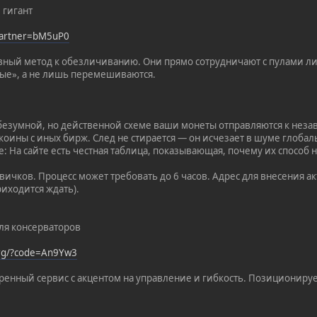
 гигант
?partner=bM5uP0
вный метод к обезличиванию. Они прямо сотрудничают с пулами л
ые», а не лишь перемешиваются.
х безумной, но действенной схеме ваши монеты отправляются к нез
коины с иных бирж. След не стирается — он исчезает в шуме глобал
е: На сайте есть честная таблица, показывающая, почему их способ
ичков. Процесс может требовать до 6 часов. Адрес для внесения ак
иходится ждать).
Для консерваторов
org/?code=An9Yw3
еренный сервис с акцентом на управление и гибкость. Позициониру