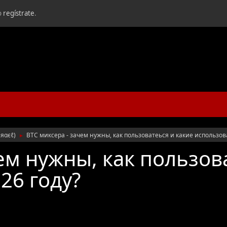
o
regístrate
.
ѕяαєℓ
)
BTC миксера - зачем нужны, как пользоватеься и какие использова
►
ем нужны, как пользов
26 году?