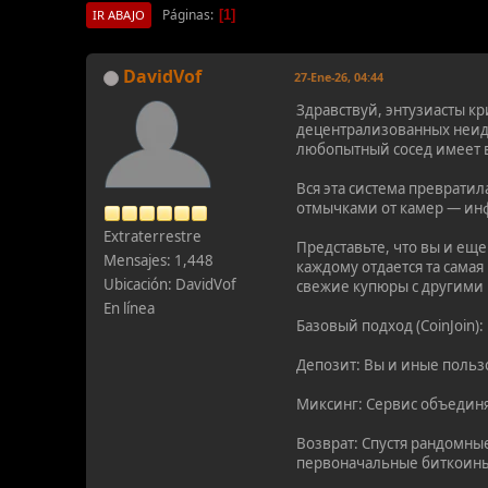
Páginas
1
IR ABAJO
DavidVof
27-Ene-26, 04:44
Здравствуй, энтузиасты кр
децентрализованных неид
любопытный сосед имеет в
Вся эта система преврати
отмычками от камер — ин
Extraterrestre
Представьте, что вы и ещ
Mensajes: 1,448
каждому отдается та сама
Ubicación: DavidVof
свежие купюры с другими
En línea
Базовый подход (CoinJoin):
Депозит: Вы и иные польз
Миксинг: Сервис объединя
Возврат: Спустя рандомны
первоначальные биткоины,