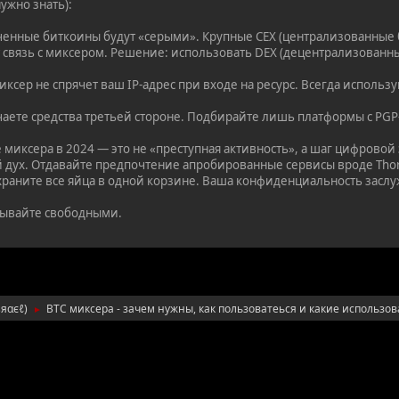
ужно знать):
ченные биткоины будут «серыми». Крупные CEX (централизованные 
т связь с миксером. Решение: использовать DEX (децентрализованн
сер не спрячет ваш IP-адрес при входе на ресурс. Всегда использу
аете средства третьей стороне. Подбирайте лишь платформы с PGP
миксера в 2024 — это не «преступная активность», а шаг цифровой
 дух. Отдавайте предпочтение апробированные сервисы вроде ThorM
храните все яйца в одной корзине. Ваша конфиденциальность заслу
ывайте свободными.
ѕяαєℓ
)
BTC миксера - зачем нужны, как пользоватеься и какие использова
►