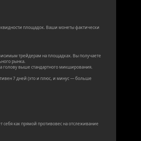
иквидности площадок. Ваши монеты фактически
ависимым трейдерам на площадках. Вы получаете
ьного рынка.
 на голову выше стандартного микширования.
тивен 7 дней (это и плюс, и минус — больше
ет себя как прямой противовес на отслеживание