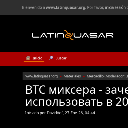
Bienvenido a
www.latinquasar.org
. Por favor,
inicia sesión
Inicio
Buscar
www.latinquasar.org
Materiales
Mercadillo
(Moderador:
ι
►
►
BTC миксера - зач
использовать в 20
Iniciado por DavidVof, 27-Ene-26, 04:44