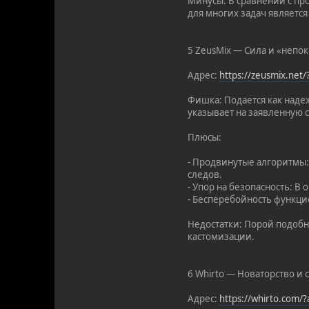
Минусы: В сравнении с пр
для многих задач являетс
5 ZeusMix — Сила и «непо
Адрес:
https://zeusmix.net
Фишка: Подается как наде
указывает на заявленную с
Плюсы:
- Продвинутые алгоритмы
следов.
- Упор на безопасность: 
- Бесперебойность функци
Недостатки: Порой подобн
кастомизации.
6 Whirto — Новаторство и 
Адрес:
https://whirto.com/