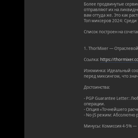
Более продвинутые сервис
отправляют их на ликвидн
вам оттуда же. Это как ра
Топ миксеров 2024: Среди
Список построен на сочета
1. ThorMixer — Отраслевой
Ссылка:
https://thormixer.
Изюминка: Идеальный соот
перед миксингом, что зна
Достоинства:
- PGP Guarantee Letter: 
операции.
- Опция «Точнейшего расч
- No-JS режим: Абсолютно 
Минусы: Комиссия 4-5% — н