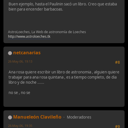
Buen ejemplo, hasta el Paulinin sacó un libro. Creo que estaba
bien para encender barbacoas.
AstroLoeches, La Web de astronomía de Loeches
http://www.astroloeches.tk
netcanarias
26-May-06, 19:13
#8
Ana rosa quiere escribir un libro de astronomia , alguien quiere
trabajar para ana rosa quintana , es a tiempo completo, de dia
libro y de noche ......
no se , no se
Manueleón Clavileño
Moderadores
26-May-06, 19:35
#9