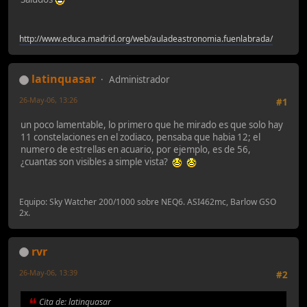
http://www.educa.madrid.org/web/auladeastronomia.fuenlabrada/
latinquasar
Administrador
26-May-06, 13:26
#1
un poco lamentable, lo primero que he mirado es que solo hay
11 constelaciones en el zodiaco, pensaba que habia 12; el
numero de estrellas en acuario, por ejemplo, es de 56,
¿cuantas son visibles a simple vista?
Equipo: Sky Watcher 200/1000 sobre NEQ6. ASI462mc, Barlow GSO
2x.
rvr
26-May-06, 13:39
#2
Cita de: latinquasar