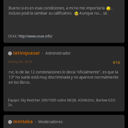
Bueno si es en esas condiciones, a mi no me importaría
,
incluso podría cambiar su calificativo.
Aunque no... sé.
OSAE:
http://www.osae.info/
latinquasar
Administrador
26-May-06, 20:35
#10
rvr, lo de las 12 constelaciones lo decia "oficialmente", es que la
13ª no suele está muy discriminada y no aparece normalmente
en los libros.
Equipo: Sky Watcher 200/1000 sobre NEQ6. ASI462mc, Barlow GSO
2x.
mintaka
Moderadores