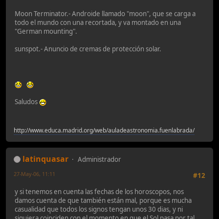
Moon Terminator.- Androide llamado "moon", que se carga a
todo el mundo con una recortada, y va montado en una
"German mounting".
sunspot.- Anuncio de cremas de protección solar.
Saludos
http://www.educa.madrid.org/web/auladeastronomia.fuenlabrada/
latinquasar
Administrador
27-May-06, 11:11
#12
y si tenemos en cuenta las fechas de los horoscopos, nos
damos cuenta de que también están mal, porque es mucha
casualidad que todos los signos tengan unos 30 dias, y ni
siquiera coinciden con el momento en que el Sol pasa por tal