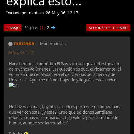
explica esto...
Iniciado por mintaka, 26-May-06, 12:17
2
Páginas
1
IR ABAJO
ACCIONES DEL USUARIO
mintaka
Moderadores
26-May-06, 12:17
Hace tiempo, el periódico El Pais saco una guía del estudiante
de muchos volúmenes. Las cuestión es que, curiosamente, el
volumen que regalaban era el de "ciencias de la tierra y del
Universo". Ayer me dió por hojearlo y llegué a este cuadro
:
No hay nada más, hay otros cuadros pero que no tienen nada
que ver con este, ¿y este?. Creo que ediciones Santillana
debería repasar su temario.... Casi valdría para la sección de
humor, aunque sea lamentable.´
Saludos