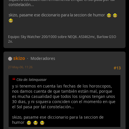
constelación...
skizo, pasame ese diccionario para la seccion de humor
Equipo: Sky Watcher 200/1000 sobre NEQ6. ASI462mc, Barlow GSO
2x.
skizo
Moderadores
27-May-06, 11:26
#13
Cita de: latinquasar
y si tenemos en cuenta las fechas de los horoscopos,
nos damos cuenta de que también están mal, porque
es mucha casualidad que todos los signos tengan unos
30 dias, y ni siquiera coinciden con el momento en que
el Sol pasa por tal constelación...
skizo, pasame ese diccionario para la seccion de
humor