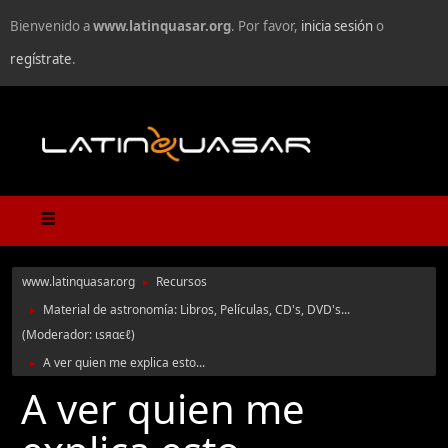
Bienvenido a
www.latinquasar.org
. Por favor,
inicia sesión
o
regístrate
.
www.latinquasar.org
Recursos
►
Material de astronomía: Libros, Películas, CD's, DVD's...
►
(Moderador:
ιѕяαєℓ
)
A ver quien me explica esto...
►
A ver quien me