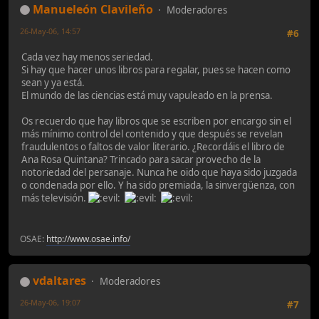
Manueleón Clavileño
Moderadores
26-May-06, 14:57
#6
Cada vez hay menos seriedad.
Si hay que hacer unos libros para regalar, pues se hacen como
sean y ya está.
El mundo de las ciencias está muy vapuleado en la prensa.
Os recuerdo que hay libros que se escriben por encargo sin el
más mínimo control del contenido y que después se revelan
fraudulentos o faltos de valor literario. ¿Recordáis el libro de
Ana Rosa Quintana? Trincado para sacar provecho de la
notoriedad del persanaje. Nunca he oido que haya sido juzgada
o condenada por ello. Y ha sido premiada, la sinvergüenza, con
más televisión.
OSAE:
http://www.osae.info/
vdaltares
Moderadores
26-May-06, 19:07
#7