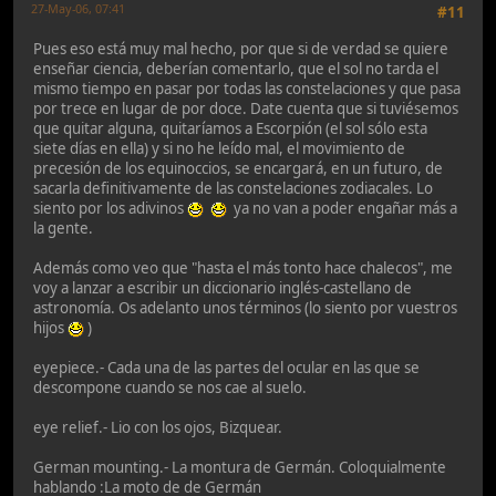
27-May-06, 07:41
#11
Pues eso está muy mal hecho, por que si de verdad se quiere
enseñar ciencia, deberían comentarlo, que el sol no tarda el
mismo tiempo en pasar por todas las constelaciones y que pasa
por trece en lugar de por doce. Date cuenta que si tuviésemos
que quitar alguna, quitaríamos a Escorpión (el sol sólo esta
siete días en ella) y si no he leído mal, el movimiento de
precesión de los equinoccios, se encargará, en un futuro, de
sacarla definitivamente de las constelaciones zodiacales. Lo
siento por los adivinos
ya no van a poder engañar más a
la gente.
Además como veo que "hasta el más tonto hace chalecos", me
voy a lanzar a escribir un diccionario inglés-castellano de
astronomía. Os adelanto unos términos (lo siento por vuestros
hijos
)
eyepiece.- Cada una de las partes del ocular en las que se
descompone cuando se nos cae al suelo.
eye relief.- Lio con los ojos, Bizquear.
German mounting.- La montura de Germán. Coloquialmente
hablando :La moto de de Germán