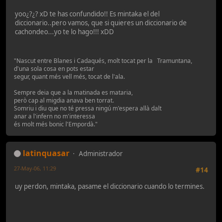
yoo¿?¿? xD te has confundido!! Es mintaka el del
diccionario..pero vamos, que si quieres un diccionario de
cachondeo...yo te lo hago!!! xDD
"Nascut entre Blanes i Cadaqués, molt tocat per la Tramuntana,
d'una sola cosa en pots estar
segur, quant més vell més, tocat de l'ala.
Sempre deia que a la matinada es mataria,
però cap al migdia anava ben torrat.
Somriu i diu que no té pressa ningú m'espera allà dalt
anar a l'infern no m'interessa
és molt més bonic l'Empordà."
latinquasar
Administrador
27-May-06, 11:29
#14
uy perdon, mintaka, pasame el diccionario cuando lo termines.