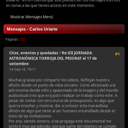
usuario. Ten en cuenta que sólo puedes ver los mensajes escritos
en zonas a las que tienes acceso en este momento.
Mostrar Mensajes Menú
Mensajes - Carlos Uriarte
Páginas
1
Citas, eventos y quedadas
/
Re:XII JORNADA
#1
ASTRONÓMICA TORROJA DEL PRIORAT el 17 de
setiembre
14-Sep-16, 19:11
Muchas gracias por compartir los videos. Reflejan nuestra
afición desde un punto de vista cercano. Como aficionado a la
astronomia desde niño y apasoniado de la imagen y del mundo
audiovisual creo que era justo realizar un trabajo como este. A
pesar de contar con cero euros de presupuesto, es algo que
queria enseñar y mostrar, dar a conocer esta maravillosa
afición de algo que tiene al ser humano encandilado desde el
inicio de las civilizaciones.
Por eso, siendo sincero, si se propaga este documental me
sentiré muy agradecido, porque parte del objetivo se cumple.