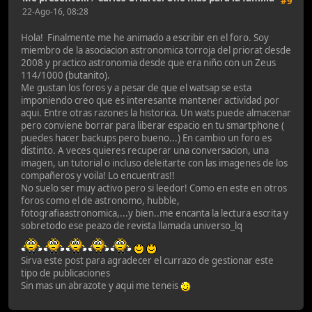
#9
22-Ago-16, 08:28
Hola! Finalmente me he animado a escribir en el foro. Soy
miembro de la asociacion astronomica torroja del priorat desde
2008 y practico astronomia desde que era niño con un Zeus
114/1000 (butanito).
Me gustan los foros y a pesar de que el watsap se esta
imponiendo creo que es interesante mantener actividad por
aqui. Entre otras razones la historica. Un wats puede almacenar
pero conviene borrar para liberar espacio en tu smartphone (
puedes hacer backups pero bueno...) En cambio un foro es
distinto. A veces quieres recuperar una conversacion, una
imagen, un tutorial o incluso deleitarte con las imagenes de los
compañeros y voila! Lo encuentras!!
No suelo ser muy activo pero si leedor! Como en este en otros
foros como el de astronomo, hubble,
fotografiaastronomica,...y bien..me encanta la lectura escrita y
sobretodo ese peazo de revista llamada universo_lq
Sirva este post para agradecer el currazo de gestionar este
tipo de publicaciones
Sin mas un abrazote y aqui me teneis