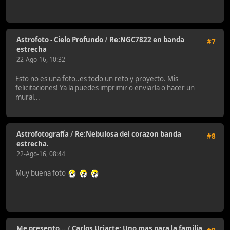
Astrofoto - Cielo Profundo
/
Re:NGC7822 en banda
#7
estrecha
22-Ago-16, 10:32
Esto no es una foto..es todo un reto y proyecto. Mis
felicitaciones! Ya la puedes imprimir o enviarla o hacer un
mural...
Astrofotografía
/
Re:Nebulosa del corazon banda
#8
estrecha.
22-Ago-16, 08:44
Muy buena foto
Me presento...
/
Carlos Uriarte: Uno mas para la familia