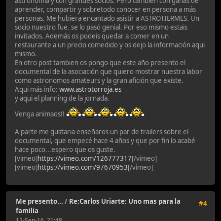
astronomia y con grandes sócios. Pero tambien con ganas de
aprender, compartir y sobretodo conocer en persona a más
personas. Me hubiera encantado asistir a ASTROTIERMES. Un
socio nuestro fue. se lo pasó genial. Por eso mismo estais
invitados. Además os podeis quedar a comer en un
restaurante a un precio comedido y os dejo la información aqui
mismo.
En otro post tambien os pongo que este año presento el
documental de la asociación que quiero mostrar nuestra labor
como astronomos amateurs y la gran afición que existe.
Aqui más info:
www.astrotorroja.es
y aqui el planning de la jornada.
Venga animaos!!
A parte me gustaria enseñaros un par de trailers sobre el
documental, que empecé hace 4 años y que por fin lo acabé
hace poco...espero que os guste.
[vimeo]
https://vimeo.com/126777317
[/vimeo]
[vimeo]
https://vimeo.com/97670953
[/vimeo]
Me presento...
/
Re:Carlos Uriarte: Uno mas para la
#4
familia
12-Sep-16, 21:48