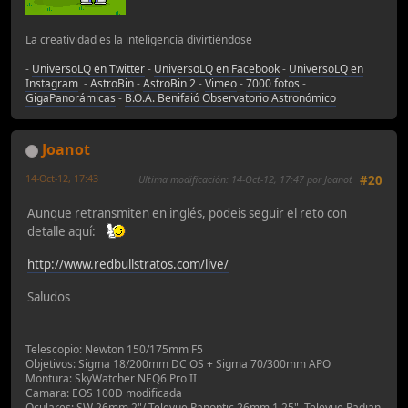
La creatividad es la inteligencia divirtiéndose
-
UniversoLQ en Twitter
-
UniversoLQ en Facebook
-
UniversoLQ en
Instagram
-
AstroBin
-
AstroBin 2
-
Vimeo
-
7000 fotos
-
GigaPanorámicas
-
B.O.A. Benifaió Observatorio Astronómico
Joanot
14-Oct-12, 17:43
Ultima modificación
: 14-Oct-12, 17:47 por Joanot
#20
Aunque retransmiten en inglés, podeis seguir el reto con
detalle aquí:
http://www.redbullstratos.com/live/
Saludos
Telescopio: Newton 150/175mm F5
Objetivos: Sigma 18/200mm DC OS + Sigma 70/300mm APO
Montura: SkyWatcher NEQ6 Pro II
Camara: EOS 100D modificada
Oculares: SW 26mm 2"/ Televue Panoptic 26mm 1.25", Televue Radian