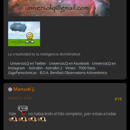
La creatividad es la inteligencia divirtiéndose
-
UniversoLQ en Twitter
-
UniversoLQ en Facebook
-
UniversoLQ en
Instagram
-
AstroBin
-
AstroBin 2
-
Vimeo
-
7000 fotos
-
GigaPanorámicas
-
B.O.A. Benifaió Observatorio Astronómico
Manuel J.
10-Oct-12, 23:09
#16
Vale
no habia leido el hilo completo, joer estais a todas