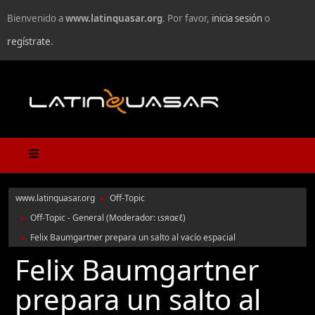
Bienvenido a
www.latinquasar.org
. Por favor,
inicia sesión
o
regístrate
.
www.latinquasar.org
Off-Topic
►
Off-Topic - General
(Moderador:
ιѕяαєℓ
)
►
Felix Baumgartner prepara un salto al vacío espacial
►
Felix Baumgartner
prepara un salto al