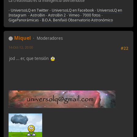
La creatividad es la inteligencia divirtiéndose
-
UniversoLQ en Twitter
-
UniversoLQ en Facebook
-
UniversoLQ en
Instagram
-
AstroBin
-
AstroBin 2
-
Vimeo
-
7000 fotos
-
GigaPanorámicas
-
B.O.A. Benifaió Observatorio Astronómico
Miquel
Moderadores
14-Oct-12, 20:00
#22
jod ... er, que tensión