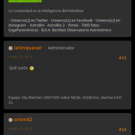
La creatividad es la inteligencia divirtiéndose
-
UniversoLQ en Twitter
-
UniversoLQ en Facebook
-
UniversoLQ en
Instagram
-
AstroBin
-
AstroBin 2
-
Vimeo
-
7000 fotos
-
GigaPanorámicas
-
B.O.A. Benifaió Observatorio Astronómico
latinquasar
Administrador
14-Oct-12, 20:11
#23
Qué susto
Equipo: Sky Watcher 200/1000 sobre NEQ6. ASI462mc, Barlow GSO
2x.
orion42
14-Oct-12, 20:19
#24