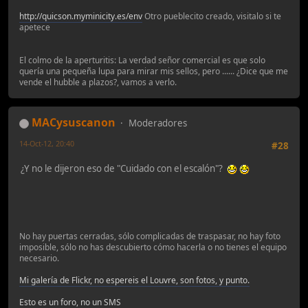
http://quicson.myminicity.es/env
Otro pueblecito creado, visitalo si te
apetece
El colmo de la aperturitis: La verdad señor comercial es que solo
quería una pequeña lupa para mirar mis sellos, pero ...... ¿Dice que me
vende el hubble a plazos?, vamos a verlo.
MACysuscanon
Moderadores
14-Oct-12, 20:40
#28
¿Y no le dijeron eso de "Cuidado con el escalón"?
No hay puertas cerradas, sólo complicadas de traspasar, no hay foto
imposible, sólo no has descubierto cómo hacerla o no tienes el equipo
necesario.
Mi galería de Flickr, no espereis el Louvre, son fotos, y punto.
Esto es un foro, no un SMS