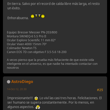
En tierra. Salvo por el record de caída libre más larga, el resto
un éxito.
Enhorabuena.
Equipo: Bresser Messier PN-203/800
Montura SW.NEQ-6 S.S Pro II
Ocular Explore Scientific 11 mm 82º
Ocular Vixen 4000 15mm 70º
Colimador Newton TS
Canon EOS 7D con objetivo F 3.5-5.6 18-200
A veces pienso que la prueba más fehaciente de que existe vida
inteligente en el universo, es que nadie ha intentado contactar con
nosotros
AstroDiego
14-Oct-12, 20:30
#25
Impresionante!!!
Lo viví las casi tres horas. Felicitaciones. El
ser humano se supera constantemente. Por lo menos, en
algunos aspectos.