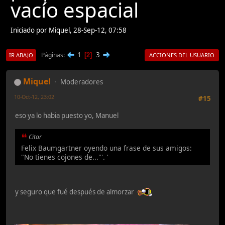
vacío espacial
Iniciado por Miquel, 28-Sep-12, 07:58
1
3
Páginas
2
IR ABAJO
ACCIONES DEL USUARIO
Miquel
Moderadores
10-Oct-12, 23:02
#15
eso ya lo habia puesto yo, Manuel
Citar
Felix Baumgartner oyendo una frase de sus amigos:
"No tienes cojones de..."'. '
y seguro que fué después de almorzar