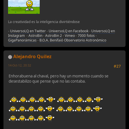
La creatividad es la inteligencia divirtiéndose
-
UniversoLQ en Twitter
-
UniversoLQ en Facebook
-
UniversoLQ en
Instagram
-
AstroBin
-
AstroBin 2
-
Vimeo
-
7000 fotos
-
GigaPanorámicas
-
B.O.A. Benifaió Observatorio Astronómico
Alejandro Quilez
14-Oct-12, 20:32
#27
Enhorabuena al chaval, pero hay un momento cuando se
desestabilizo que pense que no las contaba.