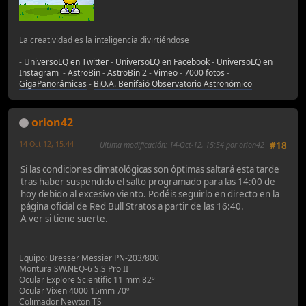
La creatividad es la inteligencia divirtiéndose
-
UniversoLQ en Twitter
-
UniversoLQ en Facebook
-
UniversoLQ en
Instagram
-
AstroBin
-
AstroBin 2
-
Vimeo
-
7000 fotos
-
GigaPanorámicas
-
B.O.A. Benifaió Observatorio Astronómico
orion42
14-Oct-12, 15:44
Ultima modificación
: 14-Oct-12, 15:54 por orion42
#18
Si las condiciones climatológicas son óptimas saltará esta tarde
tras haber suspendido el salto programado para las 14:00 de
hoy debido al excesivo viento. Podéis seguirlo en directo en la
página oficial de Red Bull Stratos a partir de las 16:40.
A ver si tiene suerte.
Equipo: Bresser Messier PN-203/800
Montura SW.NEQ-6 S.S Pro II
Ocular Explore Scientific 11 mm 82º
Ocular Vixen 4000 15mm 70º
Colimador Newton TS