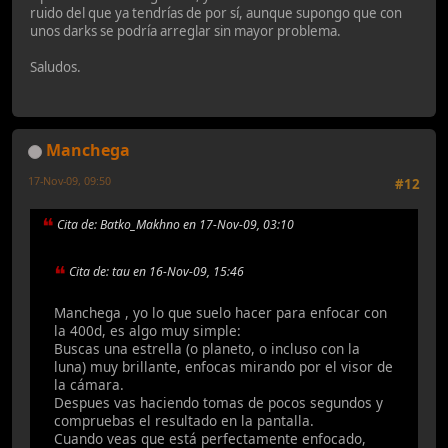
ruido del que ya tendrías de por sí, aunque supongo que con
unos darks se podría arreglar sin mayor problema.
Saludos.
Manchega
17-Nov-09, 09:50
#12
Cita de: Batko_Makhno en 17-Nov-09, 03:10
Cita de: tau en 16-Nov-09, 15:46
Manchega , yo lo que suelo hacer para enfocar con
la 400d, es algo muy simple:
Buscas una estrella (o planeto, o incluso con la
luna) muy brillante, enfocas mirando por el visor de
la cámara.
Despues vas haciendo tomas de pocos segundos y
compruebas el resultado en la pantalla.
Cuando veas que está perfectamente enfocado,