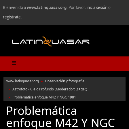
Bienvenido a
www.latinquasar.org
. Por favor,
inicia sesión
o
regístrate
.
www.latinquasar.org
Observación y fotografía
►
Astrofoto - Cielo Profundo
(Moderador:
ιѕяαєℓ
)
►
Problemática enfoque M42 Y NGC 1981
►
Problemática
enfoque M42 Y NGC