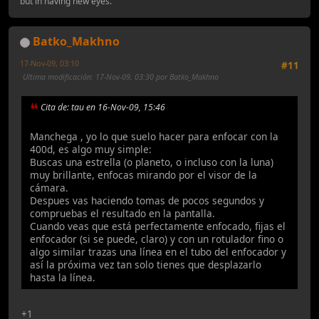
but in having new eyes.
Batko_Makhno
17-Nov-09, 03:10
#11
Ultima modificación
: 17-Nov-09, 03:30 por Batko_Makhno
Cita de: tau en 16-Nov-09, 15:46
Manchega , yo lo que suelo hacer para enfocar con la
400d, es algo muy simple:
Buscas una estrella (o planeto, o incluso con la luna)
muy brillante, enfocas mirando por el visor de la
cámara.
Despues vas haciendo tomas de pocos segundos y
compruebas el resultado en la pantalla.
Cuando veas que está perfectamente enfocado, fijas el
enfocador (si se puede, claro) y con un rotulador fino o
algo similar trazas una línea en el tubo del enfocador y
así la próxima vez tan solo tienes que desplazarlo
hasta la línea.
+1