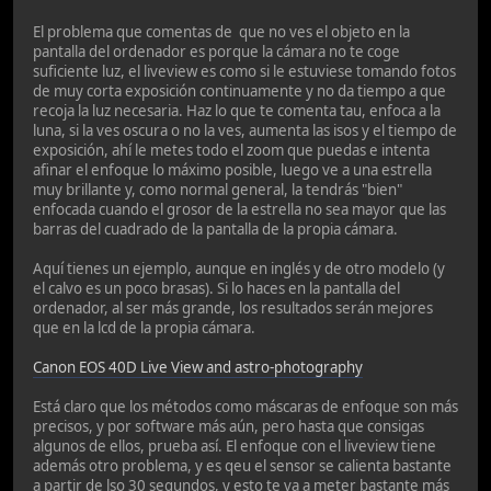
El problema que comentas de que no ves el objeto en la
pantalla del ordenador es porque la cámara no te coge
suficiente luz, el liveview es como si le estuviese tomando fotos
de muy corta exposición continuamente y no da tiempo a que
recoja la luz necesaria. Haz lo que te comenta tau, enfoca a la
luna, si la ves oscura o no la ves, aumenta las isos y el tiempo de
exposición, ahí le metes todo el zoom que puedas e intenta
afinar el enfoque lo máximo posible, luego ve a una estrella
muy brillante y, como normal general, la tendrás "bien"
enfocada cuando el grosor de la estrella no sea mayor que las
barras del cuadrado de la pantalla de la propia cámara.
Aquí tienes un ejemplo, aunque en inglés y de otro modelo (y
el calvo es un poco brasas). Si lo haces en la pantalla del
ordenador, al ser más grande, los resultados serán mejores
que en la lcd de la propia cámara.
Canon EOS 40D Live View and astro-photography
Está claro que los métodos como máscaras de enfoque son más
precisos, y por software más aún, pero hasta que consigas
algunos de ellos, prueba así. El enfoque con el liveview tiene
además otro problema, y es qeu el sensor se calienta bastante
a partir de lso 30 segundos, y esto te va a meter bastante más