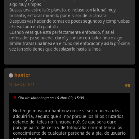
algo muy simple:
Buscas una estrella (o planeto, o incluso con la luna) muy
brillante, enfocas mirando por el visor de la cámara.
Despues vas haciendo tomas de pocos segundos y compruebas
el resultado en la pantalla.
Cuando veas que está perfectamente enfocado, fijas el
enfocador (si se puede, claro) y con un rotulador fino o algo
similar trazas una línea en el tubo del enfocador y así la próxima
vez tan solo tienes que desplazarlo hasta la línea.
baxter
16-Nov-09, 16:11
#8
Cita de: Manchega en 16-Nov-09, 15:09
No tengo mascara bahtinov no se si seria buena idea
adquirirla, seguro que si no? porque los hilos cruzados
delante del teles no funciona no?. Se que sera duro
poruqe parto de cero y de fotografia normal tengo los
conocimiento de cualquier persona de a pie, de usuario
normal vamos.