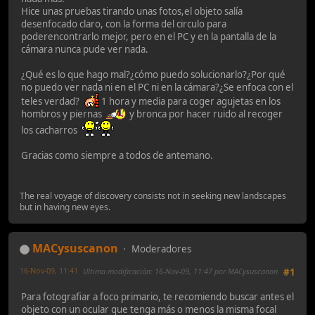
Hice unas pruebas tirando unas fotos,el objeto salía
desenfocado claro, con la forma del circulo para
poderencontrarlo mejor, pero en el PC y en la pantalla de la
cámara nunca pude ver nada.
¿Qué es lo que hago mal?¿cómo puedo solucionarlo?¿Por qué
no puedo ver nada ni en el PC ni en la cámara?¿Se enfoca con el
teles verdad?
1 hora y media para coger agujetas en los
hombros y piernas
y bronca por hacer ruido al recoger
los cacharros
Gracias como siempre a todos de antemano.
The real voyage of discovery consists not in seeking new landscapes
but in having new eyes.
MACysuscanon
Moderadores
16-Nov-09, 11:41
Ultima modificación
: 16-Nov-09, 11:47 por MACysuscanon
#1
Para fotografiar a foco primario, te recomiendo buscar antes el
objeto con un ocular que tenga más o menos la misma focal