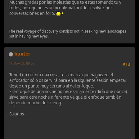
Muchas gracias por las molestias que te estas tomando tu y
todos, poruqe no es un problema facil de resolver por
conversaciones en foro.
The real voyage of discovery consists not in seeking new landscapes
but in having new eyes.
baxter
17-Nov-09, 09:52
#13
Tened en cuenta una cosa...esa marca que hagáis en el
enfocador sólo os servirá para en la siguiente sesión empezar
desde un punto muy cercano al del enfoque.
El enfoque de una noche no necesariamente (diría que nunca)
sirve para otra noche diferente ya que el enfoque también
depende mucho del seeing.
Saludos