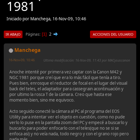
1981
Iniciado por Manchega, 16-Nov-09, 10:46
2
Páginas
1
IR ABAJO
ACCIONES DEL USUARIO
Manchega
16-Nov-09, 10:46
Ultima modificación
: 16-Nov-09, 11:43 por MACysuscanon
Anoche intenté por primera vez captar con la Canon M42 y
NGC 1981 porque creí que era lo más fácil que tenía a tiro.
Pues bien, enrosque el reductor de focal en el lugar del visual
back del teles, el adaptador para cassegrain acontinuación y
por ultimo la rosca T de la cámara. Creo que hasta ese
momento bien, sino me equivoco.
Acto seguido conecté la cámara al PC al programa del EOS
Utility para intentar ver el objeto en cuestión, como no pude
verlo lo puse en la pantalla zoom del PC y empecé a buscarlo y
buscarlo para poder enfocarlo con el teles(que no se si se
enfoca asi) y no veía nada, todo negro y con el grano rojo pero
nada más.