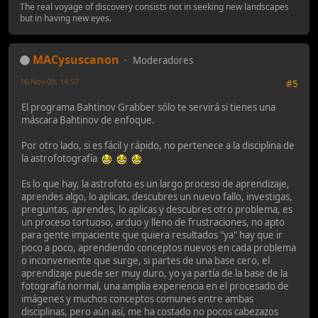
The real voyage of discovery consists not in seeking new landscapes
but in having new eyes.
MACysuscanon
Moderadores
16-Nov-09, 14:57
#5
El programa Bahtinov Grabber sólo te servirá si tienes una
máscara Bahtinov de enfoque.
Por otro lado, si es fácil y rápido, no pertenece a la disciplina de
la astrofotografía
Es lo que hay, la astrofoto es un largo proceso de aprendizaje,
aprendes algo, lo aplicas, descubres un nuevo fallo, investigas,
preguntas, aprendes, lo aplicas y descubres otro problema, es
un proceso tortuoso, arduo y lleno de frustraciones, no apto
para gente impaciente que quiera resultados "ya" hay que ir
poco a poco, aprendiendo conceptos nuevos en cada problema
o inconveniente que surge, si partes de una base cero, el
aprendizaje puede ser muy duro, yo ya partía de la base de la
fotografía normal, una amplia experiencia en el procesado de
imágenes y muchos conceptos comunes entre ambas
disciplinas, pero aún así, me ha costado no pocos cabezazos