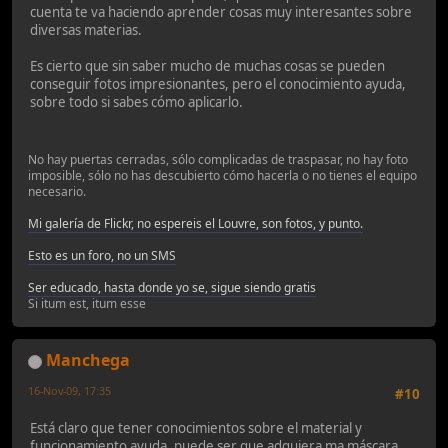
cuenta te va haciendo aprender cosas muy interesantes sobre
diversas materias.
Es cierto que sin saber mucho de muchas cosas se pueden
conseguir fotos impresionantes, pero el conocimiento ayuda,
sobre todo si sabes cómo aplicarlo.
No hay puertas cerradas, sólo complicadas de traspasar, no hay foto
imposible, sólo no has descubierto cómo hacerla o no tienes el equipo
necesario.
Mi galería de Flickr, no espereis el Louvre, son fotos, y punto.
Esto es un foro, no un SMS
Ser educado, hasta donde yo se, sigue siendo gratis
Si itum est, itum esse
Manchega
16-Nov-09, 17:35
#10
Está claro que tener conocimientos sobre el material y
funcionamiento ayuda, puede ser que adquiera ma máscara,