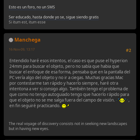
Esto es un foro, no un SMS
Ser educado, hasta donde yo se, sigue siendo gratis
Si itum est, itum esse
Manchega
16-Nov-09, 13:17
#2
Entendido haré esos intentos, el caso es que puse el hyperion
24mm para buscar el objeto, pero no sabía que habia que
buscar el enfoque de esa forma, pensaba que en la pantalla del
PC vería algo del objeto y no ir a ciegas. Muchas gracias Mac
por contestarme tan rápido y hacerlo siempre, haré otra
intentona a ver si consigo algo. También tengo el problema de
que como no tengo autoguiado tengo que hacerlo rápido para
que el objeto no se me salga fuera del campo de visión.
,
en fin seguiré practicando.
The real voyage of discovery consists not in seeking new landscapes
but in having new eyes.