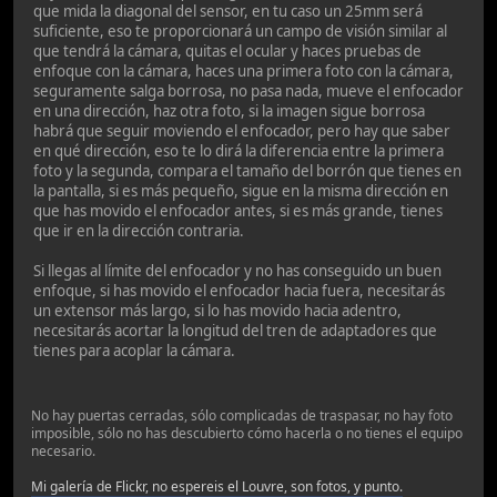
que mida la diagonal del sensor, en tu caso un 25mm será
suficiente, eso te proporcionará un campo de visión similar al
que tendrá la cámara, quitas el ocular y haces pruebas de
enfoque con la cámara, haces una primera foto con la cámara,
seguramente salga borrosa, no pasa nada, mueve el enfocador
en una dirección, haz otra foto, si la imagen sigue borrosa
habrá que seguir moviendo el enfocador, pero hay que saber
en qué dirección, eso te lo dirá la diferencia entre la primera
foto y la segunda, compara el tamaño del borrón que tienes en
la pantalla, si es más pequeño, sigue en la misma dirección en
que has movido el enfocador antes, si es más grande, tienes
que ir en la dirección contraria.
Si llegas al límite del enfocador y no has conseguido un buen
enfoque, si has movido el enfocador hacia fuera, necesitarás
un extensor más largo, si lo has movido hacia adentro,
necesitarás acortar la longitud del tren de adaptadores que
tienes para acoplar la cámara.
No hay puertas cerradas, sólo complicadas de traspasar, no hay foto
imposible, sólo no has descubierto cómo hacerla o no tienes el equipo
necesario.
Mi galería de Flickr, no espereis el Louvre, son fotos, y punto.