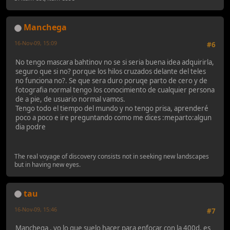
Manchega
16-Nov-09, 15:09
#6
No tengo mascara bahtinov no se si seria buena idea adquirirla,
seguro que si no? porque los hilos cruzados delante del teles
no funciona no?. Se que sera duro poruqe parto de cero y de
fotografia normal tengo los conocimiento de cualquier persona
de a pie, de usuario normal vamos.
Tengo todo el tiempo del mundo y no tengo prisa, aprenderé
poco a poco e ire preguntando como me dices :meparto:algun
dia podre
The real voyage of discovery consists not in seeking new landscapes
but in having new eyes.
tau
16-Nov-09, 15:46
#7
Manchega , yo lo que suelo hacer para enfocar con la 400d, es