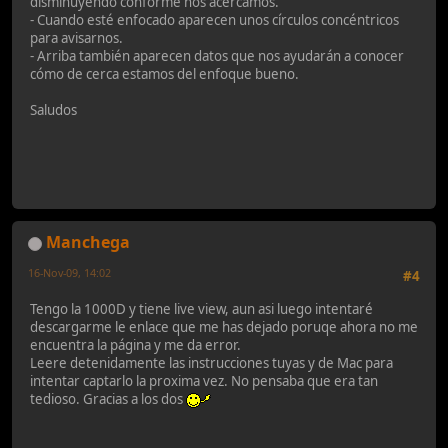
disminuyendo conforme nos acercamos.
- Cuando esté enfocado aparecen unos círculos concéntricos
para avisarnos.
- Arriba también aparecen datos que nos ayudarán a conocer
cómo de cerca estamos del enfoque bueno.
Saludos
Manchega
16-Nov-09, 14:02
#4
Tengo la 1000D y tiene live view, aun asi luego intentaré
descargarme le enlace que me has dejado poruqe ahora no me
encuentra la página y me da error.
Leere detenidamente las instrucciones tuyas y de Mac para
intentar captarlo la proxima vez. No pensaba que era tan
tedioso. Gracias a los dos