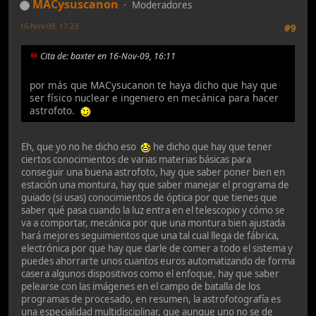
MACysuscanon
Moderadores
16-Nov-09, 17:23
#9
Cita de: baxter en 16-Nov-09, 16:11
por más que MACysucanon te haya dicho que hay que
ser físico nuclear e ingeniero en mecánica para hacer
astrofoto.
Eh, que yo no he dicho eso
he dicho que hay que tener
ciertos conocimientos de varias materias básicas para
conseguir una buena astrofoto, hay que saber poner bien en
estación una montura, hay que saber manejar el programa de
guiado (si usas) conocimientos de óptica por que tienes que
saber qué pasa cuando la luz entra en el telescopio y cómo se
va a comportar, mecánica por que una montura bien ajustada
hará mejores seguimientos que una tal cual llega de fábrica,
electrónica por que hay que darle de comer a todo el sistema y
puedes ahorrarte unos cuantos euros automatizando de forma
casera algunos dispositivos como el enfoque, hay que saber
pelearse con las imágenes en el campo de batalla de los
programas de procesado, en resumen, la astrofotografía es
una especialidad multidisciplinar, que aunque uno no se de