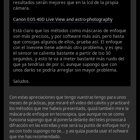
resultados serán mejores que en la lcd de la propia
cámara.
Canon EOS 40D Live View and astro-photography
Está claro que los métodos como máscaras de enfoque
son más precisos, y por software más aún, pero hasta
que consigas algunos de ellos, prueba así. El enfoque
con el liveview tiene además otro problema, y es qeu
el sensor se calienta bastante a partir de lso 30
segundos, y esto te va a meter bastante más ruido del
que ya tendrías de por sí, aunque supongo que con
unos darks se podría arreglar sin mayor problema.
Saludos.
Con estas apreciaciones que tengo vuestras tengo para unos
meses de prácticas, jeje miraré eñ video del calvito y practicaré
los métodos que me habeis presentado, quizá también mire la
máscara de enfoque en tecnospica, que aunque no se como
funciona supongo que al ponerla delante del teles provocará
difracción en las estrellas y ese será su punto de enfoque no? y
asi con todo supongo no se... y asi quiza pueda usar el sofware
que me has recomendado.