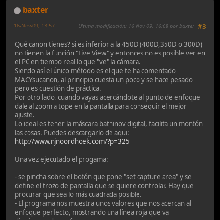
baxter
16-Nov-09, 13:57
Ultima modificación
: 16-Nov-09, 16:08 por baxter
#3
Qué canon tienes? si es inferior a la 450D (400D,350D o 300D)
no tienen la función "Live View" y entonces no es posible ver en
el PC en tiempo real lo que "ve" la cámara.
Siendo así el único método es el que te ha comentado
MACYsucanon, al principio cuesta un poco y se hace pesado
pero es cuestión de práctica.
Por otro lado, cuando vayas acercándote al punto de enfoque
dale al zoom a tope en la pantalla para conseguir el mejor
ajuste.
Lo ideal es tener la máscara bathinov digital, facilita un montón
las cosas. Puedes descargarlo de aqui:
http://www.njnoordhoek.com/?p=325
Una vez ejecutado el progama:
- se pincha sobre el botón que pone "set capture area" y se
define el trozo de pantalla que se quiere controlar. Hay que
procurar que sea lo más cuadrada posible.
- El programa nos muestra unos valores que nos acercan al
enfoque perfecto, mostrando una línea roja que va