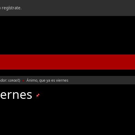
o
regístrate
.
ador:
ιѕяαєℓ
)
Ánimo, que ya es viernes
►
iernes