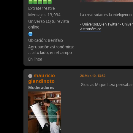
Extraterrestre
Mensajes: 13,934
La creatividad es la inteligencia
Universo LQ tu revista
-
UniversoLQ en Twitter
-
Unive
online
Astronómico
Ubicación: Benifaió
Agrupación astronómica:
. . a tu lado, en el campo
En línea
mauricio
26-Mar-10, 13:52
giandinoto
Gracias Miguel...ya pensaba
Moderadores