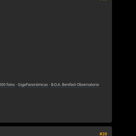
000 fotos
-
GigaPanorámicas
-
B.O.A. Benifaió Observatorio
#20