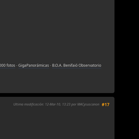
000 fotos
-
GigaPanorámicas
-
B.O.A. Benifaió Observatorio
Ultima modificación
: 12-Mar-10, 13:23 por MACysuscanon
#17