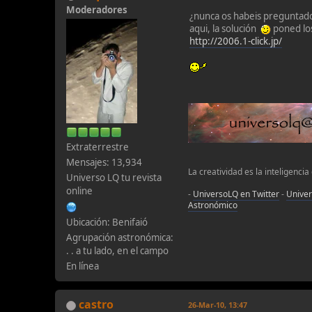
Moderadores
¿nunca os habeis preguntado
aqui, la solución
poned los
http://2006.1-click.jp/
Extraterrestre
Mensajes: 13,934
La creatividad es la inteligencia
Universo LQ tu revista
online
-
UniversoLQ en Twitter
-
Unive
Astronómico
Ubicación: Benifaió
Agrupación astronómica:
. . a tu lado, en el campo
En línea
castro
26-Mar-10, 13:47