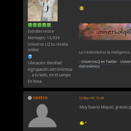
Extraterrestre
Mensajes: 13,934
Universo LQ tu revista
online
La creatividad es la inteligencia
-
UniversoLQ en Twitter
-
Unive
Ubicación: Benifaió
Astronómico
Agrupación astronómica:
. . a tu lado, en el campo
En línea
castro
12-Mar-10, 12:49
Muy bueno Miquel, gracias p