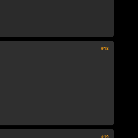
#18
#19