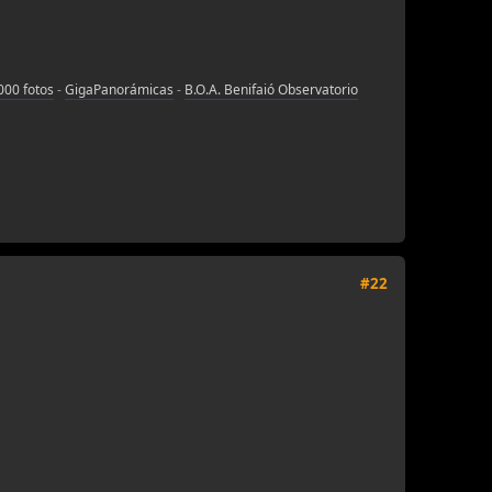
000 fotos
-
GigaPanorámicas
-
B.O.A. Benifaió Observatorio
#22