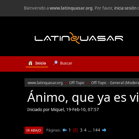
Bienvenido a
www.latinquasar.org
. Por favor,
inicia sesión
Inicio
Buscar
www.latinquasar.org
Off-Topic
Off-Topic - General
(Moder
►
►
Ánimo, que ya es v
Iniciado por Miquel, 19-Feb-10, 07:57
1
3
4
...
144
Páginas
2
IR ABAJO