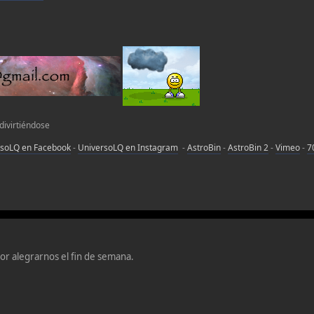
 divirtiéndose
rsoLQ en Facebook
-
UniversoLQ en Instagram
-
AstroBin
-
AstroBin 2
-
Vimeo
-
7
or alegrarnos el fin de semana.