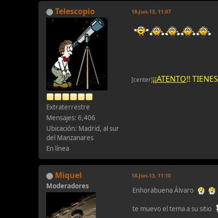
Telescopio
18-Jun-13, 11:07
¡¡
ATENTO
!! TIEN
[center]
Extraterrestre
Mensajes: 6,406
Ubicación: Madrid, al sur
del Manzanares
En línea
Miquel
18-Jun-13, 11:10
Moderadores
Enhorabuena Álvaro
te muevo el tema a su sitio