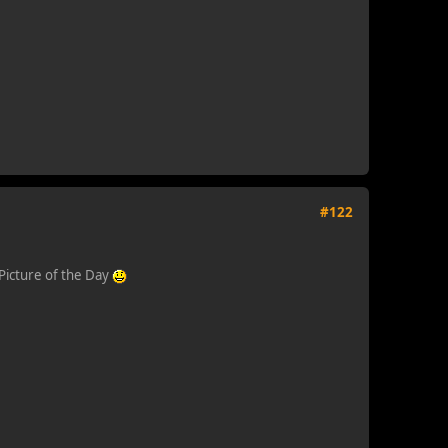
#122
 Picture of the Day