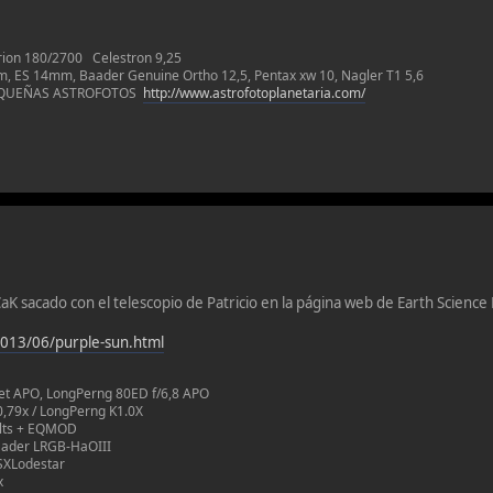
rion 180/2700 Celestron 9,25
ES 14mm, Baader Genuine Ortho 12,5, Pentax xw 10, Nagler T1 5,6
EQUEÑAS ASTROFOTOS
http://www.astrofotoplanetaria.com/
aK sacado con el telescopio de Patricio en la página web de Earth Science
2013/06/purple-sun.html
let APO, LongPerng 80ED f/6,8 APO
0,79x / LongPerng K1.0X
elts + EQMOD
aader LRGB-HaOIII
SXLodestar
x