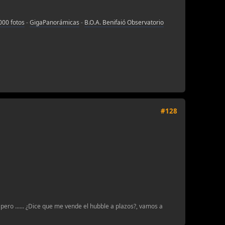
000 fotos
-
GigaPanorámicas
-
B.O.A. Benifaió Observatorio
#128
pero ...... ¿Dice que me vende el hubble a plazos?, vamos a