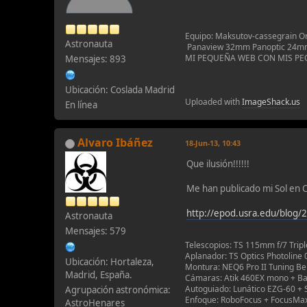
Equipo: Maksutov-cassegrain O
Astronauta
Panaview 32mm Panoptic 24mm, 
MI PEQUEÑA WEB CON MIS P
Mensajes: 893
Ubicación: Coslada Madrid
Uploaded with
ImageShack.us
En línea
Alvaro Ibáñez
18-Jun-13, 10:43
Que ilusión!!!!!!
Me han publicado mi Sol en C
http://epod.usra.edu/blog/
Astronauta
Mensajes: 579
Telescopios: TS 115mm f/7 Trip
Aplanador: TS Optics Photoline 
Ubicación: Hortaleza,
Montura: NEQ6 Pro II Tuning B
Madrid, España.
Cámaras: Atik 460EX mono + B
Autoguiado: Lunático EZG-60 + 
Agrupación astronómica:
Enfoque: RoboFocus + FocusMa
AstroHenares