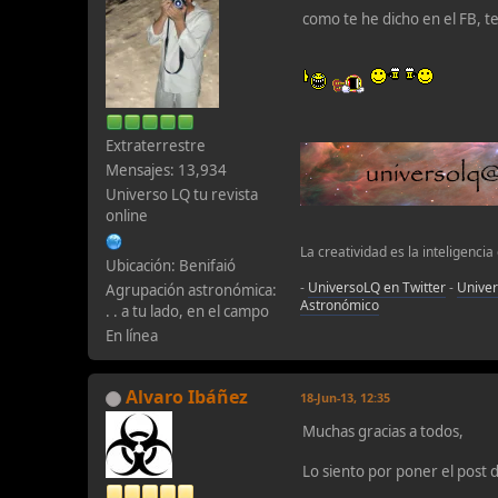
como te he dicho en el FB, 
Extraterrestre
Mensajes: 13,934
Universo LQ tu revista
online
La creatividad es la inteligencia
Ubicación: Benifaió
-
UniversoLQ en Twitter
-
Unive
Agrupación astronómica:
Astronómico
. . a tu lado, en el campo
En línea
Alvaro Ibáñez
18-Jun-13, 12:35
Muchas gracias a todos,
Lo siento por poner el post d