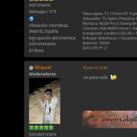
Astronauta
Mensajes: 579
Telescopios: TS 115mm f/7 Trip
Aplanador: TS Optics Photoline 
Montura: NEQ6 Pro II Tuning B
Ubicación: Hortaleza,
Cámaras: Atik 460EX mono + B
Madrid, España.
Autoguiado: Lunático EZG-60 + 
Agrupación astronómica:
Enfoque: RoboFocus + FocusMa
Baterías: 190Ah
AstroHenares
IDAS LPS P1 2"
En línea
Miquel
18-Jun-13, 12:50
Moderadores
no pasa nada
Extraterrestre