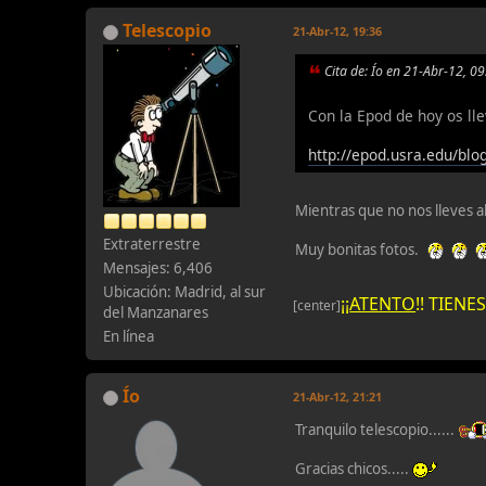
Telescopio
21-Abr-12, 19:36
Cita de: Ío en 21-Abr-12, 0
Con la Epod de hoy os llev
http://epod.usra.edu/blo
Mientras que no nos lleves a
Extraterrestre
Muy bonitas fotos.
Mensajes: 6,406
Ubicación: Madrid, al sur
¡¡
ATENTO
!! TIEN
[center]
del Manzanares
En línea
Ío
21-Abr-12, 21:21
Tranquilo telescopio......
Gracias chicos.....