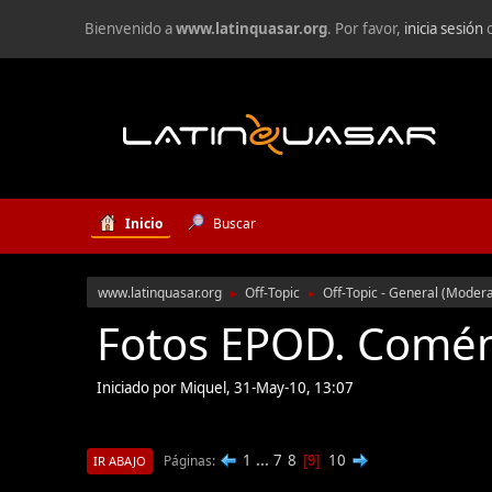
Bienvenido a
www.latinquasar.org
. Por favor,
inicia sesión
Inicio
Buscar
www.latinquasar.org
Off-Topic
Off-Topic - General
(Moder
►
►
Fotos EPOD. Comé
Iniciado por Miquel, 31-May-10, 13:07
1
...
7
8
10
Páginas
9
IR ABAJO