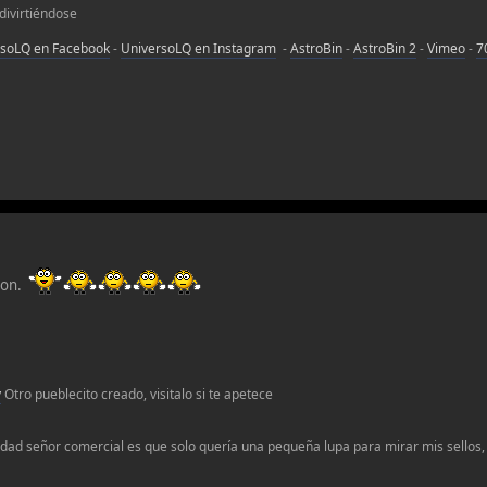
 divirtiéndose
rsoLQ en Facebook
-
UniversoLQ en Instagram
-
AstroBin
-
AstroBin 2
-
Vimeo
-
7
cion.
v
Otro pueblecito creado, visitalo si te apetece
erdad señor comercial es que solo quería una pequeña lupa para mirar mis sellos, 