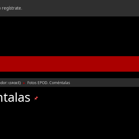
o
regístrate
.
ador:
ιѕяαєℓ
)
Fotos EPOD. Coméntalas
►
ntalas