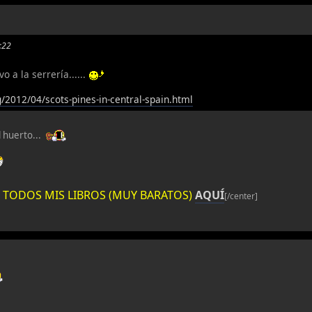
9:22
o a la serrería......
g/2012/04/scots-pines-in-central-spain.html
l huerto...
ES TODOS MIS LIBROS (MUY BARATOS)
AQUÍ
[/center]