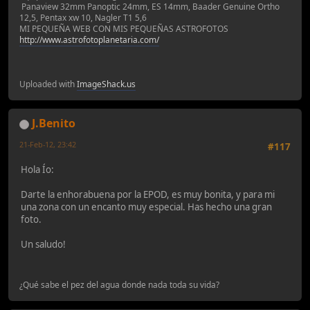
Panaview 32mm Panoptic 24mm, ES 14mm, Baader Genuine Ortho
12,5, Pentax xw 10, Nagler T1 5,6
MI PEQUEÑA WEB CON MIS PEQUEÑAS ASTROFOTOS
http://www.astrofotoplanetaria.com/
Uploaded with
ImageShack.us
J.Benito
21-Feb-12, 23:42
#117
Hola Ío:
Darte la enhorabuena por la EPOD, es muy bonita, y para mi
una zona con un encanto muy especial. Has hecho una gran
foto.
Un saludo!
¿Qué sabe el pez del agua donde nada toda su vida?