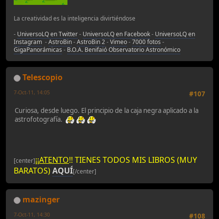
La creatividad es la inteligencia divirtiéndose
-
UniversoLQ en Twitter
-
UniversoLQ en Facebook
-
UniversoLQ en
Instagram
-
AstroBin
-
AstroBin 2
-
Vimeo
-
7000 fotos
-
GigaPanorámicas
-
B.O.A. Benifaió Observatorio Astronómico
Telescopio
7-Oct-11, 14:05
#107
Curiosa, desde luego. El principio de la caja negra aplicado a la
astrofotografía.
¡¡
ATENTO
!! TIENES TODOS MIS LIBROS (MUY
[center]
BARATOS)
AQUÍ
[/center]
mazinger
7-Oct-11, 14:30
#108