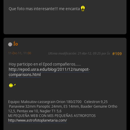
Que foto mas interesante!!! me encanta
Ío
11-Dic-11, 11:00
Ultima modificación
: 21-Abr-12, 09:25 por Ío
#109
Hoy participo en el Epod compañeros.....
http://epod.usra.edu/blog/2011/12/sunspot-
comparisons.html
Equipo: Maksutov-cassegrain Orion 180/2700 Celestron 9,25
Panaview 32mm Panoptic 24mm, ES 14mm, Baader Genuine Ortho
12,5, Pentax xw 10, Nagler T1 5,6
MI PEQUEÑA WEB CON MIS PEQUEÑAS ASTROFOTOS
http://www.astrofotoplanetaria.com/