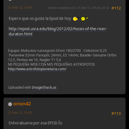
21-Feb-12, 15:04
Ultima modificación
: 21-Abr-12, 09:24 por Ío
#112
Espero que os guste la Epod de hoy
http://epod.usra.edu/blog/2012/02/hoces-of-the-river-
duraton.html
Equipo: Maksutov-cassegrain Orion 180/2700 Celestron 9,25
Panaview 32mm Panoptic 24mm, ES 14mm, Baader Genuine Ortho
12,5, Pentax xw 10, Nagler T1 5,6
MI PEQUEÑA WEB CON MIS PEQUEÑAS ASTROFOTOS
http://www.astrofotoplanetaria.com/
Uploaded with
ImageShack.us
orion42
21-Feb-12, 15:20
#113
Enhorabuena por esa EPOD Ío