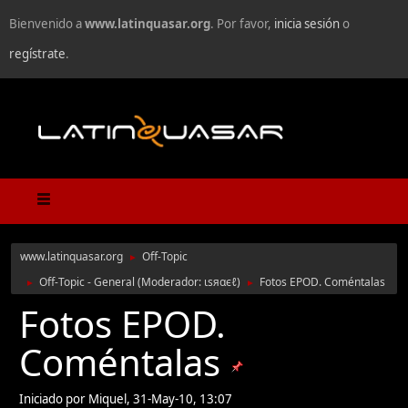
Bienvenido a
www.latinquasar.org
. Por favor,
inicia sesión
o
regístrate
.
www.latinquasar.org
Off-Topic
►
Off-Topic - General
(Moderador:
ιѕяαєℓ
)
Fotos EPOD. Coméntalas
►
►
Fotos EPOD.
Coméntalas
Iniciado por Miquel, 31-May-10, 13:07