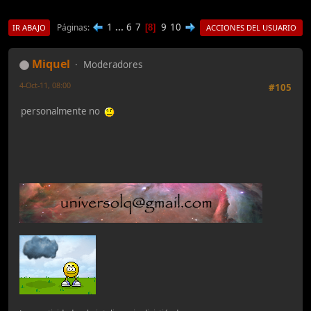
1
...
6
7
9
10
Páginas
8
IR ABAJO
ACCIONES DEL USUARIO
Miquel
Moderadores
4-Oct-11, 08:00
#105
personalmente no