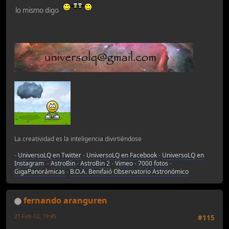
lo mismo digo
La creatividad es la inteligencia divirtiéndose
-
UniversoLQ en Twitter
-
UniversoLQ en Facebook
-
UniversoLQ en
Instagram
-
AstroBin
-
AstroBin 2
-
Vimeo
-
7000 fotos
-
GigaPanorámicas
-
B.O.A. Benifaió Observatorio Astronómico
fernando aranguren
21-Feb-12, 19:45
#115