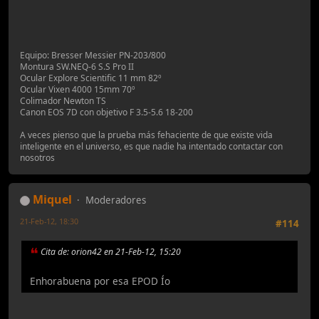
Equipo: Bresser Messier PN-203/800
Montura SW.NEQ-6 S.S Pro II
Ocular Explore Scientific 11 mm 82º
Ocular Vixen 4000 15mm 70º
Colimador Newton TS
Canon EOS 7D con objetivo F 3.5-5.6 18-200
A veces pienso que la prueba más fehaciente de que existe vida
inteligente en el universo, es que nadie ha intentado contactar con
nosotros
Miquel
Moderadores
21-Feb-12, 18:30
#114
Cita de: orion42 en 21-Feb-12, 15:20
Enhorabuena por esa EPOD Ío