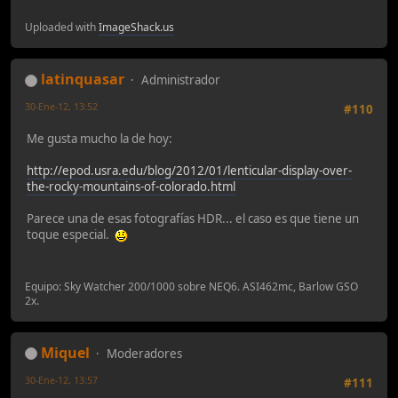
Uploaded with
ImageShack.us
latinquasar
Administrador
30-Ene-12, 13:52
#110
Me gusta mucho la de hoy:
http://epod.usra.edu/blog/2012/01/lenticular-display-over-
the-rocky-mountains-of-colorado.html
Parece una de esas fotografías HDR... el caso es que tiene un
toque especial.
Equipo: Sky Watcher 200/1000 sobre NEQ6. ASI462mc, Barlow GSO
2x.
Miquel
Moderadores
30-Ene-12, 13:57
#111