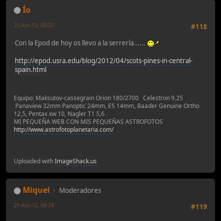
Ío
21-Abr-12, 09:22
#118
Con la Epod de hoy os llevo a la serrería......
http://epod.usra.edu/blog/2012/04/scots-pines-in-central-
spain.html
Equipo: Maksutov-cassegrain Orion 180/2700 Celestron 9,25
Panaview 32mm Panoptic 24mm, ES 14mm, Baader Genuine Ortho
12,5, Pentax xw 10, Nagler T1 5,6
MI PEQUEÑA WEB CON MIS PEQUEÑAS ASTROFOTOS
http://www.astrofotoplanetaria.com/
Uploaded with
ImageShack.us
Miquel
Moderadores
21-Abr-12, 09:24
#119