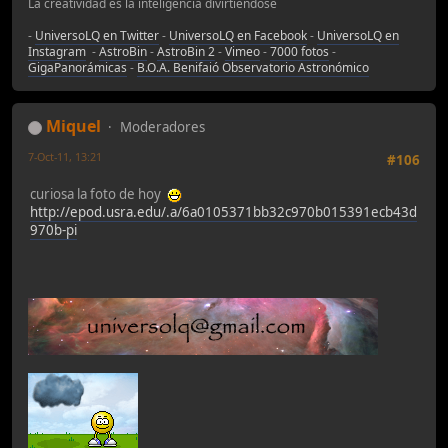
La creatividad es la inteligencia divirtiéndose
-
UniversoLQ en Twitter
-
UniversoLQ en Facebook
-
UniversoLQ en
Instagram
-
AstroBin
-
AstroBin 2
-
Vimeo
-
7000 fotos
-
GigaPanorámicas
-
B.O.A. Benifaió Observatorio Astronómico
Miquel
Moderadores
7-Oct-11, 13:21
#106
curiosa la foto de hoy
http://epod.usra.edu/.a/6a0105371bb32c970b015391ecb43d
970b-pi