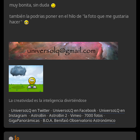
muy bonita, sin duda
también la podrias poner en el hilo de "la foto que me gustaria
hacer"
La creatividad es la inteligencia divirtiéndose
-
UniversoLQ en Twitter
-
UniversoLQ en Facebook
-
UniversoLQ en
Instagram
-
AstroBin
-
AstroBin 2
-
Vimeo
-
7000 fotos
-
GigaPanorámicas
-
B.O.A. Benifaió Observatorio Astronómico
Ío