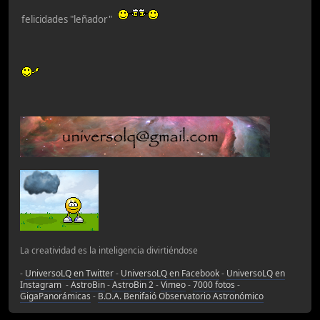
felicidades "leñador"
La creatividad es la inteligencia divirtiéndose
-
UniversoLQ en Twitter
-
UniversoLQ en Facebook
-
UniversoLQ en
Instagram
-
AstroBin
-
AstroBin 2
-
Vimeo
-
7000 fotos
-
GigaPanorámicas
-
B.O.A. Benifaió Observatorio Astronómico