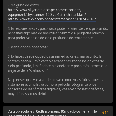
¿Es alguno de estos?
https://www.skyandtelescope.com/astronomy-
equipment/skyscanner-100-vs-4-5-inch-starblast/
https://www.flickr.com/photos/cameracg/7978747818/
Si la respuesta es sí, poco vas a poder arañar de cielo profundo,
necesitas algo más de abertura 150mm o 6 pulgadas mínimo
para poder ver algo de cielo profundo decentemente.
¿Desde dónde observas?
Si lo haces desde ciudad o sus inmediaciones, mal asunto, la
contaminación lumínica te va a tapar casi todos los objetos de
cielo profundo, limitándote a planetaria y poco más, tienes que
alejarte de la "civilización"
No pienses que vas a ver las cosas como en las fotos, nuestra
vista no es acumulativa como la película fotográfica o los
sensores de las cámaras digitales, vas a ver "cosas" grisáceas,
muy difusas y muy débiles
Astrobricolaje
/
Re:Briconsejo: !Cuidado con el anillo
#14