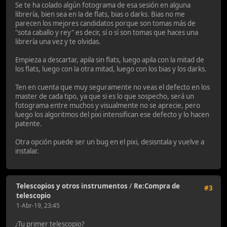
Se te ha colado algún fotograma de esa sesión en alguna
librería, bien sea en la de flats, bias o darks. Bias no me
parecen los mejores candidatos porque son tomas más de
"sota caballo y rey" es decir, sí o sí son tomas que haces una
librería una vez y te olvidas.
Empieza a descartar, apila sin flats, luego apila con la mitad de
los flats, luego con la otra mitad, luego con los bias y los darks.
Ten en cuenta que muy seguramente no veas el defecto en los
master de cada tipo, ya que si es lo que sospecho, será un
fotograma entre muchos y visualmente no se aprecie, pero
luego los algoritmos del pixi intensifican ese defecto y lo hacen
patente.
Otra opción puede ser un bug en el pixi, desisntala y vuelve a
instalar.
Telescopios y otros instrumentos
/
Re:Compra de
#3
telescopio
1-Abr-19, 23:45
¿Tu primer telescopio?