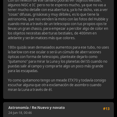
Con un newton de ese tamaño podrás ver objetos Messier,
algunos NGC e IC pero no te esperes mucho, ya que no vas a
tener mucho detalle con esa abertura, ya lo he dicho, vas a ver
"cosas" difusas, grisáceas y muy débiles, es lo que tiene la
astronomía, que nos venden la moto con las fotos del Hubble y
cuando miras a través de un telescopio con tus propios ojos te
llevas un gran chasco, para empezar a percibir algo de color en
los objetos necesitas aberturas bestiales, de 400mm en
adelante y serán matices más que colores.
180x quizás sean demasiados aumentos para ese tubo, no uses
la barlow con ese ocular o será un cúmulo de aberraciones
ópticas con forma de telescopio, planteate dejarlo como
"quitamono" para mirar la Luna y los planetas del SS cuando no
puedas salir al campo y comprarte algo un poco más grande
para las escapadas.
Yo como quitamono tengo un meade ETX70 y todavía consigo
escuchar alguna que otra exclamación de asombro cuando
miran la Luna a través de él.
Astronomía
/
Re:Nuevo y novato
#13
24-Jun-18, 00:46