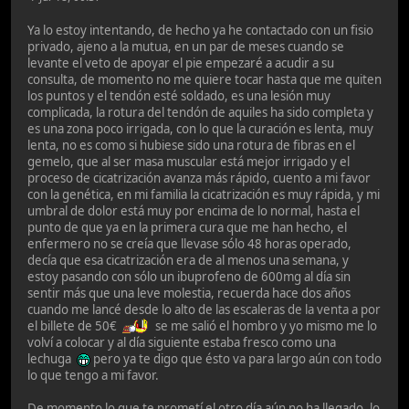
Ya lo estoy intentando, de hecho ya he contactado con un fisio
privado, ajeno a la mutua, en un par de meses cuando se
levante el veto de apoyar el pie empezaré a acudir a su
consulta, de momento no me quiere tocar hasta que me quiten
los puntos y el tendón esté soldado, es una lesión muy
complicada, la rotura del tendón de aquiles ha sido completa y
es una zona poco irrigada, con lo que la curación es lenta, muy
lenta, no es como si hubiese sido una rotura de fibras en el
gemelo, que al ser masa muscular está mejor irrigado y el
proceso de cicatrización avanza más rápido, cuento a mi favor
con la genética, en mi familia la cicatrización es muy rápida, y mi
umbral de dolor está muy por encima de lo normal, hasta el
punto de que ya en la primera cura que me han hecho, el
enfermero no se creía que llevase sólo 48 horas operado,
decía que esa cicatrización era de al menos una semana, y
estoy pasando con sólo un ibuprofeno de 600mg al día sin
sentir más que una leve molestia, recuerda hace dos años
cuando me lancé desde lo alto de las escaleras de la venta a por
el billete de 50€
se me salió el hombro y yo mismo me lo
volví a colocar y al día siguiente estaba fresco como una
lechuga
pero ya te digo que ésto va para largo aún con todo
lo que tengo a mi favor.
De momento lo que te prometí el otro día aún no ha llegado, lo