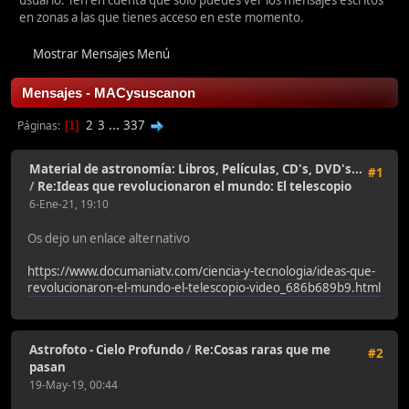
usuario. Ten en cuenta que sólo puedes ver los mensajes escritos
en zonas a las que tienes acceso en este momento.
Mostrar Mensajes Menú
Mensajes - MACysuscanon
2
3
...
337
Páginas
1
Material de astronomía: Libros, Películas, CD's, DVD's...
#1
/
Re:Ideas que revolucionaron el mundo: El telescopio
6-Ene-21, 19:10
Os dejo un enlace alternativo
https://www.documaniatv.com/ciencia-y-tecnologia/ideas-que-
revolucionaron-el-mundo-el-telescopio-video_686b689b9.html
Astrofoto - Cielo Profundo
/
Re:Cosas raras que me
#2
pasan
19-May-19, 00:44