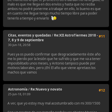
malo es que me llega en dos envíos y hasta que no reciba
ambos no podré ponerme a trabajar en ello, lo bueno es que
en cuanto me llegue tengo mucho tiempo libre para poder
tenerlo a tiempo y enviarlo
Citas, eventos y quedadas
/
Re:XII AstroTiermes 2018 -
#11
7, 8 y 9 de septiembre
30-Jun-18, 20:58
Pues ya os puedo confirmar que desgraciadamente éste año
me lo pierdo por la lesión que he sufrido y que me va a tener
imposibilitado unos meses, y Antonio tampoco puede por
motivos laborales, pero ¡Eh! El año que viene apretaos los
machos que vamos
Astronomía
/
Re:Nuevo y novato
#12
25-Jun-18, 01:09
A ver, que yo estoy muy mal acostumbrado con mi 300/1500