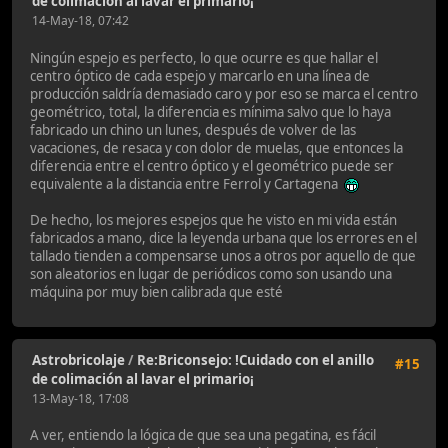
de colimación al lavar el primario¡
14-May-18, 07:42
Ningún espejo es perfecto, lo que ocurre es que hallar el
centro óptico de cada espejo y marcarlo en una línea de
producción saldría demasiado caro y por eso se marca el centro
geométrico, total, la diferencia es mínima salvo que lo haya
fabricado un chino un lunes, después de volver de las
vacaciones, de resaca y con dolor de muelas, que entonces la
diferencia entre el centro óptico y el geométrico puede ser
equivalente a la distancia entre Ferrol y Cartagena
De hecho, los mejores espejos que he visto en mi vida están
fabricados a mano, dice la leyenda urbana que los errores en el
tallado tienden a compensarse unos a otros por aquello de que
son aleatorios en lugar de periódicos como son usando una
máquina por muy bien calibrada que esté
Astrobricolaje
/
Re:Briconsejo: !Cuidado con el anillo
#15
de colimación al lavar el primario¡
13-May-18, 17:08
A ver, entiendo la lógica de que sea una pegatina, es fácil