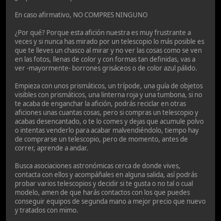
En caso afirmativo, NO COMPRES NINGUNO
¿Por qué? Porque esta afición nuestra es muy frustrante a
veces y si nunca has mirado por un telescopio lo más posible es
que te lleves un chasco al mirar y no ver las cosas como se ven
en las fotos, llenas de color y con formas tan definidas, vas a
ver -mayormente- borrones grisáceos o de color azul pálido.
Empieza con unos prismáticos, un trípode, una guía de objetos
visibles con prismáticos, una linterna roja y una tumbona, si no
te acaba de enganchar la afición, podrás reciclar en otras
aficiones unas cuantas cosas, pero si compras un telescopio y
acabas desencantado, o te lo comes y dejas que acumule polvo
o intentas venderlo para acabar malvendiéndolo, tiempo hay
de comprarse un telescopio, pero de momento, antes de
correr, aprende a andar.
Busca asociaciones astronómicas cerca de donde vives,
contacta con ellos y acompáñales en alguna salida, así podrás
probar varios telescopios y decidir si te gusta o no tal o cual
modelo, amen de que harás contactos con los que puedes
conseguir equipos de segunda mano a mejor precio que nuevo
y tratados con mimo.