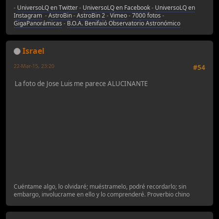
-
UniversoLQ en Twitter
-
UniversoLQ en Facebook
-
UniversoLQ en
Instagram
-
AstroBin
-
AstroBin 2
-
Vimeo
-
7000 fotos
-
GigaPanorámicas
-
B.O.A. Benifaió Observatorio Astronómico
Israel
22-Mar-15, 23:20
#54
La foto de Jose Luis me parece ALUCINANTE
Cuéntame algo, lo olvidaré; muéstramelo, podré recordarlo; sin
embargo, involucrame en ello y lo comprenderé. Proverbio chino