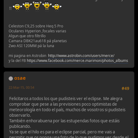
!!
Celeston C9,25 sobre Heq 5 Pro
Oculares Hyperion ,focales varias
Algun que otro filtrillo
Camara DBK21au618 pá planetas
Zwo ASI 120MM pá la luna
mi pagina en Astrobin
http://www.astrobin.com/users/merce/
y la del FB
https://www.facebook.com/merce.marimon/photos_albums
osae
22-Mar-15, 00:54
#49
Felicitaros a todos los que pudisteis ver el eclipse. Me alegra
comprobar que pese a las previsiones poco optimistas de
meteorología en todo el país, muchos de vosotros si pudisteis
observarlo.
También enhorabuena por las estupendas fotos que estáis
publicando.
Ya se que el hilo es para el eclipse parcial, pero me vais a
permitir que os ponga una foto de lo que pudimos ver desde el