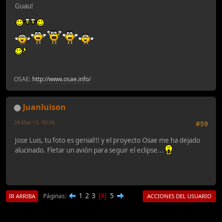
Guau!
OSAE:
http://www.osae.info/
Juanluison
24-Mar-15, 09:06
#59
Jose Luis, tu foto es genial!!! y el proyecto Osae me ha dejado
alucinado. Fletar un avión para seguir el eclipse...
1
2
3
5
Páginas
4
IR ARRIBA
ACCIONES DEL USUARIO