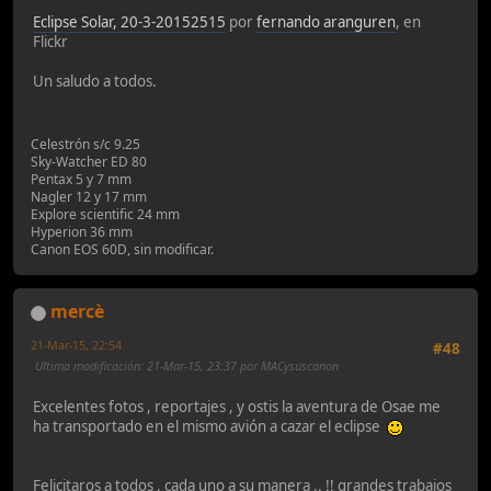
Eclipse Solar, 20-3-20152515
por
fernando aranguren
, en
Flickr
Un saludo a todos.
Celestrón s/c 9.25
Sky-Watcher ED 80
Pentax 5 y 7 mm
Nagler 12 y 17 mm
Explore scientific 24 mm
Hyperion 36 mm
Canon EOS 60D, sin modificar.
mercè
21-Mar-15, 22:54
#48
Ultima modificación
: 21-Mar-15, 23:37 por MACysuscanon
Excelentes fotos , reportajes , y ostis la aventura de Osae me
ha transportado en el mismo avión a cazar el eclipse
Felicitaros a todos , cada uno a su manera .. !! grandes trabajos