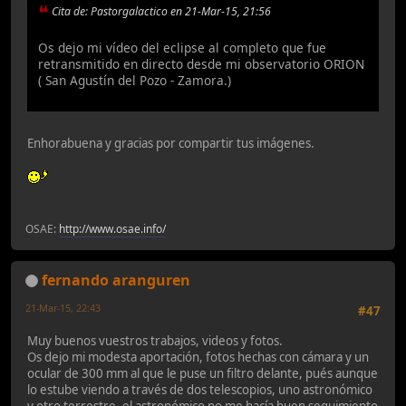
Cita de: Pastorgalactico en 21-Mar-15, 21:56
Os dejo mi vídeo del eclipse al completo que fue
retransmitido en directo desde mi observatorio ORION
( San Agustín del Pozo - Zamora.)
Enhorabuena y gracias por compartir tus imágenes.
OSAE:
http://www.osae.info/
fernando aranguren
21-Mar-15, 22:43
#47
Muy buenos vuestros trabajos, videos y fotos.
Os dejo mi modesta aportación, fotos hechas con cámara y un
ocular de 300 mm al que le puse un filtro delante, pués aunque
lo estube viendo a través de dos telescopios, uno astronómico
y otro terrestre, el astronómico no me hacía buen seguimiento