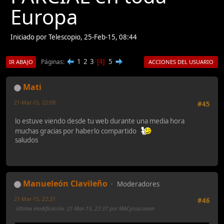
Europa
Iniciado por Telescopio, 25-Feb-15, 08:44
1
2
3
5
Páginas
4
IR ABAJO
ACCIONES DEL USUARIO
Mati
21-Mar-15, 22:09
#45
lo estuve viendo desde tu web durante una media hora
muchas gracias por haberlo compartido
saludos
Manueleón Clavileño
Moderadores
21-Mar-15, 22:21
#46
Ultima modificación
: 21-Mar-15, 23:37 por MACysuscanon