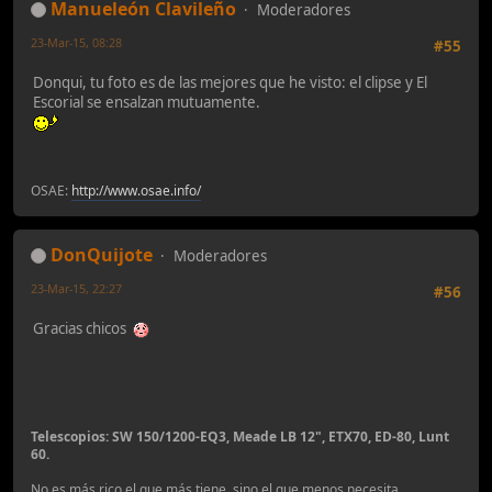
Manueleón Clavileño
Moderadores
23-Mar-15, 08:28
#55
Donqui, tu foto es de las mejores que he visto: el clipse y El
Escorial se ensalzan mutuamente.
OSAE:
http://www.osae.info/
DonQuijote
Moderadores
23-Mar-15, 22:27
#56
Gracias chicos
Telescopios: SW 150/1200-EQ3, Meade LB 12", ETX70, ED-80, Lunt
60.
No es más rico el que más tiene, sino el que menos necesita.