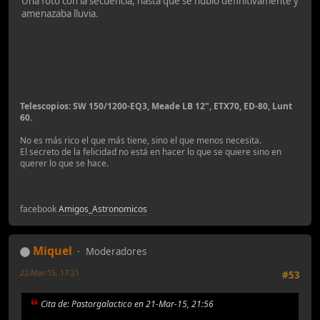
Una foto con la secuencia, hasta que se nublo definitivamente y
amenazaba lluvia.
Telescopios: SW 150/1200-EQ3, Meade LB 12", ETX70, ED-80, Lunt
60.
No es más rico el que más tiene, sino el que menos necesita.
El secreto de la felicidad no está en hacer lo que se quiere sino en
querer lo que se hace.
facebook
Amigos_Astronomicos
Miquel
Moderadores
22-Mar-15, 17:21
#53
Cita de: Pastorgalactico en 21-Mar-15, 21:56