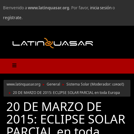
Bienvenido a
www.latinquasar.org
. Por favor,
inicia sesión
o
regístrate
.
www.latinquasar.org
General
Sistema Solar
(Moderador:
ιѕяαєℓ
)
►
►
20 DE MARZO DE 2015: ECLIPSE SOLAR PARCIAL en toda Europa
►
20 DE MARZO DE
2015: ECLIPSE SOLAR
PARCIAL en toda