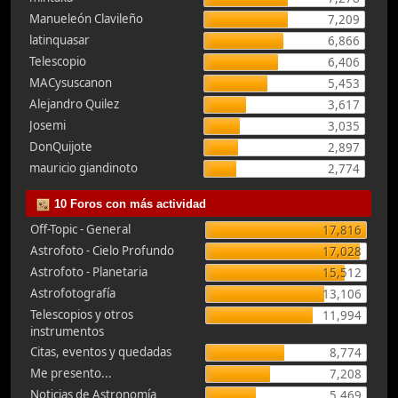
Manueleón Clavileño
7,209
latinquasar
6,866
Telescopio
6,406
MACysuscanon
5,453
Alejandro Quilez
3,617
Josemi
3,035
DonQuijote
2,897
mauricio giandinoto
2,774
10 Foros con más actividad
Off-Topic - General
17,816
Astrofoto - Cielo Profundo
17,028
Astrofoto - Planetaria
15,512
Astrofotografía
13,106
Telescopios y otros
11,994
instrumentos
Citas, eventos y quedadas
8,774
Me presento...
7,208
Noticias de Astronomía
5,469