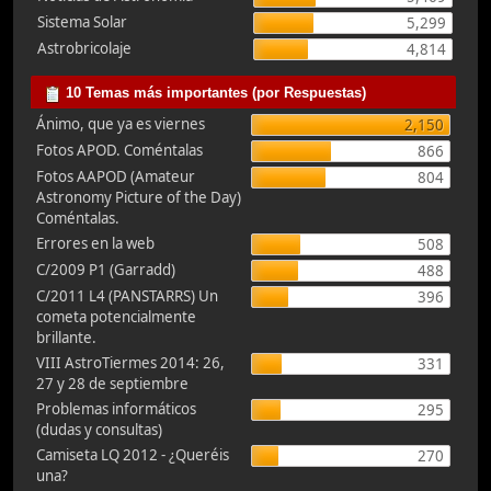
Sistema Solar
5,299
Astrobricolaje
4,814
10 Temas más importantes (por Respuestas)
Ánimo, que ya es viernes
2,150
Fotos APOD. Coméntalas
866
Fotos AAPOD (Amateur
804
Astronomy Picture of the Day)
Coméntalas.
Errores en la web
508
C/2009 P1 (Garradd)
488
C/2011 L4 (PANSTARRS) Un
396
cometa potencialmente
brillante.
VIII AstroTiermes 2014: 26,
331
27 y 28 de septiembre
Problemas informáticos
295
(dudas y consultas)
Camiseta LQ 2012 - ¿Queréis
270
una?