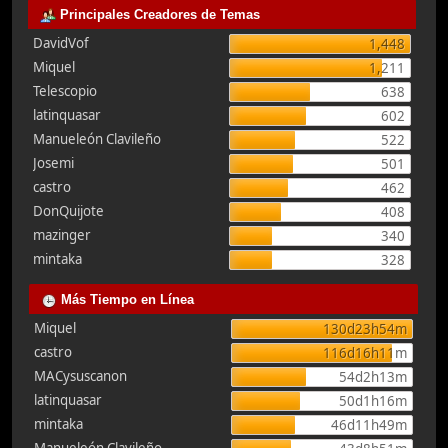
Principales Creadores de Temas
DavidVof
1,448
Miquel
1,211
Telescopio
638
latinquasar
602
Manueleón Clavileño
522
Josemi
501
castro
462
DonQuijote
408
mazinger
340
mintaka
328
Más Tiempo en Línea
Miquel
130d23h54m
castro
116d16h11m
MACysuscanon
54d2h13m
latinquasar
50d1h16m
mintaka
46d11h49m