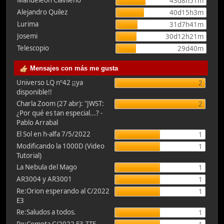
Manueleón Clavileño
43d8h51m
Alejandro Quilez
40d15h3m
Lurima
31d7h41m
Josemi
30d12h21m
Telescopio
29d40m
Mensajes con más me gusta
Universo LQ nº42 ¡¡ya
2
disponible!!
Charla Zoom (27 abr): "JWST:
2
¿Por qué es tan especial...? -
Pablo Arrabal
El Sol en h-alfa 7/5/2022
1
Modificando la 1000D (Video
1
Tutorial)
La Nebula del Mago
1
AR3004 y AR3001
1
Re:Orion esperando al C/2022
1
E3
Re:Saludos a todos.
1