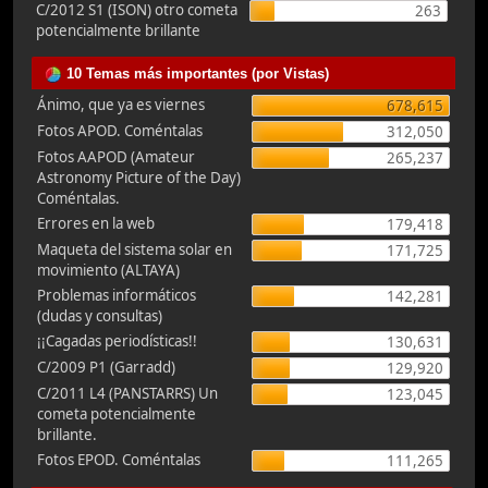
C/2012 S1 (ISON) otro cometa
263
potencialmente brillante
10 Temas más importantes (por Vistas)
Ánimo, que ya es viernes
678,615
Fotos APOD. Coméntalas
312,050
Fotos AAPOD (Amateur
265,237
Astronomy Picture of the Day)
Coméntalas.
Errores en la web
179,418
Maqueta del sistema solar en
171,725
movimiento (ALTAYA)
Problemas informáticos
142,281
(dudas y consultas)
¡¡Cagadas periodísticas!!
130,631
C/2009 P1 (Garradd)
129,920
C/2011 L4 (PANSTARRS) Un
123,045
cometa potencialmente
brillante.
Fotos EPOD. Coméntalas
111,265