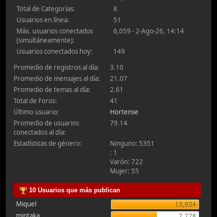
Total de Categorías:
8
Usuarios en línea:
51
Máx. usuarios conectados
6,059 - 2-Ago-26, 14:14
(simultáneamente):
Usuarios conectados hoy:
149
Promedio de registros al día:
3.10
Promedio de mensajes al día:
21.07
Promedio de temas al día:
2.61
Total de Foros:
41
Último usuario:
Hortense
Promedio de usuarios
79.14
conectados al día:
Estadísticas de género:
Ninguno: 5351
: 1
Varón: 722
Mujer: 55
10 Usuarios que más publican
Miquel
13,934
mintaka
7,278