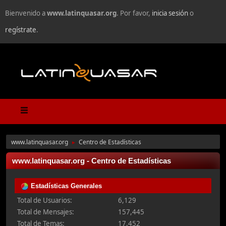
Bienvenido a
www.latinquasar.org
. Por favor,
inicia sesión
o
regístrate
.
www.latinquasar.org
Centro de Estadísticas
►
www.latinquasar.org - Centro de Estadísticas
Estadísticas Generales
Total de Usuarios:
6,129
Total de Mensajes:
157,445
Total de Temas:
17,452