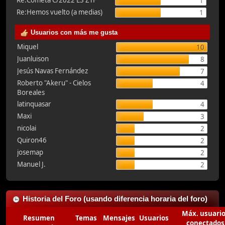
Re:Cometa C/2022 E3 ZTF
1
Re:Hemos vuelto (a medias)
1
Usuarios con más me gusta
Miquel
10
Juanluison
8
Jesús Navas Fernández
7
Roberto "Akeru" - Cielos
4
Boreales
latinquasar
4
Maxi
3
nicolai
2
Quiron46
2
josemap
2
Manuel J.
2
Historia del Foro (usando diferencia horaria del foro)
Máx. usuari
Resumen
Temas
Mensajes
Usuarios
conectados