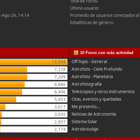
Total de Foros:
Último usuario:
2-Ago-26, 14:14
Promedio de usuarios conectados al 
Estadísticas de género:
10 Foros con más actividad
Off-Topic - General
13,934
Astrofoto - Cielo Profundo
7,278
Astrofoto - Planetaria
7,209
Astrofotografía
6,866
Telescopios y otros instrumentos
6,406
Citas, eventos y quedadas
5,453
Me presento...
3,617
Noticias de Astronomía
3,035
Sistema Solar
2,897
Astrobricolaje
2,774