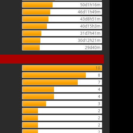
50d1h16m
46d11h49m
43d8h51m
40d15h3m
31d7h41m
30d12h21m
29d40m
10
8
7
4
4
3
2
2
2
2