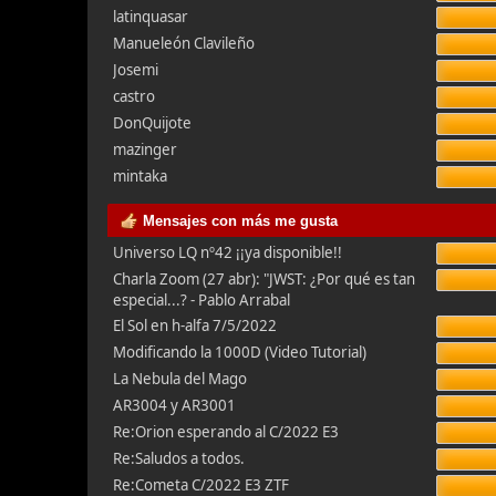
latinquasar
Manueleón Clavileño
Josemi
castro
DonQuijote
mazinger
mintaka
Mensajes con más me gusta
Universo LQ nº42 ¡¡ya disponible!!
Charla Zoom (27 abr): "JWST: ¿Por qué es tan
especial...? - Pablo Arrabal
El Sol en h-alfa 7/5/2022
Modificando la 1000D (Video Tutorial)
La Nebula del Mago
AR3004 y AR3001
Re:Orion esperando al C/2022 E3
Re:Saludos a todos.
Re:Cometa C/2022 E3 ZTF