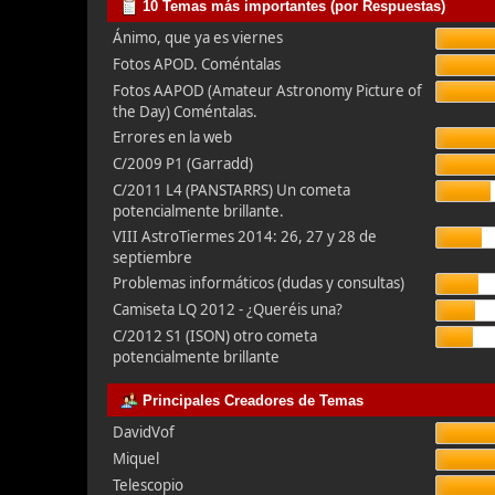
10 Temas más importantes (por Respuestas)
Ánimo, que ya es viernes
Fotos APOD. Coméntalas
Fotos AAPOD (Amateur Astronomy Picture of
the Day) Coméntalas.
Errores en la web
C/2009 P1 (Garradd)
C/2011 L4 (PANSTARRS) Un cometa
potencialmente brillante.
VIII AstroTiermes 2014: 26, 27 y 28 de
septiembre
Problemas informáticos (dudas y consultas)
Camiseta LQ 2012 - ¿Queréis una?
C/2012 S1 (ISON) otro cometa
potencialmente brillante
Principales Creadores de Temas
DavidVof
Miquel
Telescopio