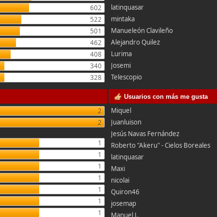
latinquasar
602
mintaka
522
Manueleón Clavileño
501
Alejandro Quilez
462
Lurima
408
Josemi
340
Telescopio
328
Usuarios con más me gusta
Miquel
2
Juanluison
2
Jesús Navas Fernández
1
Roberto "Akeru" - Cielos Boreales
1
latinquasar
1
Maxi
1
nicolai
1
Quiron46
1
josemap
1
Manuel J.