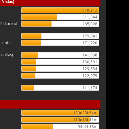
 Vistas)
678,212
311,844
icture of
265,028
179,341
miento
171,720
nsultas)
141,938
130,591
129,634
122,979
111,174
130d23h54m
116d16h11m
54d2h13m