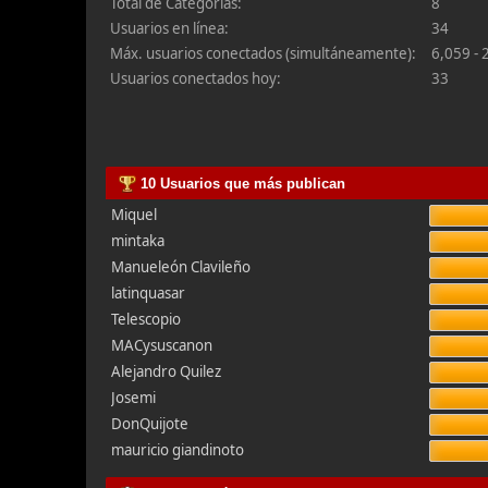
Total de Categorías:
8
Usuarios en línea:
34
Máx. usuarios conectados (simultáneamente):
6,059 - 
Usuarios conectados hoy:
33
10 Usuarios que más publican
Miquel
mintaka
Manueleón Clavileño
latinquasar
Telescopio
MACysuscanon
Alejandro Quilez
Josemi
DonQuijote
mauricio giandinoto