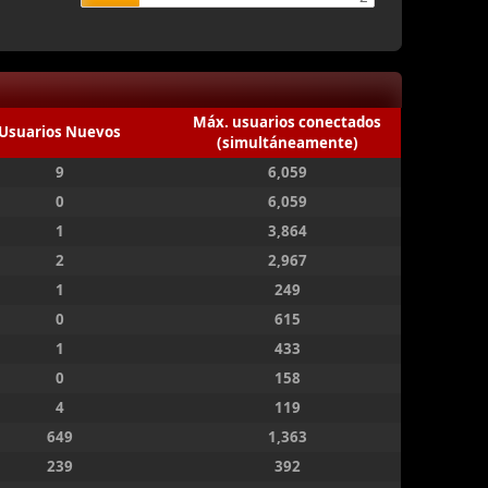
Máx. usuarios conectados
Usuarios Nuevos
(simultáneamente)
9
6,059
0
6,059
1
3,864
2
2,967
1
249
0
615
1
433
0
158
4
119
649
1,363
239
392