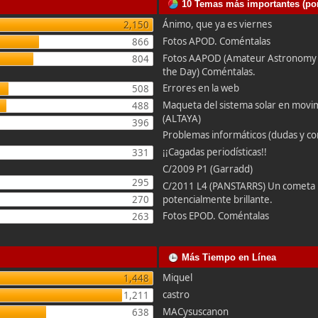
10 Temas más importantes (por
Ánimo, que ya es viernes
2,150
Fotos APOD. Coméntalas
866
Fotos AAPOD (Amateur Astronomy P
804
the Day) Coméntalas.
Errores en la web
508
Maqueta del sistema solar en movi
488
(ALTAYA)
396
Problemas informáticos (dudas y co
¡¡Cagadas periodísticas!!
331
C/2009 P1 (Garradd)
295
C/2011 L4 (PANSTARRS) Un cometa
270
potencialmente brillante.
Fotos EPOD. Coméntalas
263
Más Tiempo en Línea
Miquel
1,448
castro
1,211
MACysuscanon
638