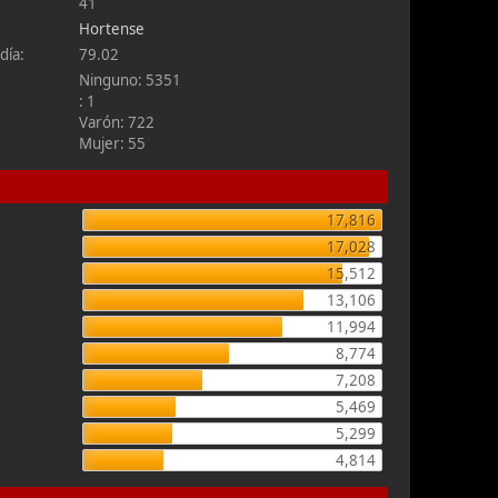
41
Hortense
día:
79.02
Ninguno: 5351
: 1
Varón: 722
Mujer: 55
17,816
17,028
15,512
13,106
11,994
8,774
7,208
5,469
5,299
4,814