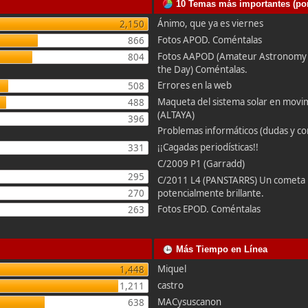
10 Temas más importantes (por
Ánimo, que ya es viernes
2,150
Fotos APOD. Coméntalas
866
Fotos AAPOD (Amateur Astronomy P
804
the Day) Coméntalas.
Errores en la web
508
Maqueta del sistema solar en movi
488
(ALTAYA)
396
Problemas informáticos (dudas y co
¡¡Cagadas periodísticas!!
331
C/2009 P1 (Garradd)
295
C/2011 L4 (PANSTARRS) Un cometa
270
potencialmente brillante.
Fotos EPOD. Coméntalas
263
Más Tiempo en Línea
Miquel
1,448
castro
1,211
MACysuscanon
638