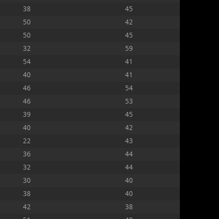
38
45
50
42
50
45
32
59
54
41
40
41
46
54
46
53
39
45
40
42
22
43
36
44
32
44
30
40
38
40
42
38