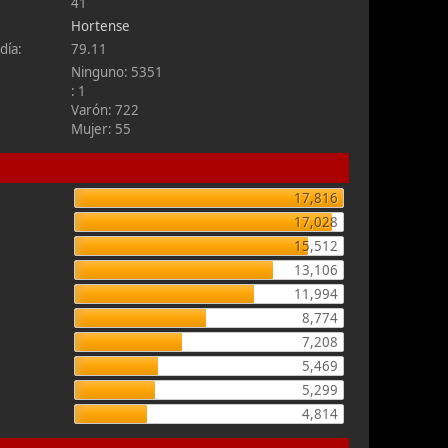
41
Hortense
día:
79.11
Ninguno: 5351
: 1
Varón: 722
Mujer: 55
17,816
17,028
15,512
13,106
11,994
8,774
7,208
5,469
5,299
4,814