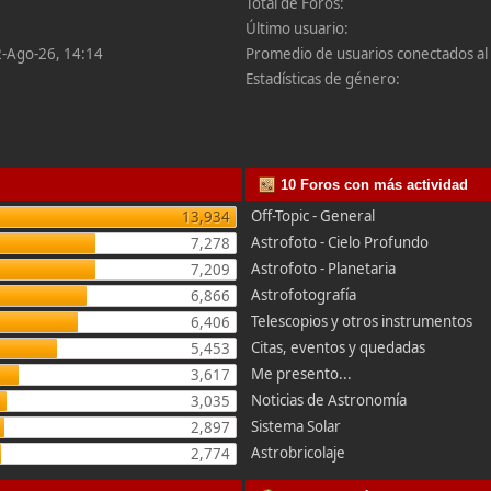
Total de Foros:
Último usuario:
2-Ago-26, 14:14
Promedio de usuarios conectados al 
Estadísticas de género:
10 Foros con más actividad
Off-Topic - General
13,934
Astrofoto - Cielo Profundo
7,278
Astrofoto - Planetaria
7,209
Astrofotografía
6,866
Telescopios y otros instrumentos
6,406
Citas, eventos y quedadas
5,453
Me presento...
3,617
Noticias de Astronomía
3,035
Sistema Solar
2,897
Astrobricolaje
2,774