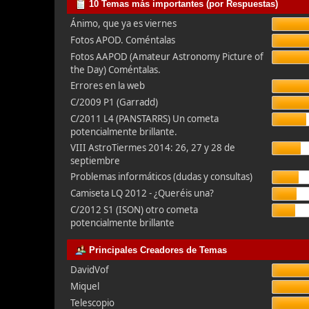
10 Temas más importantes (por Respuestas)
Ánimo, que ya es viernes
Fotos APOD. Coméntalas
Fotos AAPOD (Amateur Astronomy Picture of
the Day) Coméntalas.
Errores en la web
C/2009 P1 (Garradd)
C/2011 L4 (PANSTARRS) Un cometa
potencialmente brillante.
VIII AstroTiermes 2014: 26, 27 y 28 de
septiembre
Problemas informáticos (dudas y consultas)
Camiseta LQ 2012 - ¿Queréis una?
C/2012 S1 (ISON) otro cometa
potencialmente brillante
Principales Creadores de Temas
DavidVof
Miquel
Telescopio