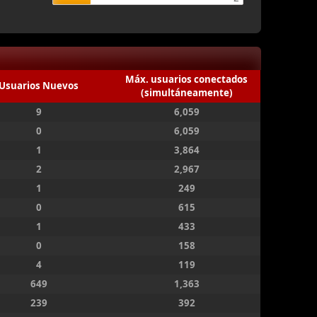
Máx. usuarios conectados
Usuarios Nuevos
(simultáneamente)
9
6,059
0
6,059
1
3,864
2
2,967
1
249
0
615
1
433
0
158
4
119
649
1,363
239
392