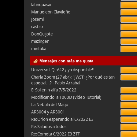
latinquasar
Manueleón Clavileño
Josemi
castro
DonQuijote
mazinger
mintaka
Mensajes con más me gusta
Universo LQ nº42 ¡¡ya disponible!!
Charla Zoom (27 abr): "JWST: ¿Por qué es tan
especial...? - Pablo Arrabal
El Sol en h-alfa 7/5/2022
Modificando la 1000D (Video Tutorial)
La Nebula del Mago
AR3004 y AR3001
Re:Orion esperando al C/2022 E3
Re:Saludos a todos.
Re:Cometa C/2022 E3 ZTF