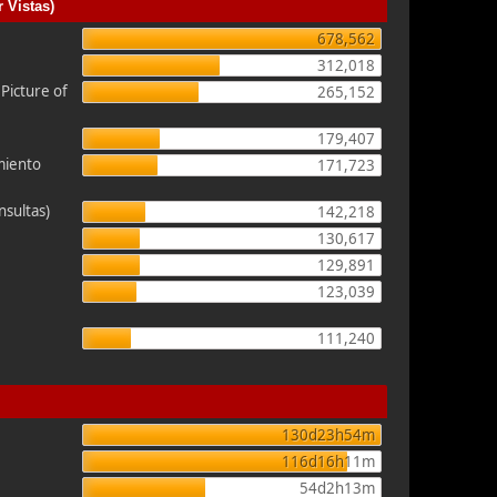
 Vistas)
678,562
312,018
icture of
265,152
179,407
miento
171,723
nsultas)
142,218
130,617
129,891
123,039
111,240
130d23h54m
116d16h11m
54d2h13m