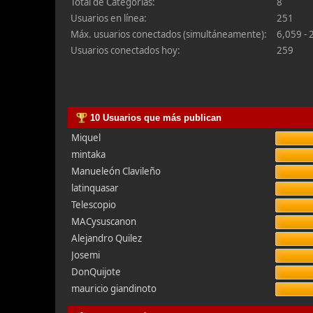
Total de Categorías:
8
Usuarios en línea:
251
Máx. usuarios conectados (simultáneamente):
6,059 - 
Usuarios conectados hoy:
259
10 Usuarios que más publican
Miquel
mintaka
Manueleón Clavileño
latinquasar
Telescopio
MACysuscanon
Alejandro Quilez
Josemi
DonQuijote
mauricio giandinoto