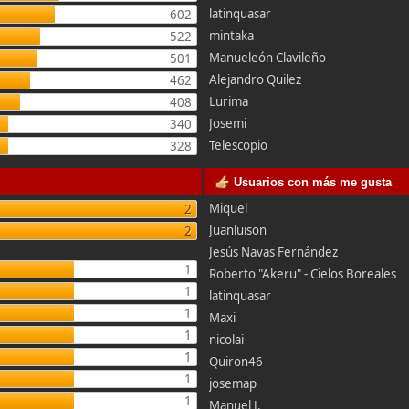
latinquasar
602
mintaka
522
Manueleón Clavileño
501
Alejandro Quilez
462
Lurima
408
Josemi
340
Telescopio
328
Usuarios con más me gusta
Miquel
2
Juanluison
2
Jesús Navas Fernández
1
Roberto "Akeru" - Cielos Boreales
1
latinquasar
1
Maxi
1
nicolai
1
Quiron46
1
josemap
1
Manuel J.