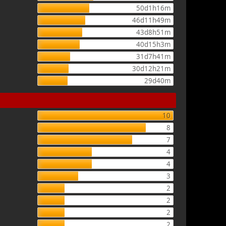
50d1h16m
46d11h49m
43d8h51m
40d15h3m
31d7h41m
30d12h21m
29d40m
10
8
7
4
4
3
2
2
2
2