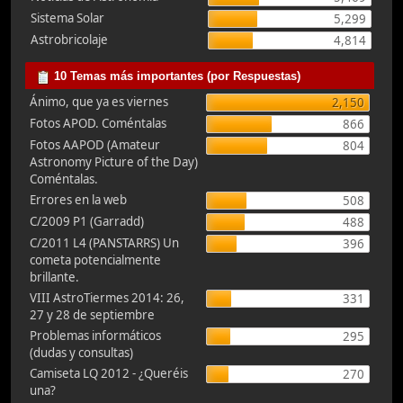
Sistema Solar
5,299
Astrobricolaje
4,814
10 Temas más importantes (por Respuestas)
Ánimo, que ya es viernes
2,150
Fotos APOD. Coméntalas
866
Fotos AAPOD (Amateur
804
Astronomy Picture of the Day)
Coméntalas.
Errores en la web
508
C/2009 P1 (Garradd)
488
C/2011 L4 (PANSTARRS) Un
396
cometa potencialmente
brillante.
VIII AstroTiermes 2014: 26,
331
27 y 28 de septiembre
Problemas informáticos
295
(dudas y consultas)
Camiseta LQ 2012 - ¿Queréis
270
una?