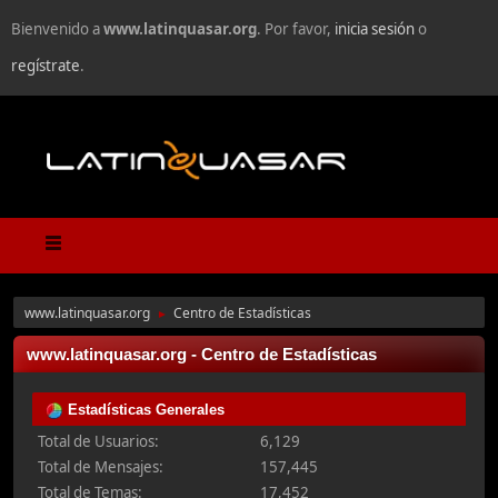
Bienvenido a
www.latinquasar.org
. Por favor,
inicia sesión
o
regístrate
.
www.latinquasar.org
Centro de Estadísticas
►
www.latinquasar.org - Centro de Estadísticas
Estadísticas Generales
Total de Usuarios:
6,129
Total de Mensajes:
157,445
Total de Temas:
17,452