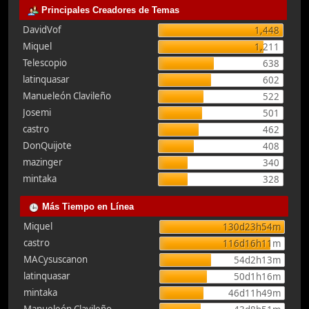
Principales Creadores de Temas
DavidVof
1,448
Miquel
1,211
Telescopio
638
latinquasar
602
Manueleón Clavileño
522
Josemi
501
castro
462
DonQuijote
408
mazinger
340
mintaka
328
Más Tiempo en Línea
Miquel
130d23h54m
castro
116d16h11m
MACysuscanon
54d2h13m
latinquasar
50d1h16m
mintaka
46d11h49m