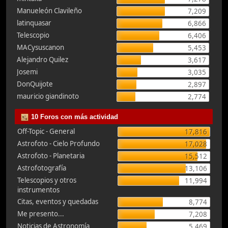
Manueleón Clavileño
7,209
latinquasar
6,866
Telescopio
6,406
MACysuscanon
5,453
Alejandro Quilez
3,617
Josemi
3,035
DonQuijote
2,897
mauricio giandinoto
2,774
10 Foros con más actividad
Off-Topic - General
17,816
Astrofoto - Cielo Profundo
17,028
Astrofoto - Planetaria
15,512
Astrofotografía
13,106
Telescopios y otros
11,994
instrumentos
Citas, eventos y quedadas
8,774
Me presento...
7,208
Noticias de Astronomía
5,469