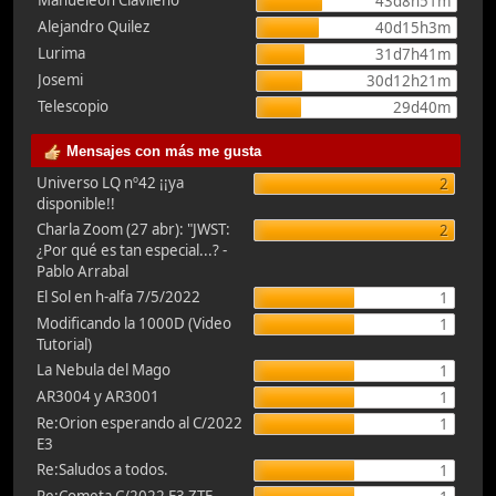
Manueleón Clavileño
43d8h51m
Alejandro Quilez
40d15h3m
Lurima
31d7h41m
Josemi
30d12h21m
Telescopio
29d40m
Mensajes con más me gusta
Universo LQ nº42 ¡¡ya
2
disponible!!
Charla Zoom (27 abr): "JWST:
2
¿Por qué es tan especial...? -
Pablo Arrabal
El Sol en h-alfa 7/5/2022
1
Modificando la 1000D (Video
1
Tutorial)
La Nebula del Mago
1
AR3004 y AR3001
1
Re:Orion esperando al C/2022
1
E3
Re:Saludos a todos.
1