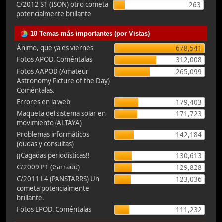
C/2012 S1 (ISON) otro cometa
263
potencialmente brillante
10 Temas más importantes (por Vistas)
Ánimo, que ya es viernes
678,541
Fotos APOD. Coméntalas
312,008
Fotos AAPOD (Amateur
265,099
Astronomy Picture of the Day)
Coméntalas.
Errores en la web
179,403
Maqueta del sistema solar en
171,723
movimiento (ALTAYA)
Problemas informáticos
142,184
(dudas y consultas)
¡¡Cagadas periodísticas!!
130,613
C/2009 P1 (Garradd)
129,828
C/2011 L4 (PANSTARRS) Un
123,036
cometa potencialmente
brillante.
Fotos EPOD. Coméntalas
111,232