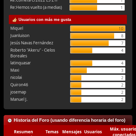
Re:Cometa C/2022 E3 ZTF
1
Re:Hemos vuelto (a medias)
1
Usuarios con más me gusta
Miquel
10
Juanluison
8
Jesús Navas Fernández
7
Roberto "Akeru" - Cielos
4
Boreales
latinquasar
4
Maxi
3
nicolai
2
Quiron46
2
josemap
2
Manuel J.
2
Historia del Foro (usando diferencia horaria del foro)
Máx. usuari
Resumen
Temas
Mensajes
Usuarios
conectados