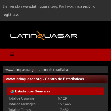
Bienvenido a
www.latinquasar.org
. Por favor,
inicia sesión
o
regístrate
.
www.latinquasar.org
Centro de Estadísticas
►
www.latinquasar.org - Centro de Estadísticas
Estadísticas Generales
Total de Usuarios:
6,129
Total de Mensajes:
157,445
Total de Temas:
17,452