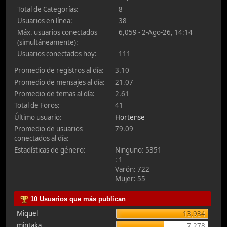
Total de Categorías:
8
Usuarios en línea:
38
Máx. usuarios conectados
6,059 - 2-Ago-26, 14:14
(simultáneamente):
Usuarios conectados hoy:
111
Promedio de registros al día:
3.10
Promedio de mensajes al día:
21.07
Promedio de temas al día:
2.61
Total de Foros:
41
Último usuario:
Hortense
Promedio de usuarios
79.09
conectados al día:
Estadísticas de género:
Ninguno: 5351
: 1
Varón: 722
Mujer: 55
10 Usuarios que más publican
Miquel
13,934
mintaka
7,278