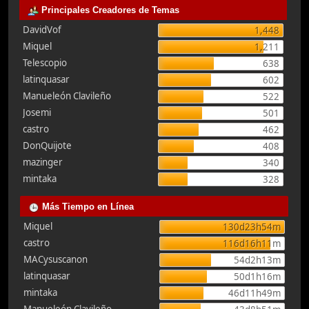
Principales Creadores de Temas
DavidVof
1,448
Miquel
1,211
Telescopio
638
latinquasar
602
Manueleón Clavileño
522
Josemi
501
castro
462
DonQuijote
408
mazinger
340
mintaka
328
Más Tiempo en Línea
Miquel
130d23h54m
castro
116d16h11m
MACysuscanon
54d2h13m
latinquasar
50d1h16m
mintaka
46d11h49m