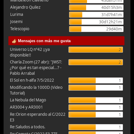
Manueleón Clavileño
43d8h51m
Alejandro Quilez
40d15h3m
Lurima
31d7h41m
Josemi
30d12h21m
Telescopio
29d40m
Mensajes con más me gusta
Universo LQ nº42 ¡¡ya
2
disponible!!
Charla Zoom (27 abr): "JWST:
2
¿Por qué es tan especial...? -
Pablo Arrabal
El Sol en h-alfa 7/5/2022
1
Modificando la 1000D (Video
1
Tutorial)
La Nebula del Mago
1
AR3004 y AR3001
1
Re:Orion esperando al C/2022
1
E3
Re:Saludos a todos.
1