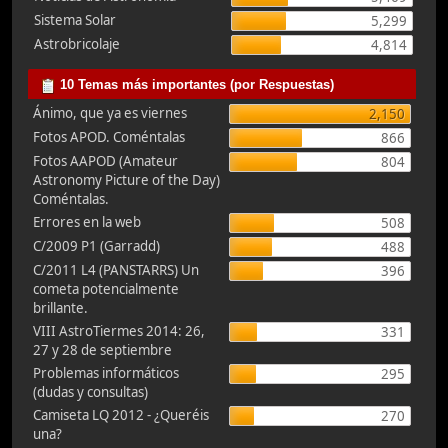
Sistema Solar
5,299
Astrobricolaje
4,814
10 Temas más importantes (por Respuestas)
Ánimo, que ya es viernes
2,150
Fotos APOD. Coméntalas
866
Fotos AAPOD (Amateur
804
Astronomy Picture of the Day)
Coméntalas.
Errores en la web
508
C/2009 P1 (Garradd)
488
C/2011 L4 (PANSTARRS) Un
396
cometa potencialmente
brillante.
VIII AstroTiermes 2014: 26,
331
27 y 28 de septiembre
Problemas informáticos
295
(dudas y consultas)
Camiseta LQ 2012 - ¿Queréis
270
una?