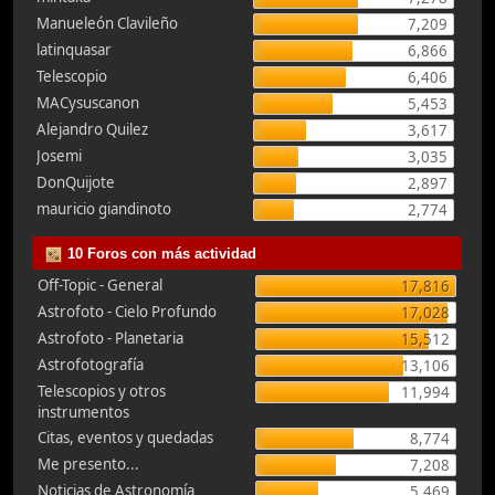
Manueleón Clavileño
7,209
latinquasar
6,866
Telescopio
6,406
MACysuscanon
5,453
Alejandro Quilez
3,617
Josemi
3,035
DonQuijote
2,897
mauricio giandinoto
2,774
10 Foros con más actividad
Off-Topic - General
17,816
Astrofoto - Cielo Profundo
17,028
Astrofoto - Planetaria
15,512
Astrofotografía
13,106
Telescopios y otros
11,994
instrumentos
Citas, eventos y quedadas
8,774
Me presento...
7,208
Noticias de Astronomía
5,469