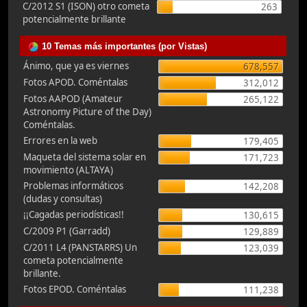
C/2012 S1 (ISON) otro cometa
263
potencialmente brillante
10 Temas más importantes (por Vistas)
Ánimo, que ya es viernes
678,557
Fotos APOD. Coméntalas
312,012
Fotos AAPOD (Amateur
265,122
Astronomy Picture of the Day)
Coméntalas.
Errores en la web
179,405
Maqueta del sistema solar en
171,723
movimiento (ALTAYA)
Problemas informáticos
142,208
(dudas y consultas)
¡¡Cagadas periodísticas!!
130,615
C/2009 P1 (Garradd)
129,889
C/2011 L4 (PANSTARRS) Un
123,039
cometa potencialmente
brillante.
Fotos EPOD. Coméntalas
111,238