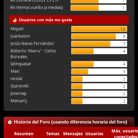
Re:Cometa C/2022 E3 ZTF
1
Re:Hemos vuelto (a medias)
1
Usuarios con más me gusta
Miquel
10
Juanluison
8
Jesús Navas Fernández
7
Roberto "Akeru" - Cielos
4
Boreales
latinquasar
4
Maxi
3
nicolai
2
Quiron46
2
josemap
2
Manuel J.
2
Historia del Foro (usando diferencia horaria del foro)
Máx. usuari
Resumen
Temas
Mensajes
Usuarios
conectados